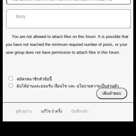
You are not allowed to attach files on this forum. It is possible that
you have not reached the minimum required number of posts, or your
user group does not have permission to attach files in this forum.
สมัครสมาชิกหัวข้อนี้
ฉันได้อ่านและยอมรับ
เงื่อนไข
และ
นโยบายความเป็นส่วนตัว
ดูตัวอย่าง
แก้ไข
0
ครั้ง
บันทึกแล้ว