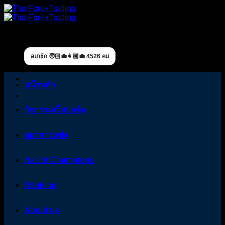
Skip
to
content
สมาชิก 🧑🏻‍💼👩🏼‍💼 4526 คน
หน้าหลัก
กิจกรรมเว็บบอร์ด
ดูผลการแข่ง
Hall of Champions
Ranking
About us