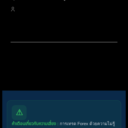
4,528
สมาชิก
สมาชิกใหม่ล่าสุดของเรา:
noorshannon
โพสต์ล่าสุด:
สรุปสถานการณ์ทองคำ XAUUSD
07/08/2026
ไอคอนฟอรัม:
ฟอรัมไม่มีโพสต์ที่ยังไม่ได้อ่าน
ฟอรัมมีโพสต์ที่ยังไม่ได้อ่าน
ไอคอนหัวข้อ:
ไม่ตอบกลับ
ตอบแล้ว
ใช้งานอยู่
มาแรง
ปักหมุด
ไม่ได้รับการอนุมัติ
ได้คำตอบแล้ว
ส่วนตัว
ปิด
⚠
คำเตือนเกี่ยวกับความเสี่ยง :
การเทรด Forex ด้วยความไม่รู้