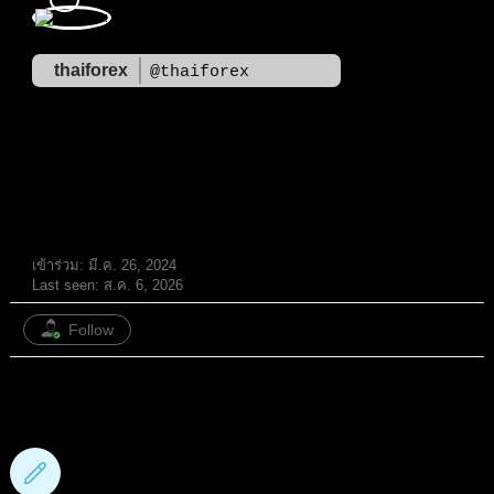
thaiforex
@thaiforex
Admin
มนุษย์ที่เท่ห์ที่สุดในบอร์ด เพราะมีคนเดียว
เข้าร่วม: มี.ค. 26, 2024
Last seen: ส.ค. 6, 2026
Follow
1,047
กระทู้ฟอรั่ม