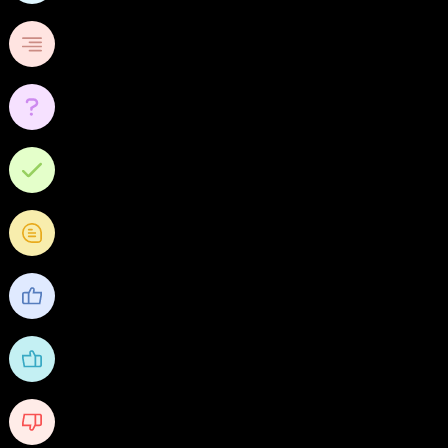
571
หัวข้อ
0
คำถาม
0
คำตอบ
0
คำถามความคิดเห็น
633
ชื่นชอบ
1,273
ได้รับไลค์
1
Received Dislikes