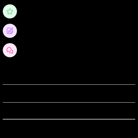
1/10
คะแนน
5
โพสต์บล็อก
1
ความคิดเห็นของบล็อก
สถานที่
Thailand
อาชีพ
ไม่บอกได้ไหม เดี๋ยวรู้
สังคมออนไลน์
เฟสบุ๊ค
https://www.facebook.com/Thaiforextradingforum