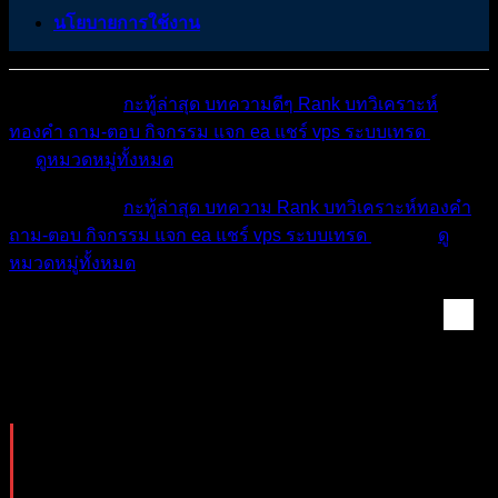
นโยบายการใช้งาน
หมวดหมู่ต่างๆ
กะทู้ล่าสุด
บทความดีๆ
Rank
บทวิเคราะห์
ทองคำ
ถาม-ตอบ
กิจกรรม
แจก ea
แชร์ vps
ระบบเทรด
เตือน
ภัย
ดูหมวดหมู่ทั้งหมด
หมวดหมู่ต่างๆ
กะทู้ล่าสุด
บทความ
Rank
บทวิเคราะห์ทองคำ
ถาม-ตอบ
กิจกรรม
แจก ea
แชร์ vps
ระบบเทรด
เตือนภัย
ดู
หมวดหมู่ทั้งหมด
พูดคุยแบ่งปัน : แลก...
ห้องรันผลงาน EA&bot