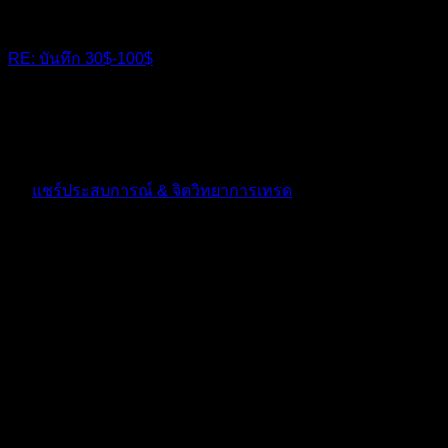
RE: บันทึก 30$-100$
อันนี้คือผ่านแล้วหรอครับพี่ชาย
10 เดือน ที่ผ่านมา
ฟอรัม
แชร์ประสบการณ์ & จิตวิทยาการเทรด
ตอบ