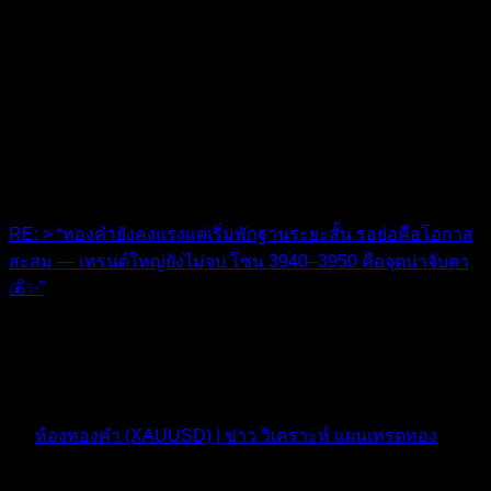
RE: > “ทองคำยังคงแรงแต่เริ่มพักฐานระยะสั้น รอย่อคือโอกาส
สะสม — เทรนด์ใหญ่ยังไม่จบ โซน 3940–3950 คือจุดน่าจับตา
💰✨”
ขอบคุณมากๆครับ หายไปหลายวันเลยครับพี่
10 เดือน ที่ผ่านมา
ฟอรัม
ห้องทองคำ (XAUUSD) | ข่าว วิเคราะห์ แผนเทรดทอง
ตอบ