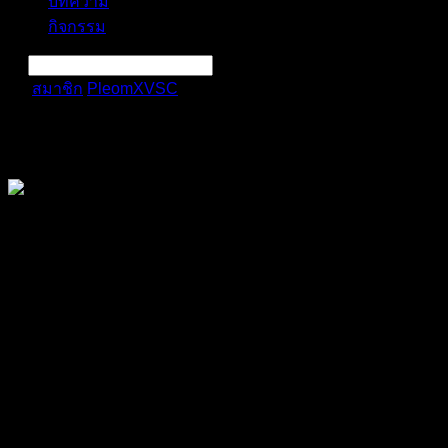
บทความ
กิจกรรม
สมาชิก
PleomXVSC
กิจกรรม
การแจ้งเตือน
ลบทั้งหมด
PleomXVSC
@pleomxvsc
สมาชิก
เข้าร่วม: มิ.ย. 5, 2024
Last seen: พ.ย. 11, 2025