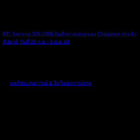
RE: กิจกรรม 30$-100$ บันทึกการเทรอของ Chayanun ประจำ
สัปดาห์ วันที่ 29 ก.ย. - 3 ต.ค. 68
โห....ผ่านมาไม่กี่วันเองทำได้ถึงขนาดนี้เลย สุดยอดมากครับ
10 เดือน ที่ผ่านมา
ฟอรัม
แชร์ประสบการณ์ & จิตวิทยาการเทรด
ตอบ