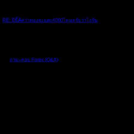
RE: ปีนี้คิดว่าทองจะแตะ4000ไหมครับว่าไงกัน
มีลุ้นครับผมว่า
10 เดือน ที่ผ่านมา
ฟอรัม
ถาม–ตอบ Forex (Q&A)
ตอบ