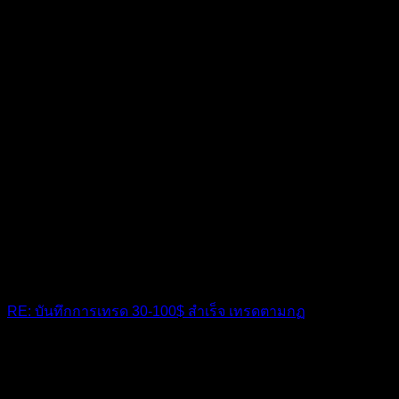
RE: บันทึกการเทรด 30-100$ สำเร็จ เทรดตามกฏ
โหสุดยอดมากครับ
10 เดือน ที่ผ่านมา