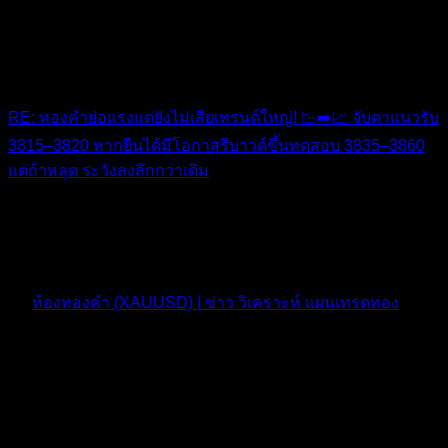
RE: ทองคำย่อแรงแต่ยังไม่เสียเทรนด์ใหญ่! 📉➡️📈 จับตาแนวรับ
3815–3820 หากยืนได้มีโอกาสรีบาวด์ขึ้นทดสอบ 3835–3860
แต่ถ้าหลุด ระวังลงลึกกว่าเดิม
มาจริงครับ ตึงมาก
10 เดือน ที่ผ่านมา
ฟอรัม
ห้องทองคำ (XAUUSD) | ข่าว วิเคราะห์ แผนเทรดทอง
ตอบ