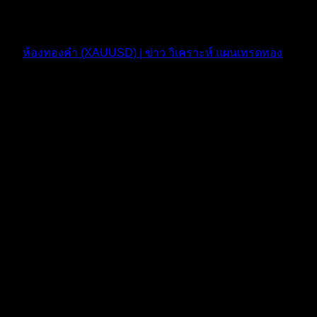
10 เดือน ที่ผ่านมา
ฟอรัม
ห้องทองคำ (XAUUSD) | ข่าว วิเคราะห์ แผนเทรดทอง
ตอบ