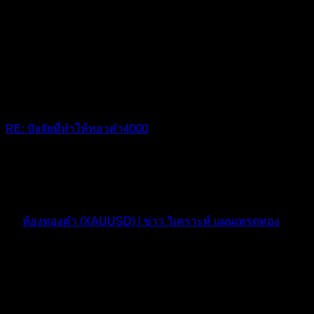
RE: ปัจจัยที่ทำให้ทอวคำ4000
ขอบคุณครับพี่
10 เดือน ที่ผ่านมา
ฟอรัม
ห้องทองคำ (XAUUSD) | ข่าว วิเคราะห์ แผนเทรดทอง
ตอบ