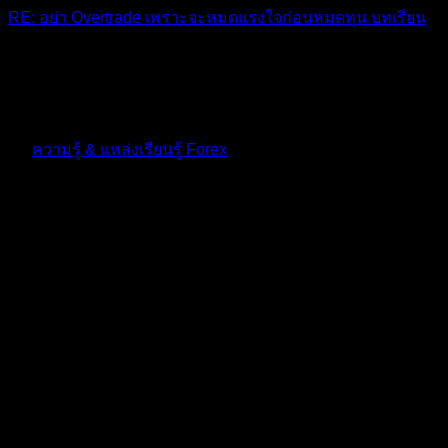
RE: อย่า Overtrade เพราะจะหมดแรงใจก่อนหมดทุน บทเรียน
เรื่องของจิตใจล้วนๆครับ ถ้าไม่นิ่งจริง ขอบคุณครับพี่
10 เดือน ที่ผ่านมา
ฟอรัม
ความรู้ & แหล่งเรียนรู้ Forex
ตอบ