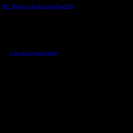
RE: มีใครเอาเงินร้อนเทรดไหม555
เงินร้อนแต่ไม่ได้เอามาหมดนะครับ ยังมีโชคเข้าข้างบ้างครับได้
กำไรนิดหน่อย แต่เครียดมากๆครับ ไม่เอาอีกแล้วแบบนั้น
10 เดือน ที่ผ่านมา
ฟอรัม
ถาม–ตอบ Forex (Q&A)
ตอบ