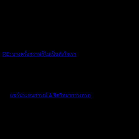
RE: บางครั้งกราฟก็ไม่เป็นดั่งใจเรา
เทรดทองใช่ไหมครับพี่ ผมเจอบ่อยเลยครับ หัวเสียไปหลายที
10 เดือน ที่ผ่านมา
ฟอรัม
แชร์ประสบการณ์ & จิตวิทยาการเทรด
ตอบ