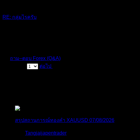
RE: กลุ่มไรครับ
กลุ่มนี้มีแต่ความรู้และความบันเทิง 555
11 เดือน ที่ผ่านมา
ฟอรัม
ถาม–ตอบ Forex (Q&A)
หน้า 1 / 22
ต่อไป
สมัครเป็นสมาชิกกับเราที่นี่
กระทู้ล่าสุด
สรุปสถานการณ์ทองคำ XAUUSD 07/08/2026
โดย
Tangjaijapentrader
1 วัน ที่ผ่านมา