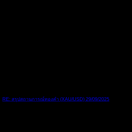
RE: สรุปสถานการณ์ทองคำ (XAU/USD) 29/09/2025
ทองคำวิ่งโหดจัดๆ
10 เดือน ที่ผ่านมา
ฟอรัม