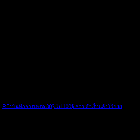
RE: บันทึกการเทรด 30$ ไป 100$ Aaa สำเร็จแล้วโว้ยยย
ตึงเกินครับ สับออเดอร์รัวมากๆแต่ผ่านมาได้ ถือว่าตึง
10 เดือน ที่ผ่านมา
ฟอรัม