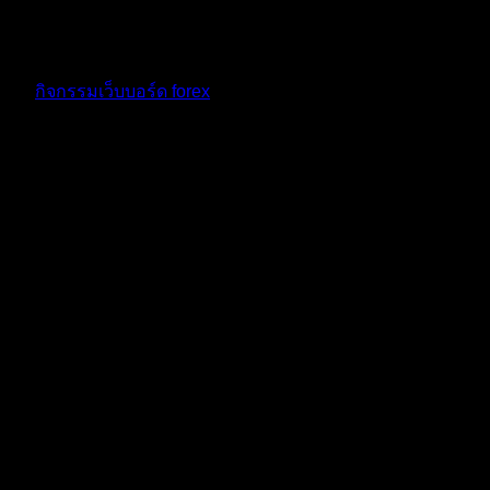
10 เดือน ที่ผ่านมา
ฟอรัม
กิจกรรมเว็บบอร์ด forex
ตอบ