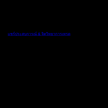
เท่าที่ดูมาของพี่ชาย ละเอียดเลยครับ ผมอ่านและเข้าใจง่ายเลย
ครับ สุดยอดครับพี่
10 เดือน ที่ผ่านมา
ฟอรัม
แชร์ประสบการณ์ & จิตวิทยาการเทรด
ตอบ