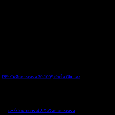
RE: บันทึกการเทรด 30-100$ สำเร็จ Oku เอง
พี่มีลิ้งตารางแจกไหมครับ
10 เดือน ที่ผ่านมา
ฟอรัม
แชร์ประสบการณ์ & จิตวิทยาการเทรด