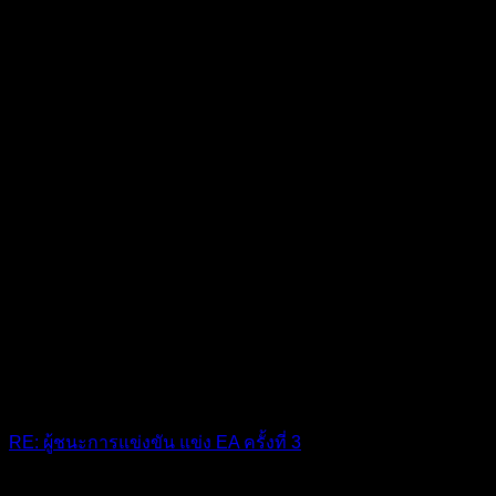
RE: ผู้ชนะการแข่งขัน แข่ง EA ครั้งที่ 3
โหสุดยอดมาก ผ่านมาในสภาวะตึงๆ