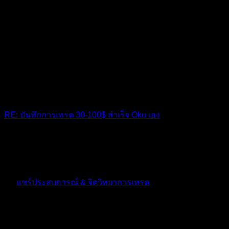
RE: บันทึกการเทรด 30-100$ สำเร็จ Oku เอง
ขอบคุณมากครับพี่ชาย
10 เดือน ที่ผ่านมา
ฟอรัม
แชร์ประสบการณ์ & จิตวิทยาการเทรด
ตอบ