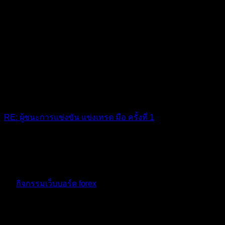
RE: ผู้ชนะการแข่งขัน แข่งเทรด มือ ครั้งที่ 1
เยี่ยมจริงๆ เทรดมือทำได้ขนาดนี้ไม่ธรรมดาครับตึงมากพี่
10 เดือน ที่ผ่านมา
ฟอรัม
กิจกรรมเว็บบอร์ด forex
ตอบ