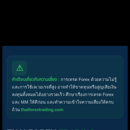
ไอคอนฟอรัม:
ฟอรัมไม่มีโพสต์ที่ยังไม่ได้อ่าน
ฟอรัมมีโพสต์ที่ยังไม่ได้อ่าน
ไอคอนหัวข้อ:
ไม่ตอบกลับ
ตอบแล้ว
ใช้งานอยู่
มาแรง
ปักหมุด
ไม่ได้รับการอนุมัติ
ได้คำตอบแล้ว
ส่วนตัว
ปิด
⚠
คำเตือนเกี่ยวกับความเสี่ยง :
การเทรด Forex ด้วยความไม่รู้
และการใช้เลเวอเรจที่สูง อาจทำให้ขาดทุนหรือสูญเสียเงิน
ลงทุนทั้งหมดได้อย่างรวดเร็ว ศึกษาเรื่องการเทรด Forex
และ MM ให้ดีก่อน และทำความเข้าใจความเสี่ยงให้ครบ
ถ้วน
thaiforextrading.com