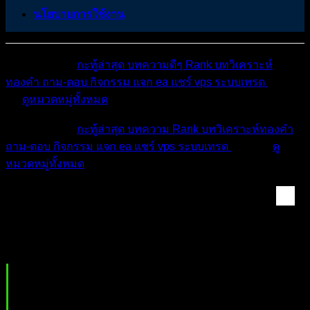
นโยบายการใช้งาน
หมวดหมู่ต่างๆ
กะทู้ล่าสุด
บทความดีๆ
Rank
บทวิเคราะห์
ทองคำ
ถาม-ตอบ
กิจกรรม
แจก ea
แชร์ vps
ระบบเทรด
เตือน
ภัย
ดูหมวดหมู่ทั้งหมด
หมวดหมู่ต่างๆ
กะทู้ล่าสุด
บทความ
Rank
บทวิเคราะห์ทองคำ
ถาม-ตอบ
กิจกรรม
แจก ea
แชร์ vps
ระบบเทรด
เตือนภัย
ดู
หมวดหมู่ทั้งหมด
พูดคุยแบ่งปัน : แลก...
แชร์ประสบการณ์ & จิตวิทยาการเทรด