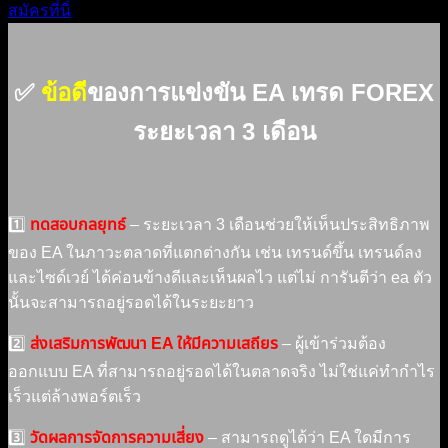
สมัครที่นี่
✅
ข้อดี
ของการแข่งขัน EA เทรด FOREX
ระยะเวลา 3 เดือน
1️⃣
ทดสอบกลยุทธ์
– ระยะเวลา 3 เดือนช่วยให้เห็นประสิทธิภาพ
ของ EA ในภาวะตลาดที่แตกต่างกัน เช่น เทรนด์ขึ้น เทรนด์ลง
และไซด์เวย์ ได้ค่อนข้างดีและเห็นผลไว แต่ไม่ การันตีว่า ea ตัว
นั้นจะสามารถอยู่รอดได้ในระยะยาว
2️⃣
ส่งเสริมการพัฒนา EA ให้มีความเสถียร
– ผู้เข้าร่วมต้อง
ออกแบบ EA ที่สามารถอยู่รอดได้ในตลาดจริง ไม่ใช่แค่ทำกำไร
เร็วแต่ล้างพอร์ตเร็ว
3️⃣
วัดผลการจัดการความเสี่ยง
– สามารถดูได้ว่า EA ใดมีการ