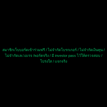
วิธีเข้าร่วมการแข่งขัน EA
เทรด Forex
สมาชิกเว็บบอร์ดเข้าร่วมฟรี / ไม่จำกัดโบรกเกอร์ / ไม่จำกัดเงินทุน /
ไม่จำกัดเลเวอเรจ /พอร์ตจริง / มี investor pass ไว้ให้ตรวจสอบ /
โปร่งใส / แจกจริง