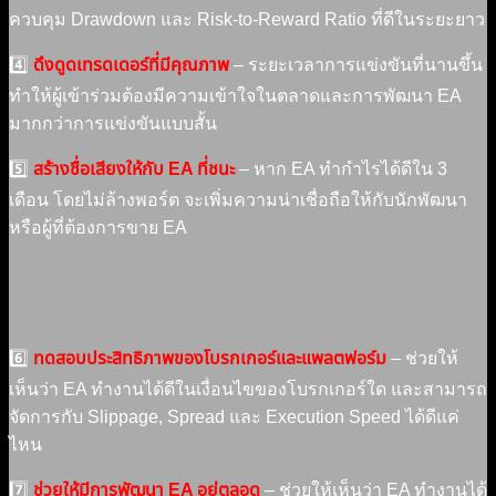
ควบคุม Drawdown และ Risk-to-Reward Ratio ที่ดีในระยะยาว
4️⃣
ดึงดูดเทรดเดอร์ที่มีคุณภาพ
– ระยะเวลาการแข่งขันที่นานขึ้น
ทำให้ผู้เข้าร่วมต้องมีความเข้าใจในตลาดและการพัฒนา EA
มากกว่าการแข่งขันแบบสั้น
5️⃣
สร้างชื่อเสียงให้กับ EA ที่ชนะ
– หาก EA ทำกำไรได้ดีใน 3
เดือน โดยไม่ล้างพอร์ต จะเพิ่มความน่าเชื่อถือให้กับนักพัฒนา
หรือผู้ที่ต้องการขาย EA
6️⃣
ทดสอบประสิทธิภาพของโบรกเกอร์และแพลตฟอร์ม
– ช่วยให้
เห็นว่า EA ทำงานได้ดีในเงื่อนไขของโบรกเกอร์ใด และสามารถ
จัดการกับ Slippage, Spread และ Execution Speed ได้ดีแค่
ไหน
7️⃣
ช่วยให้มีการพัฒนา EA อยู่ตลอด
– ช่วยให้เห็นว่า EA ทำงานได้