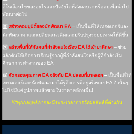
ดีในเงื่อนไขของอะไรและปัจจัยใดที่ส่งผลบวกหรือลบเพื่อนำไป
พัฒนาต่อไป
8️⃣
สร้างคอมมูนิตี้ของนักพัฒนา EA
– เป็นพื้นที่ให้เทรดเดอร์และ
นักพัฒนามาแลกเปลี่ยนแนวคิดและปรับปรุงระบบเทรดให้ดีขึ้น
9️⃣
สร้างพื้นที่ให้กับคนที่กำลังสนใจเรื่อง EA ได้เข้ามาศึกษา
– ช่วย
ผลักดันให้เกิดการเรียนรู้จากผู้ที่กำลังสนใจหรือผู้ที่กำลังเริ่ม
ศึกษาการทำงานของ EA
🔟
คัดกรองคุณภาพ EA จริงกับ EA ปลอมที่มาหลอก
– เป็นพื้นที่ให้
เทรดเดอร์และนักพัฒนามาได้รู้ถึงการมีอยู่จริงของ EA ตัวนั้นๆ
ไม่ใช่มีแค่รูปภาพแล้วขายในราคาหลักหมื่น!
💡ทุกกลยุทธ์อาจจะมีระยะเวลาการวัดผลลัพธ์ที่ต่างกัน