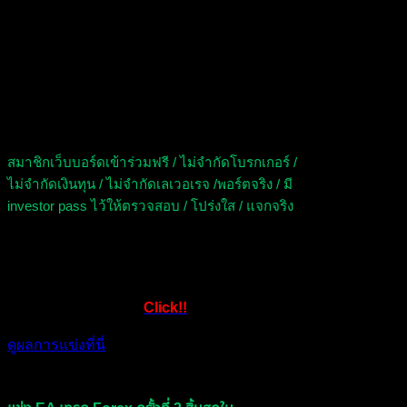
การแข่งขัน EA เทรด
Forex
สมาชิกเว็บบอร์ดเข้าร่วมฟรี / ไม่จำกัดโบรกเกอร์ /
ไม่จำกัดเงินทุน / ไม่จำกัดเลเวอเรจ /พอร์ตจริง / มี
investor pass ไว้ให้ตรวจสอบ / โปร่งใส / แจกจริง
แข่ง EA เทรด Forex ครั้งที่ 1 สิ้นสุดใน
สิ้นสุดแล้ว ดูผู้ชนะที่นี่
Click!!
ดูผลการแข่งที่นี่