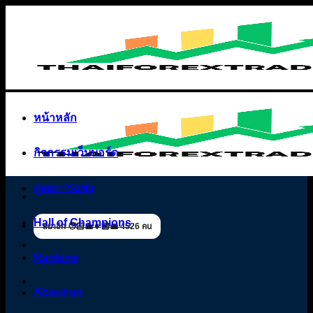
Skip
to
content
หน้าหลัก
กิจกรรมเว็บบอร์ด
ดูผลการแข่ง
Hall of Champions
สมาชิก 🧑🏻‍💼👩🏼‍💼 4526 คน
Ranking
About us