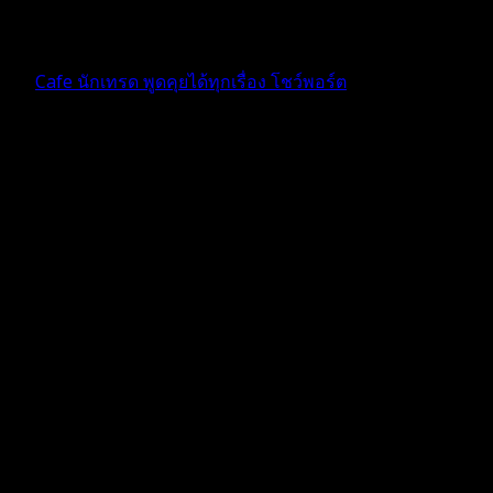
4 เดือน ที่ผ่านมา
ฟอรัม
Cafe นักเทรด พูดคุยได้ทุกเรื่อง โชว์พอร์ต
ตอบ