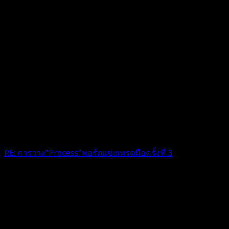
RE: การวาง"Process"พอร์ตแข่งเทรดมือครั้งที่ 3
เชียร์ๆ ค่ะ เเต่อยากให้อัพเดทเป้นระยะๆจะดีมากๆเลยค่ะเผื่อเปิด
โลกเทรนไลน์ให้กับผู้สนใจเเละผู้ใช้งานท่านอื่นๆได้ร่วมศึกษาไป
ด้วยกัน ขอบคุณค่ะ
4 เดือน ที่ผ่านมา