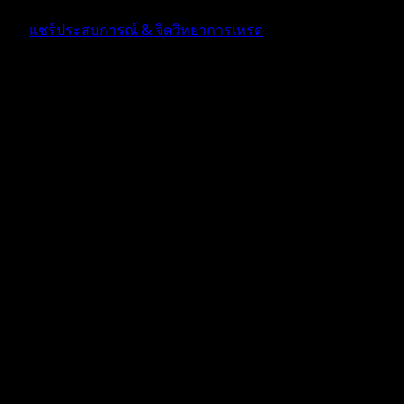
ฟอรัม
แชร์ประสบการณ์ & จิตวิทยาการเทรด
ตอบ