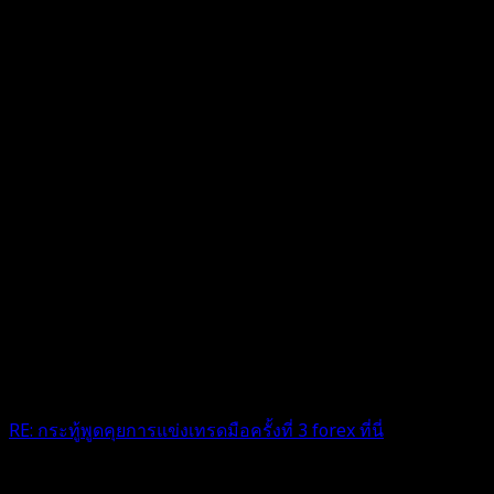
RE: กระทู้พูดคุยการแข่งเทรดมือครั้งที่ 3 forex ที่นี่
โอ้โห เทรนไลน์ยีนเด่นเป็นสง่า ยินดีด้วยนะคะ เชียร์ๆค่ะ 😎