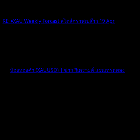
RE: ♦️XAU Weekly Forcast สไตล์กราฟเปล๊าา 19 Apr
ว้าวววว ขอบคุณค่ะ เดี๋ยวนี้มีวิเคราะห์กราฟทองที่เวบบอร์ด
คึกคักดีนะคะดีมากๆเลย
4 เดือน ที่ผ่านมา
ฟอรัม
ห้องทองคำ (XAUUSD) | ข่าว วิเคราะห์ แผนเทรดทอง
ตอบ