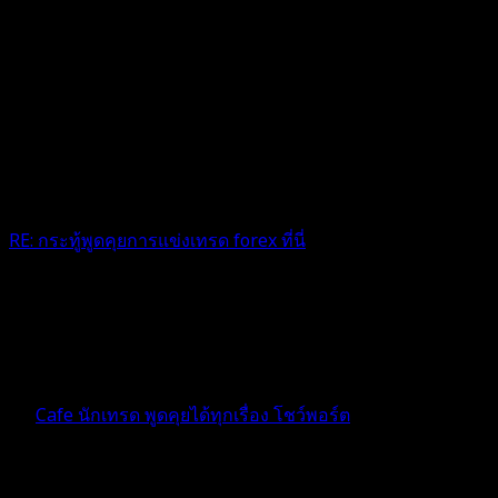
RE: กระทู้พูดคุยการแข่งเทรด forex ที่นี่
ไม่น่าจะหนักนะคะ เพราะว่าไม่เห็นรถ วอเเว๊ วอเเว๊ ทำงานเลย
ค่ะ555+
3 เดือน ที่ผ่านมา
ฟอรัม
Cafe นักเทรด พูดคุยได้ทุกเรื่อง โชว์พอร์ต
ตอบ