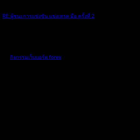
RE: ผู้ชนะการแข่งขัน แข่งเทรด มือ ครั้งที่ 2
WoW ยินดีด้วยค่ะเก่งกันมากๆเลย
4 เดือน ที่ผ่านมา
ฟอรัม
กิจกรรมเว็บบอร์ด forex
ตอบ