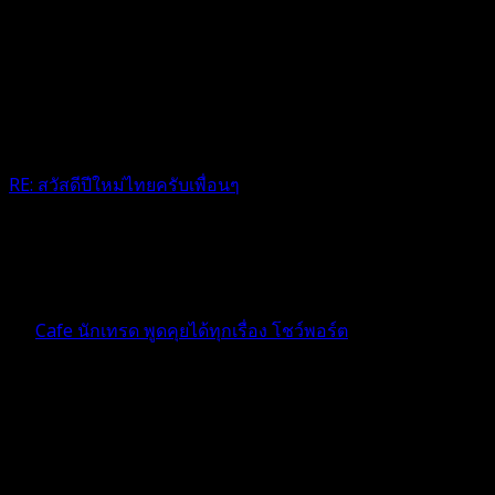
RE: สวัสดีปีใหม่ไทยครับเพื่อนๆ
สวัสดีปีใหม่ไทยค่ะ สาดน้ำกันให้ฉ่ำไปเลยเย้ๆๆๆ
4 เดือน ที่ผ่านมา
ฟอรัม
Cafe นักเทรด พูดคุยได้ทุกเรื่อง โชว์พอร์ต
ตอบ