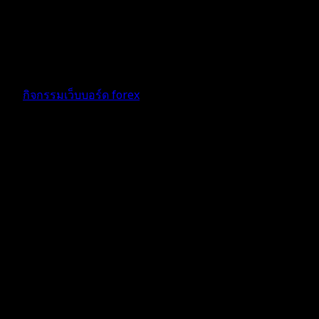
ว้าววว เริ่มเเข่งขันกันอีกเเล้วตื่นเต้นจังเลย เอาใจช่วยผู้เข้าเเข่ง
ขันทุกท่านด้วยค่ะ สู้ สู้ น้า!!!
4 เดือน ที่ผ่านมา
ฟอรัม
กิจกรรมเว็บบอร์ด forex
ตอบ