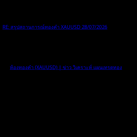
RE: สรุปสถานการณ์ทองคำ XAUUSD 28/07/2026
@tangjaijapentrader : ดูซีรี่ย์อยู่บ้านชิลๆค่ะ
1 สัปดาห์ ที่ผ่านมา
ฟอรัม
ห้องทองคำ (XAUUSD) | ข่าว วิเคราะห์ แผนเทรดทอง
ตอบ