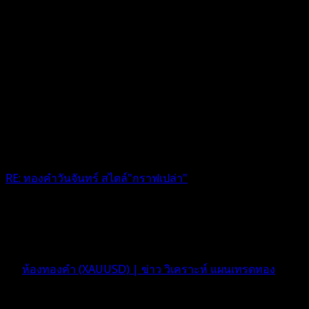
RE: ทองคำวันจันทร์ สไตล์"กราฟเปล่า"
ขอบคุณค่ะ ง่ายๆสไตล์กราฟเปล่าชอบๆ
4 เดือน ที่ผ่านมา
ฟอรัม
ห้องทองคำ (XAUUSD) | ข่าว วิเคราะห์ แผนเทรดทอง
ตอบ