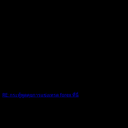
RE: กระทู้พูดคุยการแข่งเทรด forex ที่นี่
เหมารถจะไปไหนเหรอคะ???555
3 เดือน ที่ผ่านมา
ฟอรัม