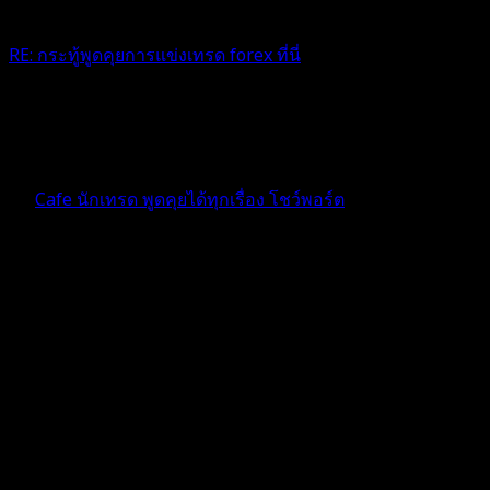
RE: กระทู้พูดคุยการแข่งเทรด forex ที่นี่
สัยคนขับเมาค้างสงกรานต์เลยลืมทำหน้าที่ป่าวคะ555+
3 เดือน ที่ผ่านมา
ฟอรัม
Cafe นักเทรด พูดคุยได้ทุกเรื่อง โชว์พอร์ต
ตอบ