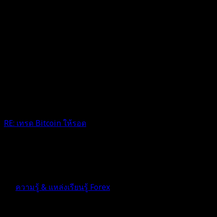
RE: เทรด Bitcoin ให้รอด
-ขอบคุณสำหรับความรู้ค่ะ
4 สัปดาห์ ที่ผ่านมา
ฟอรัม
ความรู้ & แหล่งเรียนรู้ Forex
ตอบ