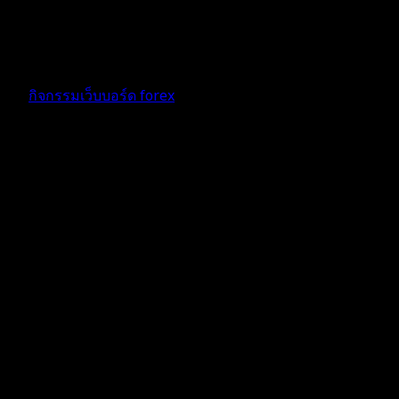
ขอเเสดงความยินดีกับผู้ชนะเพียงหนี่งเดียวด้วยนะคะ 🍺
1 เดือน ที่ผ่านมา
ฟอรัม
กิจกรรมเว็บบอร์ด forex
ตอบ