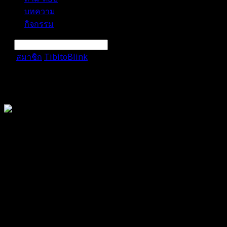
บทความ
กิจกรรม
สมาชิก
TibitoBlink
กิจกรรม
การแจ้งเตือน
ลบทั้งหมด
TibitoBlink
@tibitoblink
สมาชิก
เข้าร่วม: ก.ค. 26, 2024
Last seen: ส.ค. 6, 2026