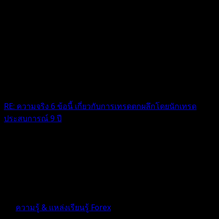
RE: ความจริง 6 ข้อนี้ เกี่ยวกับการเทรดตกผลึกโดยนักเทรด
ประสบการณ์ 9 ปี
@ggtui : ส่วนตัวชอบข้อนี้มากค่ะที่บอกว่า ระบบเทรดที่ดี คือ
ระบบเทรดที่เหมาะกับตัวเรา คือไปลองมาหมดเเล้วใครว่าอินดี้
ตัวไหนดี ระบบไหนดีได้เงินเยอะเป็นกอ...
5 เดือน ที่ผ่านมา
ฟอรัม
ความรู้ & แหล่งเรียนรู้ Forex