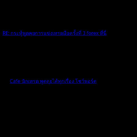
RE: กระทู้พูดคุยการแข่งเทรดมือครั้งที่ 3 forex ที่นี่
ไม่มีประเด็นมีเเต่กองเชียร์ปักหลักอยู่ที่นี่นะคะขอเป็นกำลังใจให้
นักเทรดทุกท่านไปให้ถึงเส้นชัยเพียงหนึ่งเดียว ฮึบๆ เข้าไว้นะคะ
4 เดือน ที่ผ่านมา
ฟอรัม
Cafe นักเทรด พูดคุยได้ทุกเรื่อง โชว์พอร์ต
ตอบ