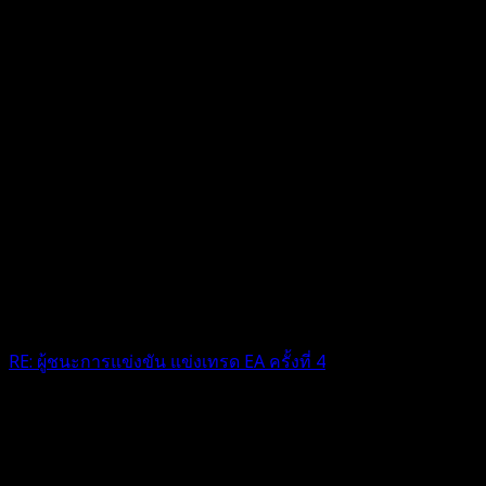
RE: ผู้ชนะการแข่งขัน แข่งเทรด EA ครั้งที่ 4
ขอเเสดงความยินดีด้วยค่า
4 เดือน ที่ผ่านมา
ฟอรัม