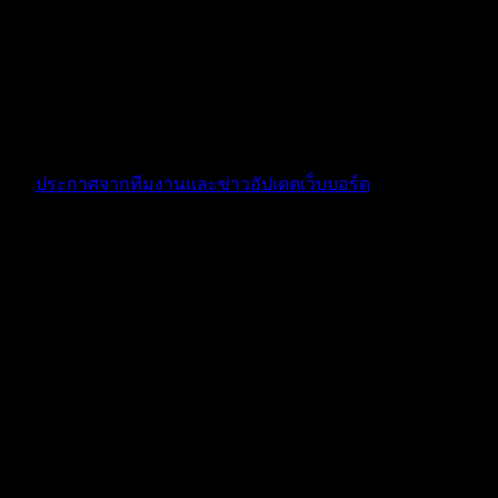
เยี่ยมเลยค่ะเเอดขอสอบถามเพิ่มเติมนิดนุงค่ะ ว่า สำหรับคนที่
ลงเเข่งเเล้วพอร์ตเเตกไปยังสามารถสมัครเเก้มือใหม่ได้ก่อน
หมดเขตเหมือนเดิมไหมคะเเอด??
3 เดือน ที่ผ่านมา
ฟอรัม
ประกาศจากทีมงานและข่าวอัปเดตเว็บบอร์ด
ตอบ