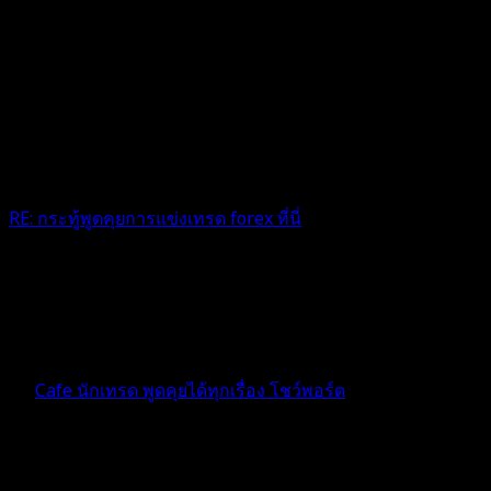
RE: กระทู้พูดคุยการแข่งเทรด forex ที่นี่
ว้าว ตำเเหน่งเปลี่ยนคะเเนนดู๋ดี๋กันมาก นี่สิการเเข่งขันที่เเท้จริง
สู้ๆค่ะ
4 เดือน ที่ผ่านมา
ฟอรัม
Cafe นักเทรด พูดคุยได้ทุกเรื่อง โชว์พอร์ต
ตอบ