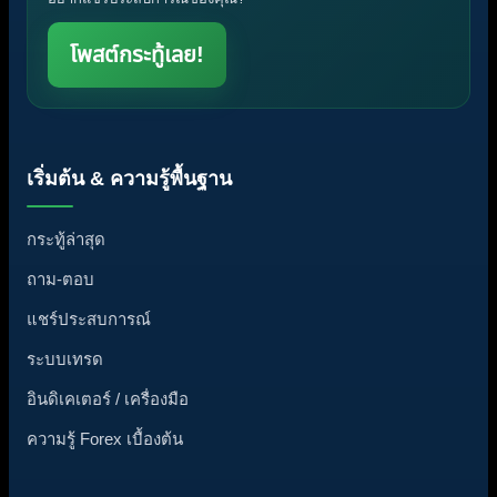
โพสต์กระทู้เลย!
เริ่มต้น & ความรู้พื้นฐาน
กระทู้ล่าสุด
ถาม-ตอบ
แชร์ประสบการณ์
ระบบเทรด
อินดิเคเตอร์ / เครื่องมือ
ความรู้ Forex เบื้องต้น