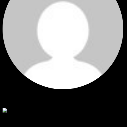
Hi
Hi, I've just registered here, I'm so glad to join the ...
โดย
jmpep
,
3 วัน ที่ผ่านมา
สรุปสถานการณ์ทองคำ XAUUSD 30/07/2026
ราคาทองคำ XAUUSD พุ่งขึ้นแรงกว่า 0.92% กลับขึ้นมาทะลุระ...