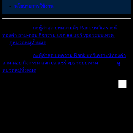
นโยบายการใช้งาน
หมวดหมู่ต่างๆ
กะทู้ล่าสุด
บทความดีๆ
Rank
บทวิเคราะห์
ทองคำ
ถาม-ตอบ
กิจกรรม
แจก ea
แชร์ vps
ระบบเทรด
เตือน
ภัย
ดูหมวดหมู่ทั้งหมด
หมวดหมู่ต่างๆ
กะทู้ล่าสุด
บทความ
Rank
บทวิเคราะห์ทองคำ
ถาม-ตอบ
กิจกรรม
แจก ea
แชร์ vps
ระบบเทรด
เตือนภัย
ดู
หมวดหมู่ทั้งหมด
ห้องทองคำ (XAUUSD) ...
สรุปสถานการณ์ทองคำ XAUUSD 03/07/2026