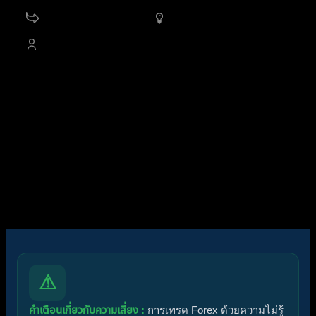
11.2 K
กระทู้
1,701
ออนไลน์
4,528
สมาชิก
สมาชิกใหม่ล่าสุดของเรา:
noorshannon
โพสต์ล่าสุด:
Diggermanz By HyperScalper
ไอคอนฟอรัม:
ฟอรัมไม่มีโพสต์ที่ยังไม่ได้อ่าน
ฟอรัมมีโพสต์ที่ยังไม่ได้อ่าน
ไอคอนหัวข้อ:
ไม่ตอบกลับ
ตอบแล้ว
ใช้งานอยู่
มาแรง
ปักหมุด
ไม่ได้รับการอนุมัติ
ได้คำตอบแล้ว
ส่วนตัว
ปิด
⚠
คำเตือนเกี่ยวกับความเสี่ยง :
การเทรด Forex ด้วยความไม่รู้