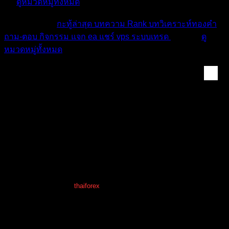
ภัย
ดูหมวดหมู่ทั้งหมด
หมวดหมู่ต่างๆ
กะทู้ล่าสุด
บทความ
Rank
บทวิเคราะห์ทองคำ
ถาม-ตอบ
กิจกรรม
แจก ea
แชร์ vps
ระบบเทรด
เตือนภัย
ดู
หมวดหมู่ทั้งหมด
แชร์ประสบการณ์ & จิ...
[ปักหมุด]
ชาเลนจ์ 30$ ไป 100$ สำเร็จแล้ววววว
แชร์ประสบการณ์ & จิตวิทยาการเทรด
โพสต์ล่าสุด
โดย
thaiforex
10 เดือน ที่ผ่านมา