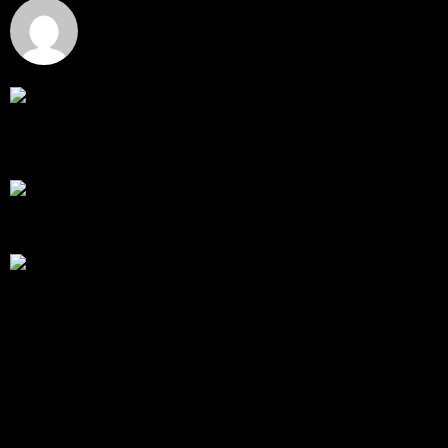
Hi
Hi, I've just registered here, I'm so glad to join the ...
โดย
jmpep
,
5 วัน ที่ผ่านมา
สรุปสถานการณ์ทองคำ XAUUSD 30/07/2026
ราคาทองคำ XAUUSD พุ่งขึ้นแรงกว่า 0.92% กลับขึ้นมา
ทะลุระ...
โดย
Tangjaijapentrader
,
1 สัปดาห์ ที่ผ่านมา
RE: สรุปสถานการณ์ทองคำ XAUUSD 28/07/2026
@tangjaijapentrader : ดูซีรี่ย์อยู่บ้านชิลๆค่ะ
โดย
TibitoBlink
,
2 สัปดาห์ ที่ผ่านมา
RE: สรุปสถานการณ์ทองคำ XAUUSD 28/07/2026
หยุดยาวนี้ไปเที่ยวไหนกันครับ
โดย
Tangjaijapentrader
,
2 สัปดาห์ ที่ผ่านมา
แท็กหัวข้อ
gold
325
ทอง
277
XAUUSD
238
XAU/USD
178
ทองคำ
101
Forex
62
ข่าว
56
EUR/USD
40