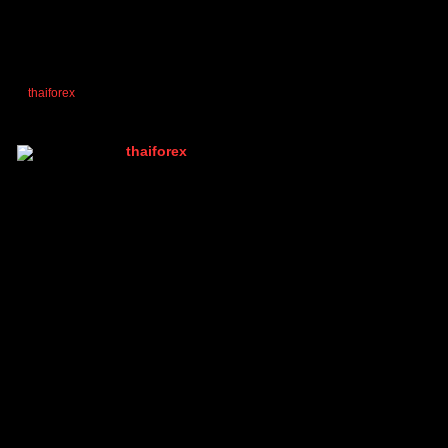
thaiforex
reacted
ตอบ
อ้างอิง
thaiforex
(@thaiforex)
มนุษย์ที่เท่ห์ที่สุดในบอร์ด เพราะมีคนเดียว
Admin
เข้าร่วม: 2 ปี ที่ผ่านมา
กระทู้: 1047
15/10/2025 4:05 pm
ถ้า
กราฟหลอกจะทำยังไงได้บ้างครับ