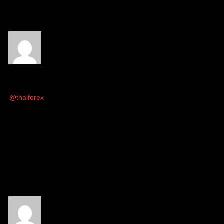
ตอบ
อ้างอิง
ไม่ระบุชื่อ
(@ไม่ระบุชื่อ)
เข้าร่วม: 1 วินาที ที่ผ่านมา
กระทู้: 0
15/10/2025 4:08 pm
@thaiforex
อันดับแรกต้องมี sl ก่อนครับ เพราะกราฟจะไปทาง
ไหนจะทำอะไร ผมก็ไม่รู้100% แต่สิ่งที่ทำได้คือวางsl ยอมเสียนิดดี
กว่าเสียหมดครับ
ตอบ
อ้างอิง
Ing123
(@ing123)
สมาชิก