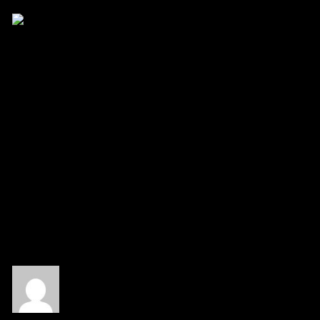
TibitoBlink
(@tibitoblink)
สมาชิก
เข้าร่วม: 2 ปี ที่ผ่านมา
กระทู้: 984
14/10/2025 11:23 pm
โหสุดยอดมากดูทามเฟรมเล็กๆ เเต่กำไรจุกๆ ปรบมือค่ะ
Ing Ing
reacted
ตอบ
อ้างอิง
Ing123
(@ing123)
สมาชิก