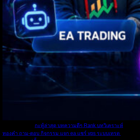
หมวดหมู่ต่างๆ
กะทู้ล่าสุด
บทความดีๆ
Rank
บทวิเคราะห์
ทองคำ
ถาม-ตอบ
กิจกรรม
แจก ea
แชร์ vps
ระบบเทรด
เตือน