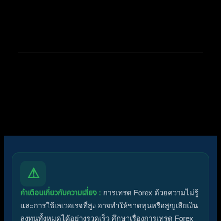
สมาชิกใหม่ล่าสุดของเรา:
Pikker Traderrukjam
โพสต์ล่าสุด:
สรุปสถานการณ์ทองคำ XAUUSD
07/08/2026
ไอคอนฟอรัม:
ฟอรัมไม่มีโพสต์ที่ยังไม่ได้อ่าน
ฟอรัมมีโพสต์ที่ยังไม่ได้อ่าน
ไอคอนหัวข้อ:
ไม่ตอบกลับ
ตอบแล้ว
ใช้งานอยู่
มาแรง
ปักหมุด
ไม่ได้รับการอนุมัติ
ได้คำตอบแล้ว
ส่วนตัว
ปิด
⚠
คำเตือนเกี่ยวกับความเสี่ยง :
การเทรด Forex ด้วยความไม่รู้
และการใช้เลเวอเรจที่สูง อาจทำให้ขาดทุนหรือสูญเสียเงิน
ลงทุนทั้งหมดได้อย่างรวดเร็ว ศึกษาเรื่องการเทรด Forex