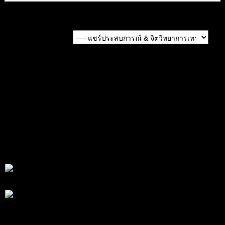
Forum Jump:
หัวข้อก่อนหน้า
หัวข้อถัดไป
สมัครเป็นสมาชิกกับเราที่นี่
กระทู้ล่าสุด
สรุปสถานการณ์ทองคำ XAUUSD 07/08/2026
โดย
Tangjaijapentrader
23 ชั่วโมง ที่ผ่านมา
สรุปสถานการณ์ทองคำ XAUUSD 05/08/2026
โดย
Tangjaijapentrader
3 วัน ที่ผ่านมา
พัฒนา Trade Manager MT5 ใช้เองจนตัดสินใจปล่อยบน