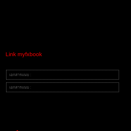
โดยข้อมูลผู้ฝึก
ชื่อผู้ใช้ Ing123
สาย Day Trader
โบรกที่ใช้ฝึก Exness-MT5Trial14
เลขบัญชี 272561407
รหัสผ่านสำหรับดู 0+30SG0^IGyj
เทรดผ่าน MT5
Link myfxbook
ผลงานการเทรด
เอกสารแนบ :
image.png
เอกสารแนบ :
image.png
ผลงานการเทรด สามารถเข้าดูผลงานผ่านประวัติการเทรดได้
"คนที่สิบสำหรับการฝึกฝนครั้งนี้"