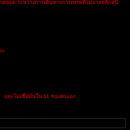
ณมาตลอด ระหว่างการเดินทางการเทรดทีไม่อาจหลีกหนี
ังหนีเส้นทางสู่ประตูสำเร็จในการเทรดเช่นกัน
ร์ต
 100% ของผมอย่างแน่นอน"
ันคือ 1 ใน เทรดเซทอัพผมครับ
SL และไม่เชื่อมั่นใน SL ของตนเอง