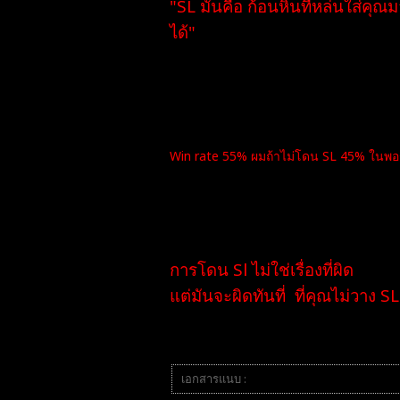
"SL มันคือ ก้อนหินทีหล่นใส่คุ
ได้"
ถ้าคุณจะหนีมัน มันก็คือคุณกำล
ครับ
Win rate 55% ผมถ้าไม่โดน SL 45% ในพอ
"มันก็ไม่เป็นเทรดเซทอัพทีสมบูรณ์
เพราะผมไม่เคยอาย เวลาผมโดน SL เพราะม
การโดน Sl ไม่ใช่เรื่องที่ผิด
แต่มันจะผิดทันที่ ที่คุณไม่วาง 
------------------------------------
ദ്ദി(⎚_⎚)
เอกสารแนบ :
image.png