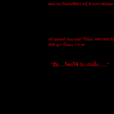
ผมน่าจะเป็นคนทีมีความรู้ ด้านกราฟน้อ
ผมมีความรู้แค่ แนวรับ แนวต้าน เบรก รีเท
ความรู้ แนว SMC ICT RTM ไม่มีจ๊าา
----------------
"แล้วผมยืนในตลาดได้ไง???"
เข้าออเดอร์ ชนะบ่อย? ก็ไม่นะ Win rate 5
RRR สูง? ก็ไม่นะ 1.5-4+
"แล้วผมกับคุณต่างกันตรงไหน !!!"
"อือ......ก็คงใช้ SL เก่งมั้ง........."
ห่ะ?? .....
อือ.......ครับ
ครับ...เขาหยุดคุยกับผมเลย.... และผมคิดว
---------------
ใช่ครับ ผมเป็นคนกวนๆ แต่ผมไม่เคยกวนเวล