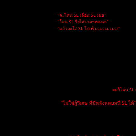
ผมสังเกตุมาหลายท่านละ
"จะโดน SL เลื่อน SL เฉย"
"โดน SL วิ่งไล่ราคาต่อเฉย"
"แล้วจะใส่ SL ไปเพื่ออออออออออ"
STOP LOSS - คือราคาไม่ไปตา
เวลาคุณโดนแปลว่าแผนทีคุณคิด มันผิด ต้อ
กรณีผมโดน ผมจะรู้ละว่า กราฟผิดทาง ผมต้อ
นี้คือสาเหตุที ทำไมพอร์ตผมยังอยู่ได้ ทั้ง
ตลอดทางทีเทรดมาทุกวัน 6 ปี
ผมก็โดน SL 
"ไม่ใช่ผู้วิเศษ ทีมีพลังหลบหนี SL ได้"
หลายท่าน อยู่ในตลาดแห่งนี้ ยังกลัว SL ยัง
จนคุณหลงลืมเรื่องง่ายๆ จนเผลอมองข้ามไปรึ