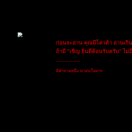
ความรู้ & แหล่งเรียนรู้ FOREX
โพสต์ล่าสุด
โดย
TibitoBlink
11 เดือน ที่ผ่านมา
ก่อนจะอ่าน คุณมีโควต้า อ่านเกิ
Ez4Traders
ถ้ามี "เชิญ ยินดีต้อนรับครับ" ไม
(@ez4traders)
----------------
สมาชิก
มีคำถามหนึ่ง น่าสนใจมาก
เข้าร่วม: 11 เดือน ที่ผ่านมา
กระทู้: 158
เขาถามผมว่า ผมเทรดมากี่ปีแล้ว
---------------
"6 ปี ครับ"
เขาก็บอกว่า ผมก็เทรดมาตั้ง 3-4 ปี ทำไมผม
"ผมก็ ห่ะ?? ผมเทรดเก่ง?"
ไม่ๆๆๆๆ ขอให้ทุกท่าน เข้าใจตรงนี้นะครับ