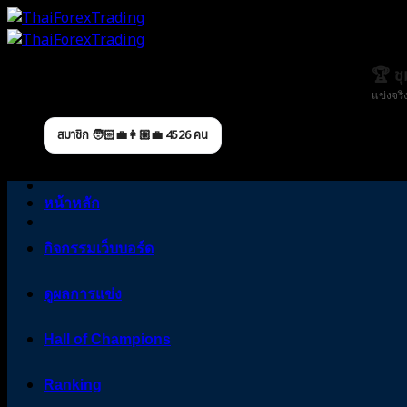
Skip
to
content
🏆 ช
แข่งจริ
สมาชิก 🧑🏻‍💼👩🏼‍💼 4526 คน
หน้าหลัก
กิจกรรมเว็บบอร์ด
ดูผลการแข่ง
Hall of Champions
Ranking