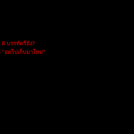
09/09/2025 9:39 am
หัวข้อเริ่มต้น
น 8 บรรทัดรึยัง?
่มี "อดไปเก็บมาใหม่"
เทรดไม่เก่ง ช่วยแชร์วิธีทำให้ผมเทรดเก่งได้ไหม?