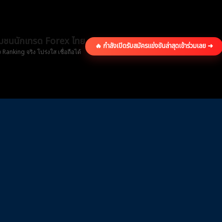
ุมชนนักเทรด Forex ไทย
🔥 กำลังเปิดรับสมัครแข่งขันล่าสุด
เข้าร่วมเลย ➜
ง Ranking จริง โปร่งใส เชื่อถือได้