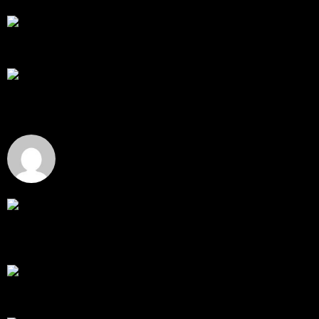
RE: สรุปสถานการณ์ทองคำ XAUUSD 08/04/2026
thank you 😀
โดย
Tangjaijapentrader
,
4 วัน ที่ผ่านมา
สรุปสถานการณ์ทองคำ XAUUSD 04/08/2026
ราคาทองคำ XAUUSD ปรับตัวขึ้นราว 0.75% ในวัน
อังคาร โดยพุ...
โดย
Tangjaijapentrader
,
4 วัน ที่ผ่านมา
Hi
Hi, I've just registered here, I'm so glad to join the ...
โดย
jmpep
,
5 วัน ที่ผ่านมา
สรุปสถานการณ์ทองคำ XAUUSD 30/07/2026
ราคาทองคำ XAUUSD พุ่งขึ้นแรงกว่า 0.92% กลับขึ้นมา
ทะลุระ...
โดย
Tangjaijapentrader
,
1 สัปดาห์ ที่ผ่านมา
RE: สรุปสถานการณ์ทองคำ XAUUSD 28/07/2026
@tangjaijapentrader : ดูซีรี่ย์อยู่บ้านชิลๆค่ะ
โดย
TibitoBlink
,
2 สัปดาห์ ที่ผ่านมา