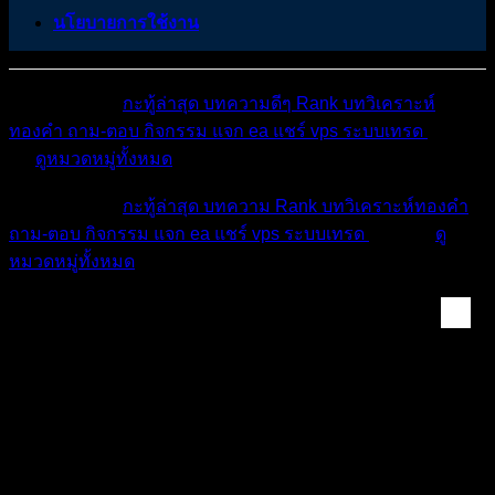
นโยบายการใช้งาน
หมวดหมู่ต่างๆ
กะทู้ล่าสุด
บทความดีๆ
Rank
บทวิเคราะห์
ทองคำ
ถาม-ตอบ
กิจกรรม
แจก ea
แชร์ vps
ระบบเทรด
เตือน
ภัย
ดูหมวดหมู่ทั้งหมด
หมวดหมู่ต่างๆ
กะทู้ล่าสุด
บทความ
Rank
บทวิเคราะห์ทองคำ
ถาม-ตอบ
กิจกรรม
แจก ea
แชร์ vps
ระบบเทรด
เตือนภัย
ดู
หมวดหมู่ทั้งหมด
Forex & Crypto Mark...
เจอโรม พาวเวลล์ ส่งสัญญาณลดดอกเบี้ยเพิ่ม แต่
ย้ำไม่มีแนวทางที่แน่นอน