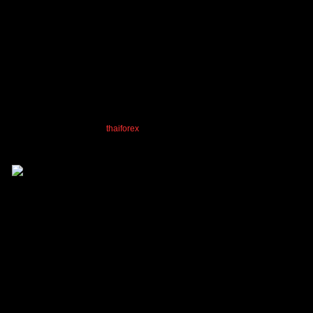
01/10/2024 1:29 am
ทองงอน 555
Aetrader01
,
Naret
and
thaiforex
reacted
ตอบ
อ้างอิง
PleomXVSC
(@pleomxvsc)
สมาชิก
เข้าร่วม: 2 ปี ที่ผ่านมา
กระทู้: 421
01/10/2024 9:45 am
ขอบคุณครับแอด