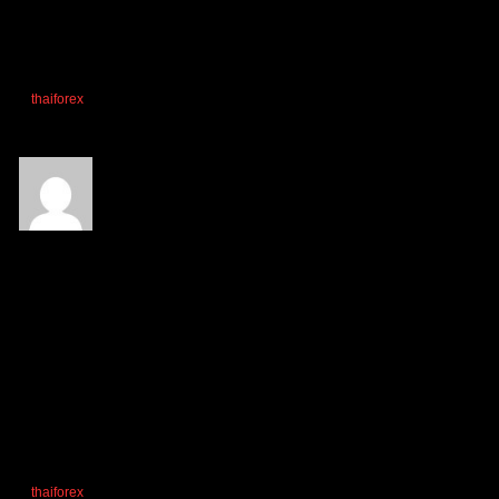
thaiforex
and
Naret
reacted
ตอบ
อ้างอิง
Naret
(@naret)
สมาชิก
เข้าร่วม: 2 ปี ที่ผ่านมา
กระทู้: 6
01/10/2024 10:04 am
ขอบคุณครับ
thaiforex
reacted
ตอบ
อ้างอิง