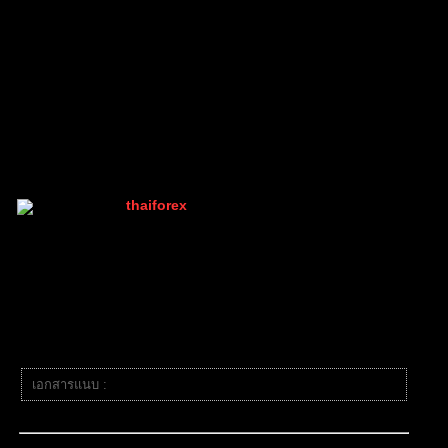
FOREX & CRYPTO MARKET | ข่าว วิเคราะห์ คู่เงินทั่วโลก
โพสต์ล่าสุด
โดย
TibitoBlink
1 ปี ที่ผ่านมา
thaiforex
(@thaiforex)
มนุษย์ที่เท่ห์ที่สุดในบอร์ด เพราะมีคนเดียว
Admin
เข้าร่วม: 2 ปี ที่ผ่านมา
กระทู้: 1047
10/02/2025 12:31 pm
หัวข้อเริ่มต้น
เอกสารแนบ :
โพสต์ข่าว-10-14-ก.พ..jpg