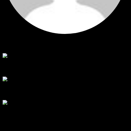
Hi
Hi, I've just registered here, I'm so glad to join the ...
โดย
jmpep
,
6 วัน ที่ผ่านมา
สรุปสถานการณ์ทองคำ XAUUSD 30/07/2026
ราคาทองคำ XAUUSD พุ่งขึ้นแรงกว่า 0.92% กลับขึ้นมาทะลุระ...
โดย
Tangjaijapentrader
,
1 สัปดาห์ ที่ผ่านมา
RE: สรุปสถานการณ์ทองคำ XAUUSD 28/07/2026
@tangjaijapentrader : ดูซีรี่ย์อยู่บ้านชิลๆค่ะ
โดย
TibitoBlink
,
2 สัปดาห์ ที่ผ่านมา
RE: สรุปสถานการณ์ทองคำ XAUUSD 28/07/2026
หยุดยาวนี้ไปเที่ยวไหนกันครับ
โดย
Tangjaijapentrader
,
2 สัปดาห์ ที่ผ่านมา
แท็กหัวข้อ