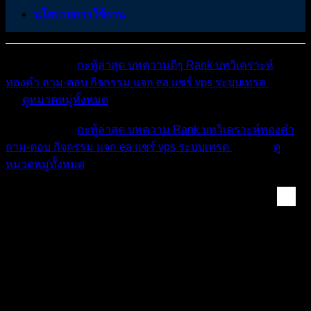
นโยบายการใช้งาน
หมวดหมู่ต่างๆ
กะทู้ล่าสุด
บทความดีๆ
Rank
บทวิเคราะห์
ทองคำ
ถาม-ตอบ
กิจกรรม
แจก ea
แชร์ vps
ระบบเทรด
เตือน
ภัย
ดูหมวดหมู่ทั้งหมด
หมวดหมู่ต่างๆ
กะทู้ล่าสุด
บทความ
Rank
บทวิเคราะห์ทองคำ
ถาม-ตอบ
กิจกรรม
แจก ea
แชร์ vps
ระบบเทรด
เตือนภัย
ดู
หมวดหมู่ทั้งหมด
Forex & Crypto Mark...
ข่าวที่สำคัญ เกี่ยวกับ ทองคำ คู่เงิน forex ใน
อาทิตย์นี้ 10-14 กุมภาพันธ์ 2025