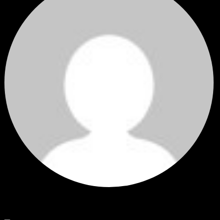
Hi
Hi, I've just registered here, I'm so glad to join the ...
โดย
jmpep
,
3 วัน ที่ผ่านมา