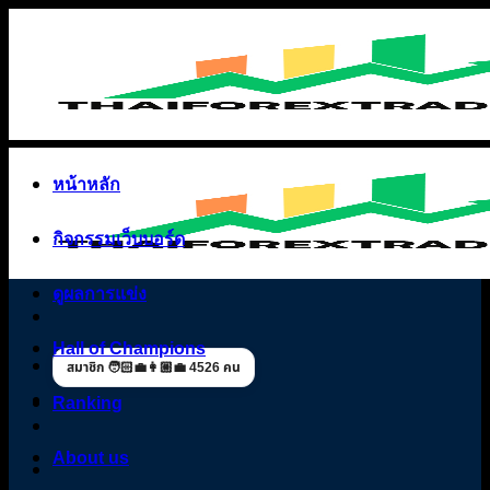
Skip
to
content
หน้าหลัก
กิจกรรมเว็บบอร์ด
ดูผลการแข่ง
Hall of Champions
สมาชิก 🧑🏻‍💼👩🏼‍💼 4526 คน
Ranking
About us