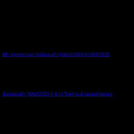
RE: สรุปสถานการณ์ทองคำ (XAU/USD) 01/07/2025
กราบบบขอบพระคุน
1 ปี ที่ผ่านมา
ฟอรัม
ห้องทองคำ (XAUUSD) | ข่าว วิเคราะห์ แผนเทรดทอง
ตอบ