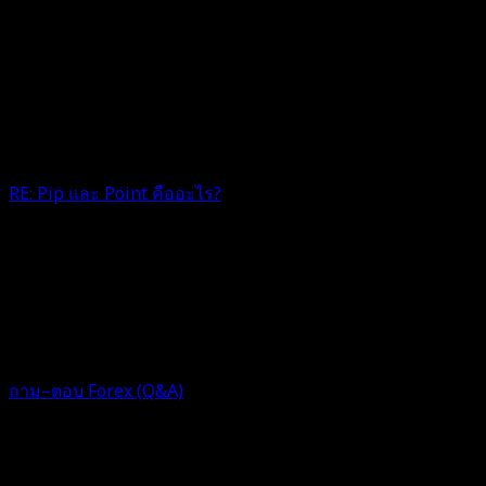
RE: Pip และ Point คืออะไร?
Pip และ Point ในตลาด Forex คือ หน่วยนับการเคลื่อนที่ของ
กราฟราคา ซึ่งเหมือนกับการวัดระยะทางที่รู้จักกันในหน่วย
กิโลเมตร เช่น หากนาย A วิ่งออกกำลั...
1 ปี ที่ผ่านมา
ฟอรัม
ถาม–ตอบ Forex (Q&A)
ตอบ