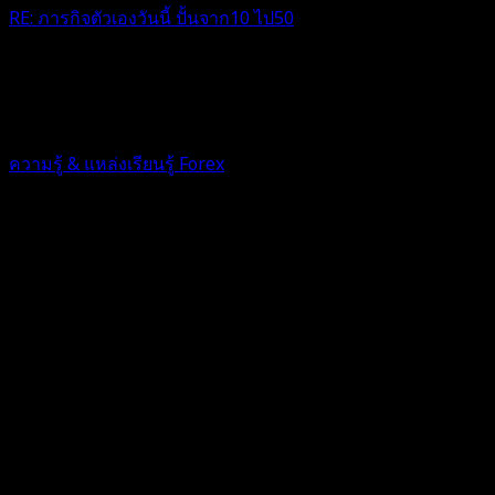
RE: ภารกิจตัวเองวันนี้ ปั้นจาก10 ไป50
อาทิตนี้มาดีอยุ่นะ เล่นแบบไม่โลภแบบจิงจัง เริ่มมีกำลังใจ
1 ปี ที่ผ่านมา
ฟอรัม
ความรู้ & แหล่งเรียนรู้ Forex
ตอบ