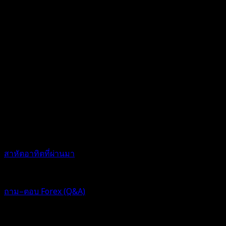
สาหัตอาทิตที่ผ่านมา
1 ปี ที่ผ่านมา
ฟอรัม
ถาม–ตอบ Forex (Q&A)
Replies: 1
Views: 356