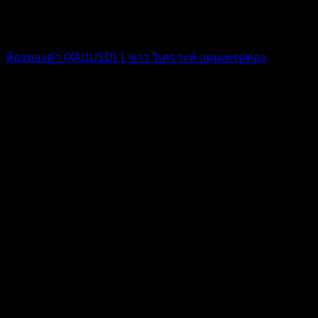
1 ปี ที่ผ่านมา
ฟอรัม
ห้องทองคำ (XAUUSD) | ข่าว วิเคราะห์ แผนเทรดทอง
ตอบ