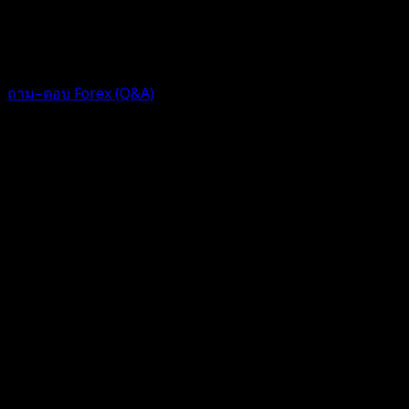
🙏
1 ปี ที่ผ่านมา
ฟอรัม
ถาม–ตอบ Forex (Q&A)
ตอบ