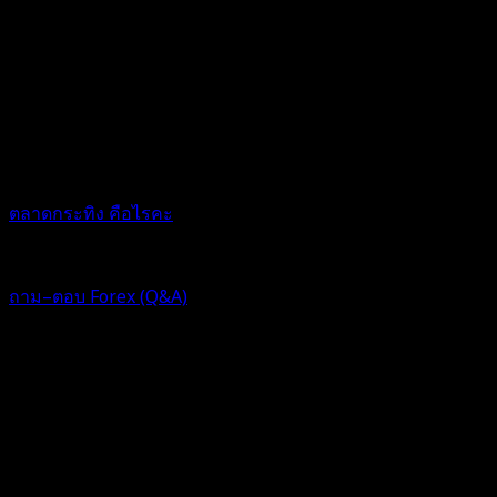
ตลาดกระทิง คือไรคะ
1 ปี ที่ผ่านมา
ฟอรัม
ถาม–ตอบ Forex (Q&A)
Replies: 13
Views: 442
ตอบ