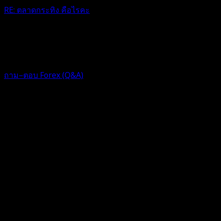
RE: ตลาดกระทิง คือไรคะ
ชื่อตลาดสะหน้ากลัวเรย😆 ขอบคุนนะคะ🙏🙏
1 ปี ที่ผ่านมา
ฟอรัม
ถาม–ตอบ Forex (Q&A)
Topic