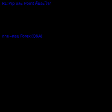
RE: Pip และ Point คืออะไร?
🙏🙏🙏
1 ปี ที่ผ่านมา
ฟอรัม
ถาม–ตอบ Forex (Q&A)
ตอบ