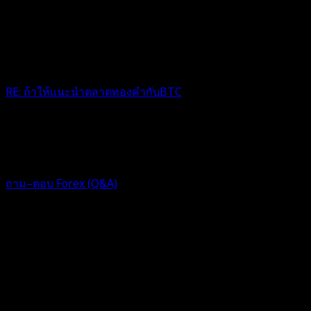
RE: ถ้าให้แนะนำตลาดทองคำกับBTC
เจ้บทองหนักๆ
1 ปี ที่ผ่านมา
ฟอรัม
ถาม–ตอบ Forex (Q&A)
Topic