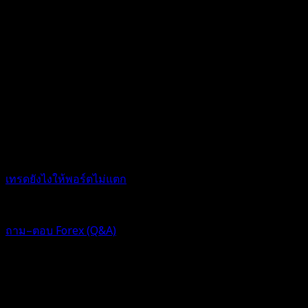
เทรดยังไงให้พอร์ตไม่แตก
1 ปี ที่ผ่านมา
ฟอรัม
ถาม–ตอบ Forex (Q&A)
Replies:
Views:
Topic