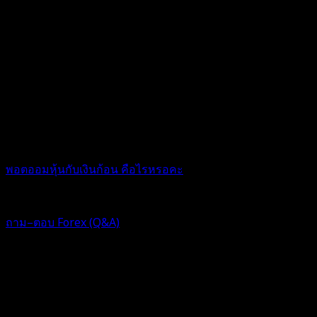
พอตออมหุ้นกับเงินก้อน คือไรหรอคะ
1 ปี ที่ผ่านมา
ฟอรัม
ถาม–ตอบ Forex (Q&A)
Replies: 2
Views: 438
ตอบ