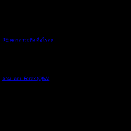
RE: ตลาดกระทิง คือไรคะ
ห๊ะะะ ตลาดหมีก้อมา แล้วมันอันเดียวกันไหมกับกระทิง
1 ปี ที่ผ่านมา
ฟอรัม
ถาม–ตอบ Forex (Q&A)
ตอบ