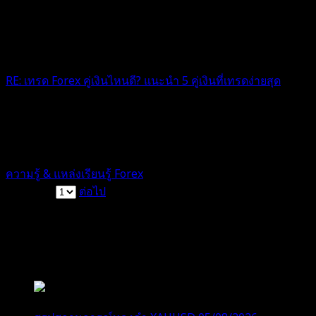
RE: เทรด Forex คู่เงินไหนดี? แนะนำ 5 คู่เงินที่เทรดง่ายสุด
ขอบคุนค่า
1 ปี ที่ผ่านมา
ฟอรัม
ความรู้ & แหล่งเรียนรู้ Forex
หน้า 1 / 3
ต่อไป
สมัครเป็นสมาชิกกับเราที่นี่
กระทู้ล่าสุด