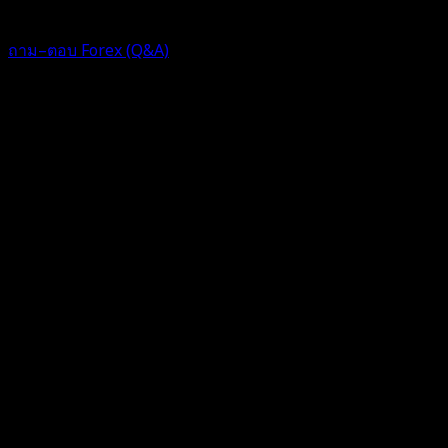
1 ปี ที่ผ่านมา
ฟอรัม
ถาม–ตอบ Forex (Q&A)
Replies: 3
Views: 460
ตอบ