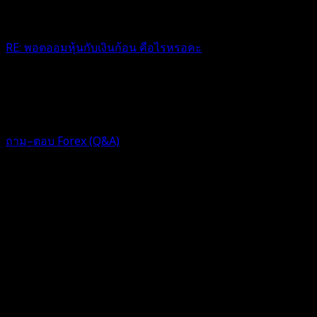
RE: พอตออมหุ้นกับเงินก้อน คือไรหรอคะ
ขอบคุนคะ🙏
1 ปี ที่ผ่านมา
ฟอรัม
ถาม–ตอบ Forex (Q&A)
Topic