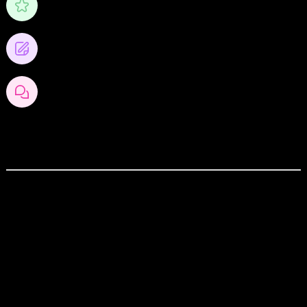
คะแนน
0
โพสต์บล็อก
0
ความคิดเห็นของบล็อก
สังคมออนไลน์
สมัครเป็นสมาชิกกับเราที่นี่
กระทู้ล่าสุด