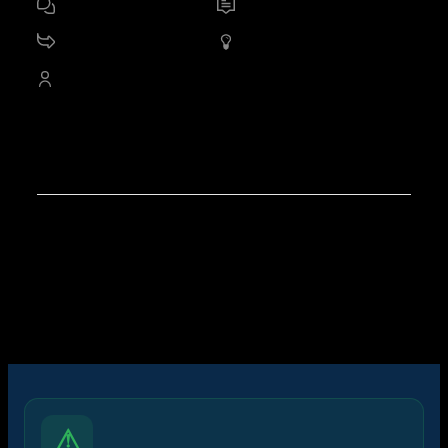
17
ฟอรัม
3,712
หัวข้อ
11.2 K
กระทู้
1,712
ออนไลน์
4,527
สมาชิก
สมาชิกใหม่ล่าสุดของเรา:
apex trading console
โพสต์ล่าสุด:
สรุปสถานการณ์ทองคำ XAUUSD
05/08/2026
ไอคอนฟอรัม:
ฟอรัมไม่มีโพสต์ที่ยังไม่ได้อ่าน
ฟอรัมมีโพสต์ที่ยังไม่ได้อ่าน
ไอคอนหัวข้อ:
ไม่ตอบกลับ
ตอบแล้ว
ใช้งานอยู่
มาแรง
ปักหมุด
ไม่ได้รับการอนุมัติ
ได้คำตอบแล้ว
ส่วนตัว
ปิด
⚠