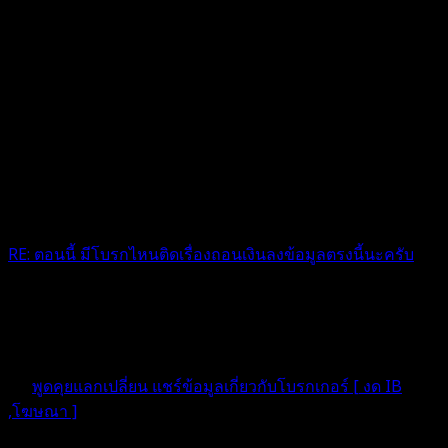
RE: ตอนนี้ มีโบรกไหนติดเรื่องถอนเงินลงข้อมูลตรงนี้นะครับ
พึ่งเจอข่าวเลยครับ เกิดอะไรขึ้นครับ
2 เดือน ที่ผ่านมา
ฟอรัม
พูดคุยแลกเปลี่ยน แชร์ข้อมูลเกี่ยวกับโบรกเกอร์ [ งด IB
,โฆษณา ]
ตอบ