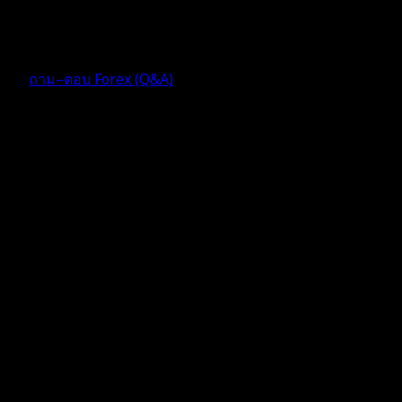
4 เดือน ที่ผ่านมา
ฟอรัม
ถาม–ตอบ Forex (Q&A)
ตอบ