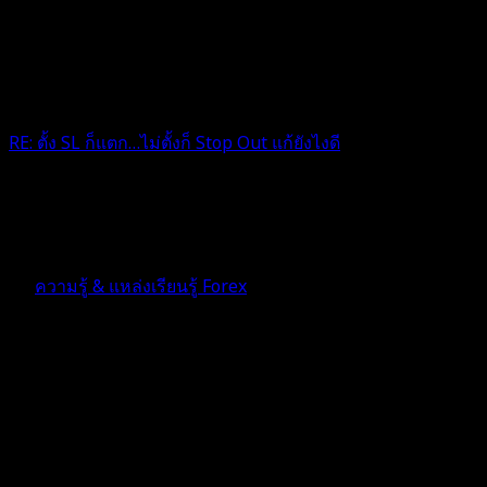
RE: ตั้ง SL ก็แตก…ไม่ตั้งก็ Stop Out แก้ยังไงดี
จริงเลย มาถูกทางแต่โดนกันหน้าทุนตลอด ก่อนจะพุ่งไป
5 เดือน ที่ผ่านมา
ฟอรัม
ความรู้ & แหล่งเรียนรู้ Forex
ตอบ