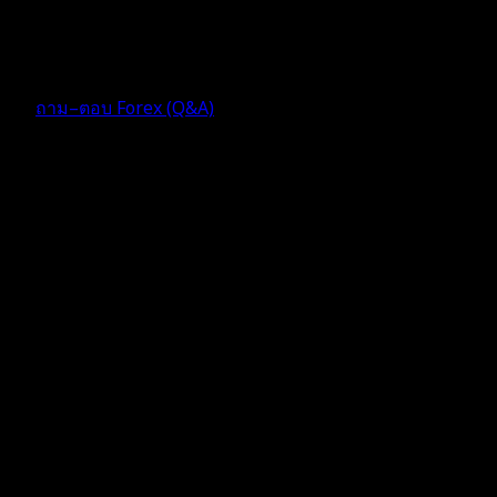
แต่ดีใจไม่ถึงงอาทิตแตก
4 เดือน ที่ผ่านมา
ฟอรัม
ถาม–ตอบ Forex (Q&A)
ตอบ