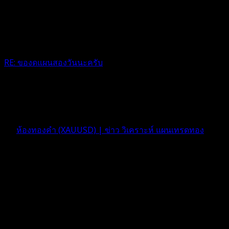
RE: ของดแผนสองวันนะครับ
รอติดตามครับ
4 เดือน ที่ผ่านมา
ฟอรัม
ห้องทองคำ (XAUUSD) | ข่าว วิเคราะห์ แผนเทรดทอง
ตอบ