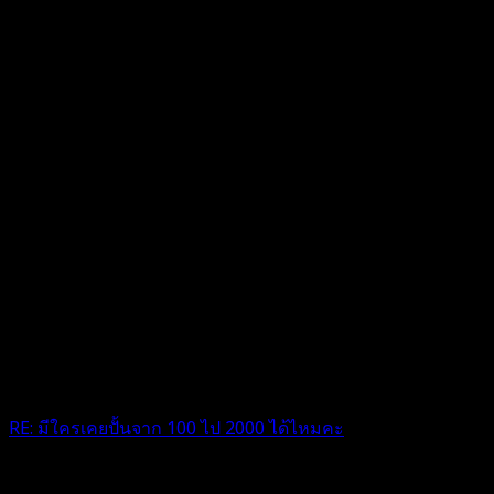
RE: มีใครเคยปั้นจาก 100 ไป 2000 ได้ไหมคะ
ผมใช้ พอร์ต cent ไป เคยจาก 200 ไปถึง 2000 ตอนนั้นดีใจมาก