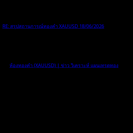
RE: สรุปสถานการณ์ทองคำ XAUUSD 18/06/2026
ทรงมาแบบนี้ ถึงนะครับผมว่า
2 เดือน ที่ผ่านมา
ฟอรัม
ห้องทองคำ (XAUUSD) | ข่าว วิเคราะห์ แผนเทรดทอง
ตอบ