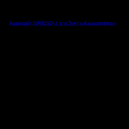
5 เดือน ที่ผ่านมา
ฟอรัม
ห้องทองคำ (XAUUSD) | ข่าว วิเคราะห์ แผนเทรดทอง
ตอบ