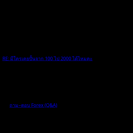
RE: มีใครเคยปั้นจาก 100 ไป 2000 ได้ไหมคะ
@ez4traders ต้องมีความอดทนรวยขนาดไหน ถึงจะออก 0.01
ได้ไปตลอด นับถือๆครับ
4 เดือน ที่ผ่านมา
ฟอรัม
ถาม–ตอบ Forex (Q&A)
ตอบ