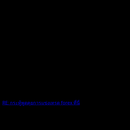
RE: กระทู้พูดคุยการแข่งเทรด forex ที่นี่
มีแต่เก่งๆครับ
4 เดือน ที่ผ่านมา