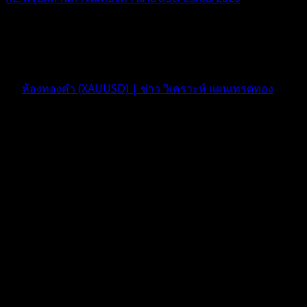
โดนปั่นไปมาครับ ช่วงนี้เจ็บหนัก ระมัดระวังกันด้วยนะครับ
2 เดือน ที่ผ่านมา
ฟอรัม
ห้องทองคำ (XAUUSD) | ข่าว วิเคราะห์ แผนเทรดทอง
ตอบ