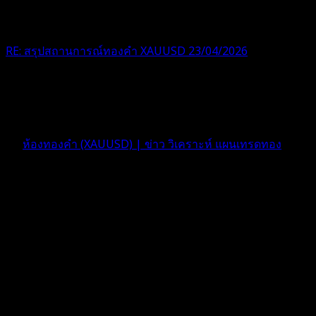
RE: สรุปสถานการณ์ทองคำ XAUUSD 23/04/2026
ปวดหัวกับทองจริงๆครับ เมื่อวาน
4 เดือน ที่ผ่านมา
ฟอรัม
ห้องทองคำ (XAUUSD) | ข่าว วิเคราะห์ แผนเทรดทอง
ตอบ