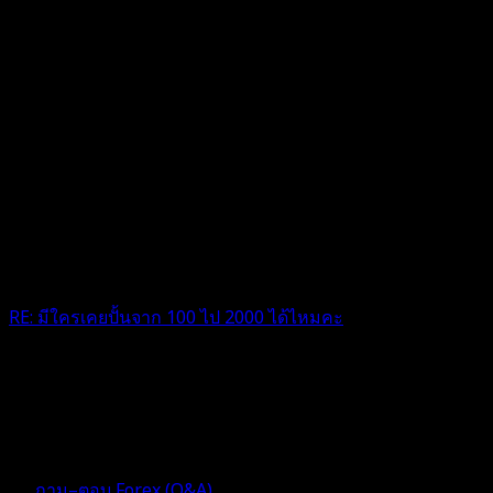
RE: มีใครเคยปั้นจาก 100 ไป 2000 ได้ไหมคะ
@ez4traders โห 7 พอร์ตเลยสุดยอดครับ ได้แรงบรรดาลใจดี
มากครับ
4 เดือน ที่ผ่านมา
ฟอรัม
ถาม–ตอบ Forex (Q&A)