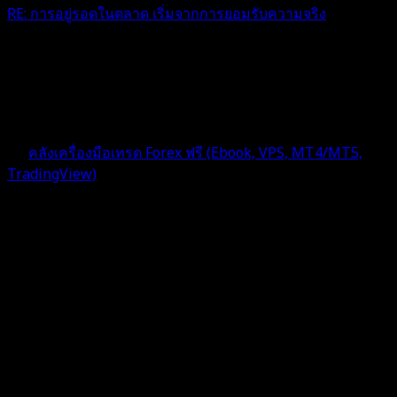
RE: การอยู่รอดในตลาด เริ่มจากการยอมรับความจริง
เรื่องจริงครับ เพราะผมเคยลองเอากำไรมาเป็นที่ตั้งทีไร แตก
ทุกที ตอนนี้กำลังจะปรับใหม่ครับ ไม่โลภๆ
5 เดือน ที่ผ่านมา
ฟอรัม
คลังเครื่องมือเทรด Forex ฟรี (Ebook, VPS, MT4/MT5,
TradingView)
ตอบ