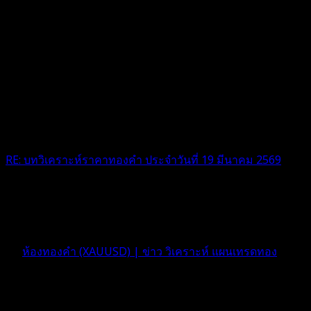
RE: บทวิเคราะห์ราคาทองคำ ประจำวันที่ 19 มีนาคม 2569
เข้าแบบเกิน tp เลย แผน c ผมตามเมื่อเช้า ขอบคุณครับ
5 เดือน ที่ผ่านมา
ฟอรัม
ห้องทองคำ (XAUUSD) | ข่าว วิเคราะห์ แผนเทรดทอง
ตอบ