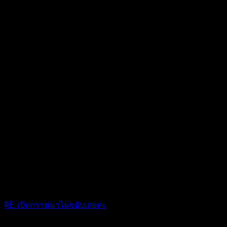
RE: เปิดกราฟมาไม่ขยับเลยค่ะ
น่าจะตลาดปปิดซื้อขายไหมครับ