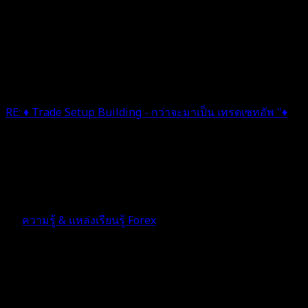
RE: ♦️ Trade Setup Building - กว่าจะมาเป็น เทรดเซทอัพ "♦️
ขอบคุณครับ ผมสงสัยเรื่องนึงที่ว่า ยิ่งมีคนใช้ระบบเทรดแบบ
เดียวกันเยอะๆ ระบบนั้นจะแพ้ง่ายขึ้น อันนี้จริงแค่ไหนครับ
2 เดือน ที่ผ่านมา
ฟอรัม
ความรู้ & แหล่งเรียนรู้ Forex
ตอบ