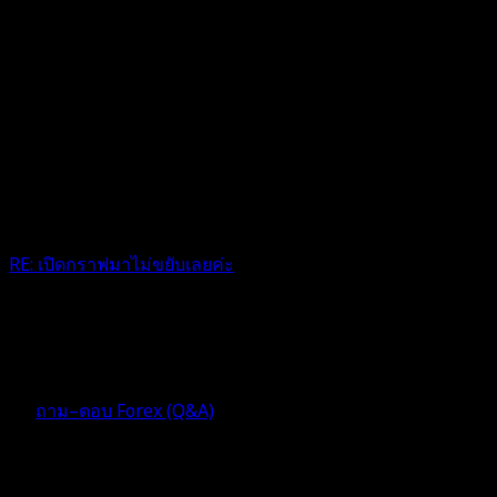
RE: เปิดกราฟมาไม่ขยับเลยค่ะ
@thaiforex เปิดมาวันจันทร์จะไปทางไหนดีครับแอด
4 เดือน ที่ผ่านมา
ฟอรัม
ถาม–ตอบ Forex (Q&A)
ตอบ