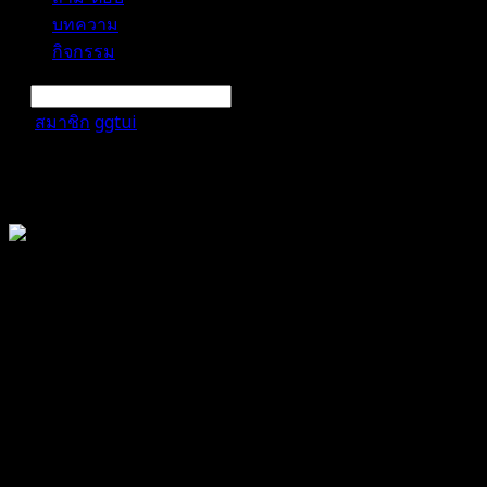
บทความ
กิจกรรม
สมาชิก
ggtui
กิจกรรม
การแจ้งเตือน
ลบทั้งหมด
ggtui
@ggtui
สมาชิก
เข้าร่วม: เม.ย. 27, 2024
Last seen: มิ.ย. 19, 2026