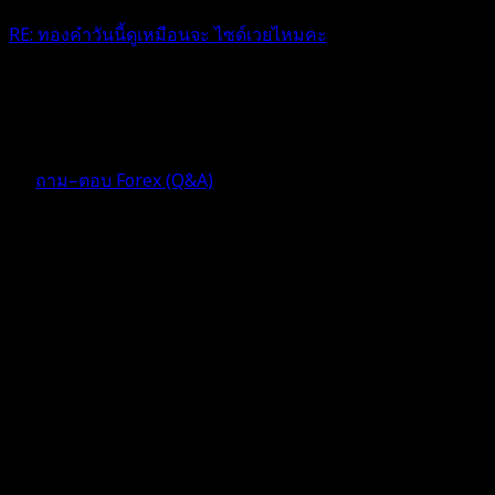
RE: ทองคำวันนี้ดูเหมือนจะ ไซด์เวยไหมคะ
แท่งแดงแทงลงมาเลย พี่ทอง
4 เดือน ที่ผ่านมา
ฟอรัม
ถาม–ตอบ Forex (Q&A)
ตอบ