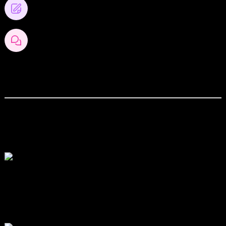
0
โพสต์บล็อก
0
ความคิดเห็นของบล็อก
สังคมออนไลน์
สมัครเป็นสมาชิกกับเราที่นี่
กระทู้ล่าสุด
สรุปสถานการณ์ทองคำ XAUUSD 05/08/2026
โดย
Tangjaijapentrader
1 วัน ที่ผ่านมา
พัฒนา Trade Manager MT5 ใช้เองจนตัดสินใจปล่อยบน MQL5 Market
ขอคำแนะนำและ Feedback ครับ
โดย
apex trading console
2 วัน ที่ผ่านมา