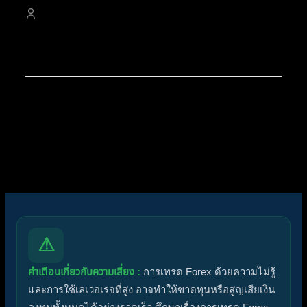
4,528
สมาชิก
สมาชิกใหม่ล่าสุดของเรา:
noorshannon
โพสต์ล่าสุด:
Diggermanz By HyperScalper
ไอคอนฟอรัม:
ฟอรัมไม่มีโพสต์ที่ยังไม่ได้อ่าน
ฟอรัมมีโพสต์ที่ยังไม่ได้อ่าน
ไอคอนหัวข้อ:
ไม่ตอบกลับ
ตอบแล้ว
ใช้งานอยู่
มาแรง
ปักหมุด
ไม่ได้รับการอนุมัติ
ได้คำตอบแล้ว
ส่วนตัว
ปิด
⚠
คำเตือนเกี่ยวกับความเสี่ยง :
การเทรด Forex ด้วยความไม่รู้
และการใช้เลเวอเรจที่สูง อาจทำให้ขาดทุนหรือสูญเสียเงิน