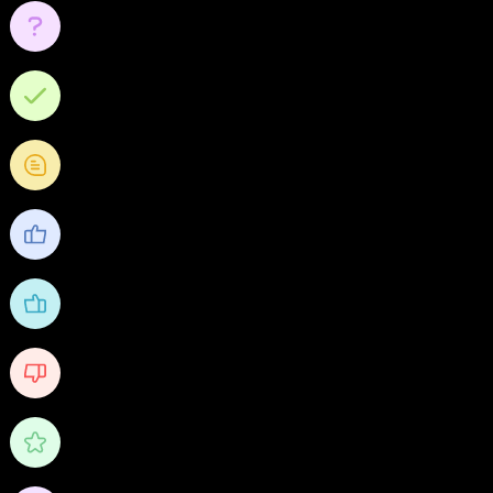
0
คำถาม
0
คำตอบ
0
คำถามความคิดเห็น
212
ชื่นชอบ
187
ได้รับไลค์
0
Received Dislikes
0/10
คะแนน