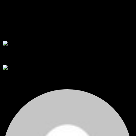
ราคาทองคำ XAUUSD พุ่งทะยานอย่างรุนแรงเกือบ 3.80% ขึ้นไป...
โดย
Tangjaijapentrader
,
1 วัน ที่ผ่านมา
พัฒนา Trade Manager MT5 ใช้เองจนตัดสินใจปล่อยบน MQL5 Market
ขอคำแนะนำและ Feedback ครับ
สวัสดีครับทุกคน ช่วงหลายเดือนที่ผ่านมา ผมพัฒนา Trade ...
โดย
apex trading console
,
2 วัน ที่ผ่านมา
RE: สรุปสถานการณ์ทองคำ XAUUSD 08/04/2026
thank you 😀
โดย
Tangjaijapentrader
,
2 วัน ที่ผ่านมา
สรุปสถานการณ์ทองคำ XAUUSD 04/08/2026
ราคาทองคำ XAUUSD ปรับตัวขึ้นราว 0.75% ในวันอังคาร โดยพุ...
โดย
Tangjaijapentrader
,
2 วัน ที่ผ่านมา