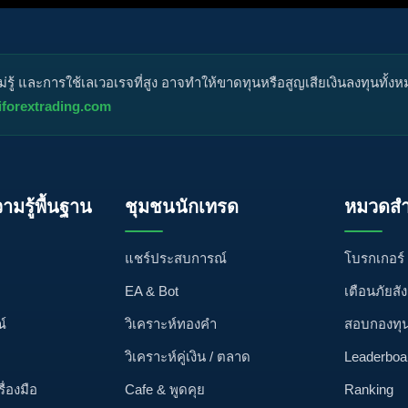
ู้ และการใช้เลเวอเรจที่สูง อาจทำให้ขาดทุนหรือสูญเสียเงินลงทุนทั้ง
iforextrading.com
วามรู้พื้นฐาน
ชุมชนนักเทรด
หมวดสำ
แชร์ประสบการณ์
โบรกเกอร์
EA & Bot
เตือนภัยสั
์
วิเคราะห์ทองคำ
สอบกองทุ
วิเคราะห์คู่เงิน / ตลาด
Leaderboa
รื่องมือ
Cafe & พูดคุย
Ranking