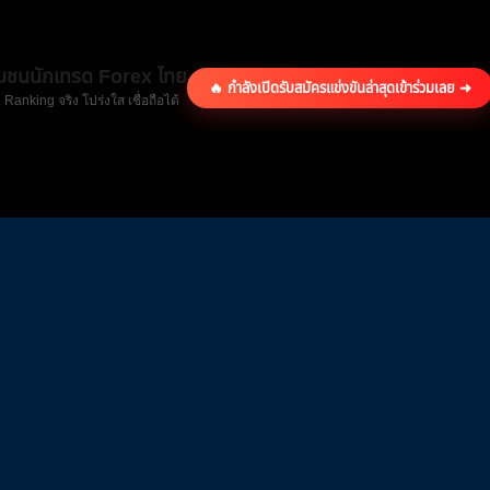
ุมชนนักเทรด Forex ไทย
🔥 กำลังเปิดรับสมัครแข่งขันล่าสุด
เข้าร่วมเลย ➜
 Ranking จริง โปร่งใส เชื่อถือได้