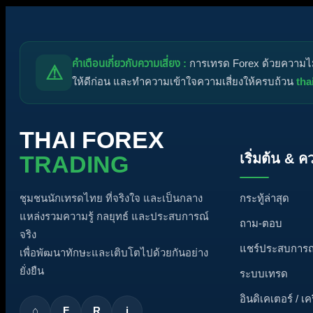
คำเตือนเกี่ยวกับความเสี่ยง :
การเทรด Forex ด้วยความไม่ร
⚠
ให้ดีก่อน และทำความเข้าใจความเสี่ยงให้ครบถ้วน
tha
THAI FOREX
เริ่มต้น & ค
TRADING
กระทู้ล่าสุด
ชุมชนนักเทรดไทย ที่จริงใจ และเป็นกลาง
แหล่งรวมความรู้ กลยุทธ์ และประสบการณ์
ถาม-ตอบ
จริง
แชร์ประสบการณ
เพื่อพัฒนาทักษะและเติบโตไปด้วยกันอย่าง
ยั่งยืน
ระบบเทรด
อินดิเคเตอร์ / เค
⌂
F
R
i