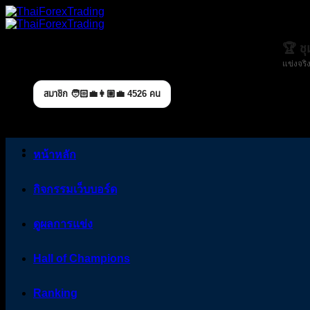
Skip
to
content
🏆 ช
แข่งจริง
สมาชิก 🧑🏻‍💼👩🏼‍💼 4526 คน
หน้าหลัก
กิจกรรมเว็บบอร์ด
ดูผลการแข่ง
Hall of Champions
Ranking