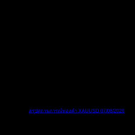
โพสต์ล่าสุด:
สรุปสถานการณ์ทองคำ XAUUSD 07/08/2026
ไอคอนฟอรัม:
ฟอรัมไม่มีโพสต์ที่ยังไม่ได้อ่าน
ฟอรัมมี
โพสต์ที่ยังไม่ได้อ่าน
ไอคอนหัวข้อ:
ไม่ตอบกลับ
ตอบแล้ว
ใช้งานอยู่
มา