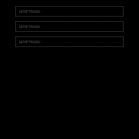
เอกสารแนบ :
eaเทพหลอก.jpg
เอกสารแนบ :
eaเทพหลอก1.jpg
เอกสารแนบ :
eaเทพหลอก2.jpg
ซึ่งเจ้าของโพสต์ได้นำ ea มาทดสอบเพื่อความแน่ใจในการรัน
ในระยะยาว แต่ผลกลับไม่เป็นดั่งที่เพจนั้นได้โฆษณาไป
จขพ เลยจะออกมาเตือนเหล่าเพื่อนๆเทรดเดอร์ด้วยกัน ว่าให้
ระวัง เพจนี้ ซึ่งแอดไม่แน่ใจว่าจะให้ข้อมูลเพจนี้ได้มากน้อยแค่
ไหน จะบอกเป็นสัญลักษณ์หรือตัวย่อแล้วกัน