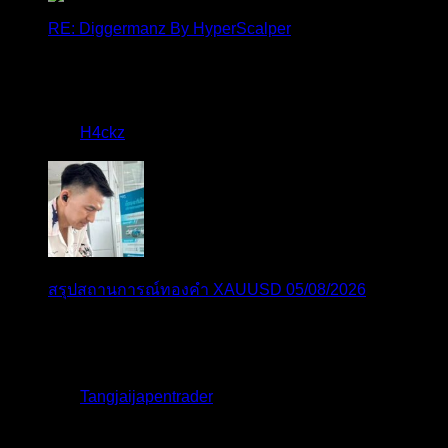
RE: Diggermanz By HyperScalper
ไมไ่ด้เข้ามาอัพเดทเช่นเคย ยังรันอยู่ ปล่อยระบบทำงาน
แบบล...
โดย
H4ckz
,
3 วัน ที่ผ่านมา
สรุปสถานการณ์ทองคำ XAUUSD 05/08/2026
ราคาทองคำ XAUUSD พุ่งทะยานอย่างรุนแรงเกือบ
3.80% ขึ้นไป...
โดย
Tangjaijapentrader
,
3 วัน ที่ผ่านมา