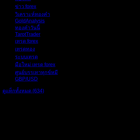
ข่าว forex
28
วิเคราะห์ทองคำ
27
GoldAnalysis
24
ทองคำวันนี้
23
TarotTrader
19
เทรด forex
17
เทรดทอง
17
ระบบเทรด
17
มือใหม่ เทรด forex
16
ศูนย์บรรเทาทุกข์หมี
16
GBP/USD
15
ดูแท็กทั้งหมด (634)
แบ่งปัน: