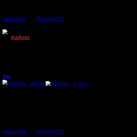
yapoom54
and
PleomXVSC
reacted
ตอบ
อ้างอิง
thaiforex
(@thaiforex)
มนุษย์ที่เท่ห์ที่สุดในบอร์ด เพราะมีคนเดียว
Admin
เข้าร่วม: 2 ปี ที่ผ่านมา
กระทู้: 1047
หัวข้อเริ่มต้น
03/09/2024 11:43 am
ส่วนใครอยากได้ข้อมูลจริงทักไปถามเจ้าตัวได้เลยครับ
yapoom54
and
PleomXVSC
reacted