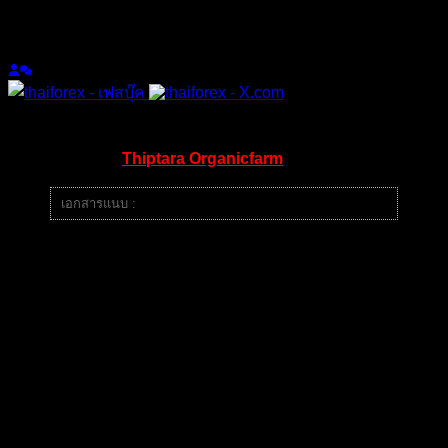
เข้าร่วม: 2 ปี ที่ผ่านมา
กระทู้: 1047
หัวข้อเริ่มต้น
03/09/2024 11:35 am
เตือนภัยจากคุณ
Thiptara Organicfarm
เอกสารแนบ :
image.png
มีใจความว่า ขอใช้พื้นที่นี้ "แจ้งเตือน" สมาชิกทั้งหลาย อย่าหลง
เชื่อพวก EA เทพ โฆษณาว่าเก่งอย่างนั้นเทพอย่างนี้ จนกว่าจะ
เอามาทดสอบให้ผ่านเสียก่อนครับ นี้คือ 1 ตัวอย่างของ EA เทพ
(ปลอมๆ) ที่โฆษณาอยู่ พอเอามาทดสอบ แค่ 5ปียังไม่ผ่านเลย
จาก 10000 ติดลบ -314 แบบนี้ถ้าจะเอามาใช้จริงคิดว่าจะเกิดไร
ขึ้นครับ ขอเตือนด้วยความหวังดี และ ขอบคุณเจ้าของเพจที่ให้
ช่องทางในการแจ้งเตือนครับ
มีรูปภาพประกอบดังนี้