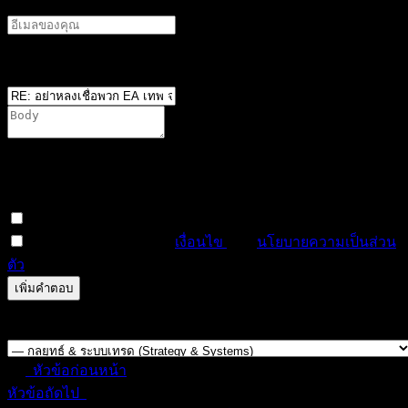
ตำแหน่ง
*
You are not allowed to attach files on this forum. It is
possible that you have not reached the minimum required
number of posts, or your user group does not have
permission to attach files in this forum.
สมัครสมาชิกหัวข้อนี้
ฉันได้อ่านและยอมรับ
เงื่อนไข
และ
นโยบายความเป็นส่วน
ตัว
ดูตัวอย่าง
แก้ไข
0
ครั้ง
บันทึกแล้ว
Forum Jump:
หัวข้อก่อนหน้า
หัวข้อถัดไป