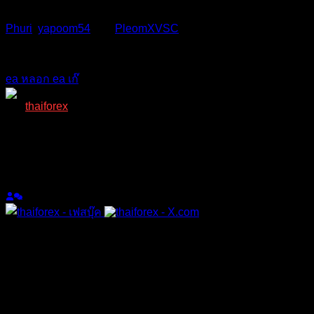
Phuri
,
yapoom54
and
PleomXVSC
reacted
อ้างอิง
แท็กหัวข้อ
ea หลอก
ea เก๊
thaiforex
(@thaiforex)
มนุษย์ที่เท่ห์ที่สุดในบอร์ด เพราะมีคนเดียว
Admin
เข้าร่วม: 2 ปี ที่ผ่านมา
กระทู้: 1047
หัวข้อเริ่มต้น
03/09/2024 11:36 am
ซึ่งข้อมูลของเพจนั้น มีรูปโปรไฟล์ เป็นเงินดอลล่า และทองคำอยู่
ในรูปนั้น ชื่อเพจเป็นชื่อภาษาไทย คนติดตามไม่เยอะ เหมือน
กำลังเริ่ม ใครเจอแล้วก็ระวังกันให้ดีๆนะครับ