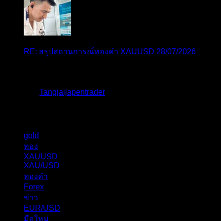
RE: สรุปสถานการณ์ทองคำ XAUUSD 28/07/2026
หยุดยาวนี้ไปเที่ยวไหนกันครับ
โดย
Tangjaijapentrader
,
2 สัปดาห์ ที่ผ่านมา
แท็กหัวข้อ
gold
325
ทอง
277
XAUUSD
238
XAU/USD
178
ทองคำ
101
Forex
62
ข่าว
56
EUR/USD
40
มือใหม่
31