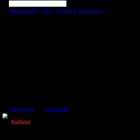
พูดคุยแบ่งปัน : แลก...
กลยุทธ์ & ระบบเทรด ...
อย่าหลงเชื่อ
พวก EA ...
การแจ้งเตือน
ลบทั้งหมด
อย่าหลงเชื่อพวก EA เทพ จาก
ประสบการณ์คุณ Thiptara
กลยุทธ์ & ระบบเทรด (Strategy & Systems)
โพสต์ล่าสุด
โดย
yapoom54
2 ปี ที่ผ่านมา
thaiforex
(@thaiforex)
มนุษย์ที่เท่ห์ที่สุดในบอร์ด เพราะมีคนเดียว
Admin