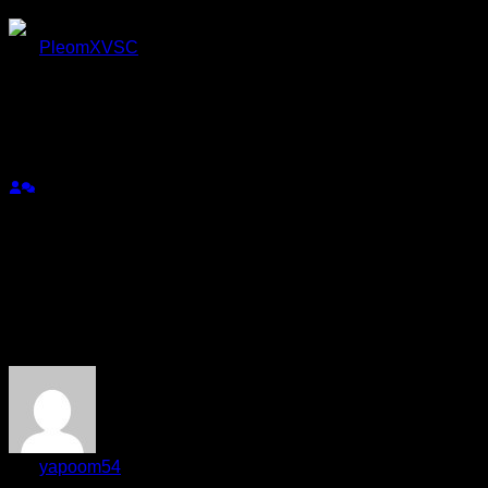
ตอบ
อ้างอิง
PleomXVSC
(@pleomxvsc)
สมาชิก
เข้าร่วม: 2 ปี ที่ผ่านมา
กระทู้: 421
03/09/2024 12:58 pm
มันก็จริงนะครับ เทสไม่ผ่านถ้าเจอตลาดจริงจะเป็นยังไง
ตอบ
อ้างอิง
yapoom54
(@yapoom54)