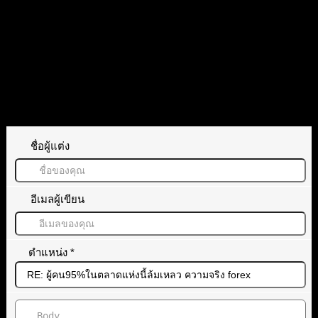
ตอบ
อ้างอิง
ทิ้งคำตอบไว้
ชื่อผู้แต่ง
อีเมลผู้เขียน
ตำแหน่ง
*