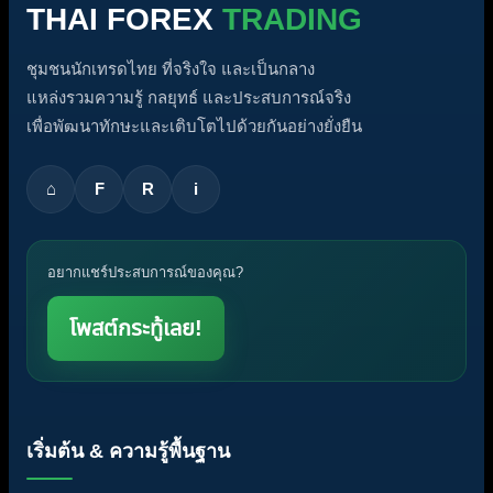
THAI FOREX
TRADING
ชุมชนนักเทรดไทย ที่จริงใจ และเป็นกลาง
แหล่งรวมความรู้ กลยุทธ์ และประสบการณ์จริง
เพื่อพัฒนาทักษะและเติบโตไปด้วยกันอย่างยั่งยืน
⌂
F
R
i
อยากแชร์ประสบการณ์ของคุณ?
โพสต์กระทู้เลย!
เริ่มต้น & ความรู้พื้นฐาน