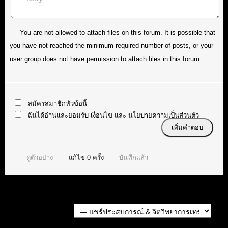
You are not allowed to attach files on this forum. It is possible that
you have not reached the minimum required number of posts, or your
user group does not have permission to attach files in this forum.
สมัครสมาชิกหัวข้อนี้
ฉันได้อ่านและยอมรับ
เงื่อนไข
และ
นโยบายความเป็นส่วนตัว
ดูตัวอย่าง
แก้ไข
0
ครั้ง
บันทึกแล้ว
Forum Jump: