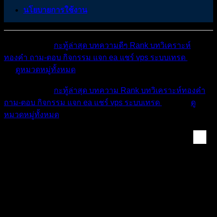
นโยบายการใช้งาน
หมวดหมู่ต่างๆ
กะทู้ล่าสุด
บทความดีๆ
Rank
บทวิเคราะห์
ทองคำ
ถาม-ตอบ
กิจกรรม
แจก ea
แชร์ vps
ระบบเทรด
เตือน
ภัย
ดูหมวดหมู่ทั้งหมด
หมวดหมู่ต่างๆ
กะทู้ล่าสุด
บทความ
Rank
บทวิเคราะห์ทองคำ
ถาม-ตอบ
กิจกรรม
แจก ea
แชร์ vps
ระบบเทรด
เตือนภัย
ดู
หมวดหมู่ทั้งหมด
แชร์ประสบการณ์ & จิ...
[ปักหมุด]
ผู้คน95%ในตลาดแห่งนี้ล้มเหลว ความ
จริง forex