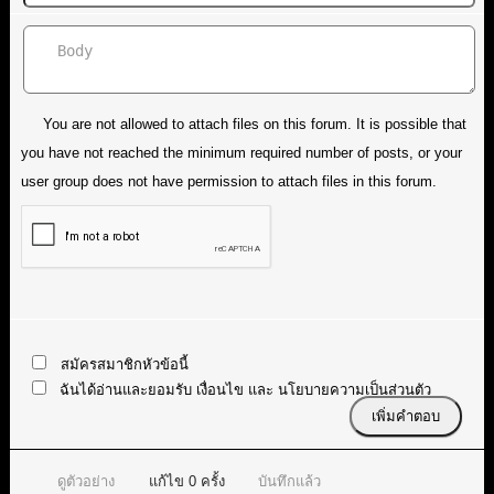
You are not allowed to attach files on this forum. It is possible that
you have not reached the minimum required number of posts, or your
user group does not have permission to attach files in this forum.
สมัครสมาชิกหัวข้อนี้
ฉันได้อ่านและยอมรับ
เงื่อนไข
และ
นโยบายความเป็นส่วนตัว
ดูตัวอย่าง
แก้ไข
0
ครั้ง
บันทึกแล้ว