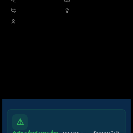
11.2 K
กระทู้
1,654
ออนไลน์
4,528
สมาชิก
สมาชิกใหม่ล่าสุดของเรา:
noorshannon
โพสต์ล่าสุด:
Diggermanz By HyperScalper
ไอคอนฟอรัม:
ฟอรัมไม่มีโพสต์ที่ยังไม่ได้อ่าน
ฟอรัมมีโพสต์ที่ยังไม่ได้อ่าน
ไอคอนหัวข้อ:
ไม่ตอบกลับ
ตอบแล้ว
ใช้งานอยู่
มาแรง
ปักหมุด
ไม่ได้รับการอนุมัติ
ได้คำตอบแล้ว
ส่วนตัว
ปิด
⚠