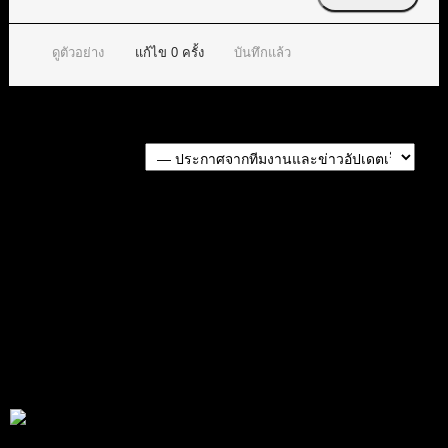
ดูตัวอย่าง
แก้ไข
0
ครั้ง
บันทึกแล้ว
Forum Jump:
หัวข้อก่อนหน้า
หัวข้อถัดไป
สมัครเป็นสมาชิกกับเราที่นี่
กระทู้ล่าสุด
สรุปสถานการณ์ทองคำ XAUUSD 05/08/2026
โดย
Tangjaijapentrader
2 วัน ที่ผ่านมา