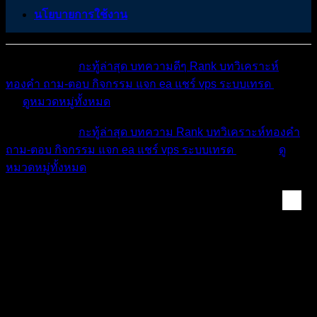
นโยบายการใช้งาน
หมวดหมู่ต่างๆ
กะทู้ล่าสุด
บทความดีๆ
Rank
บทวิเคราะห์
ทองคำ
ถาม-ตอบ
กิจกรรม
แจก ea
แชร์ vps
ระบบเทรด
เตือน
ภัย
ดูหมวดหมู่ทั้งหมด
หมวดหมู่ต่างๆ
กะทู้ล่าสุด
บทความ
Rank
บทวิเคราะห์ทองคำ
ถาม-ตอบ
กิจกรรม
แจก ea
แชร์ vps
ระบบเทรด
เตือนภัย
ดู
หมวดหมู่ทั้งหมด
ประกาศจากทีมงานและข...
[ปักหมุด]
แจ้งเปลี่ยนวิธีการสมัครเว็บบอร์ดแบบ
ใหม่