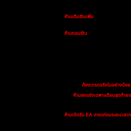
ขั้นต่ำ 1,000 บาท
หรือประมาณ
30 US
ห้ามเติมเงินเพิ่ม
ระหว่างการแข่งขัน
(หากเติมจะตัดสิทธิ์การรับรางวัล แต่
ห้ามถอนเงิน
ในช่วงการแข่งขัน
(หากถอนจะถูกตัดสิทธิ์เช่นกัน แต่ยังเท
📆 ระยะเวลาแข่งขัน
เริ่ม:
1 มกราคม 2026 เวลา 00:00 น.
สิ้นสุด:
31 มีนาคม 2026 เวลา 23:59 
ต้องเทรดจริงในอย่างน้อย 
ผู้เข้าร่วม
ห้ามลงแข่งเฉพาะเดือนสุดท้ายเท่
หากไม่มีการเทรดตามเงื่อนไข ถือว
ห้ามเปิดรัน EA เทรดก่อนระยะเวลาก
📊 การวัดผล