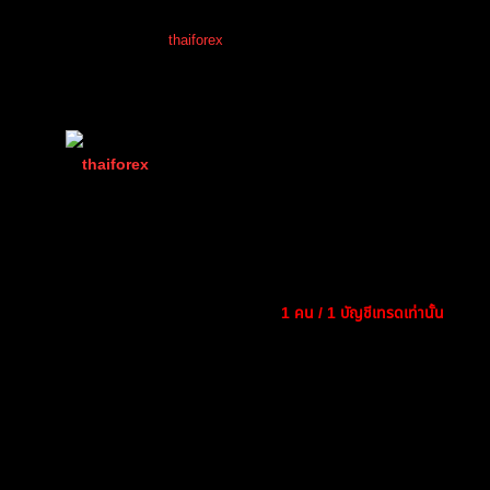
กิจกรรมเว็บบอร์ด FOREX
โพสต์ล่าสุด
โดย
thaiforex
4 เดือน ที่ผ่านมา
thaiforex
📝 กติกาการรับสมัครการแข่
(@thaiforex)
มนุษย์ที่เท่ห์ที่สุดในบอร์ด
🔹 คุณสมบัติผู้สมัคร
เพราะมีคนเดียว
เป็นสมาชิกของเว็บบอร์ดเพื่อรับแต้มร
Admin
มีบัญชีเทรดจริงกับโบรกเกอร์ใดก็ได้
เข้าร่วม: 2 ปี ที่ผ่านมา
จำกัด
1 คน / 1 บัญชีเทรดเท่านั้น
(ห้าม
กระทู้: 1047
📅 ช่วงเวลารับสมัคร
เปิดรับสมัคร:
1 ธันวาคม 2025
ปิดรับสมัคร:
31 มกราคม 2026
เวลา 