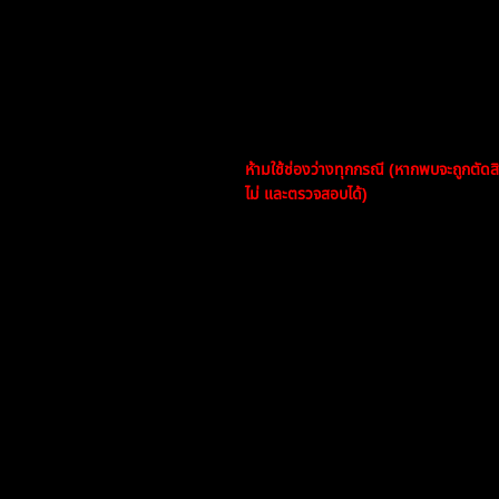
วัดจาก
% กำไรสุทธิ
เทียบกับทุนเริ่มต้น
❌ ข้อห้ามสำคัญ
หากพบการโกงหรือละเมิดกติกา จะถูก
ห้าม
เติม/ถอน
ในช่วงการแข่งขัน เพื่
ห้ามใช้ช่องว่างทุกกรณี (หากพบจะถูกตัดสิ
ไม่ และตรวจสอบได้)
🏆 การประกาศผล & รางวัล
📣 การประกาศผล
ประกาศภายใน
3 วันหลังจบการแข่งขัน
ผู้ชนะต้อง
ยืนยันตัวตน
และ
ข้อมูลบัญช
🎁 รางวัล