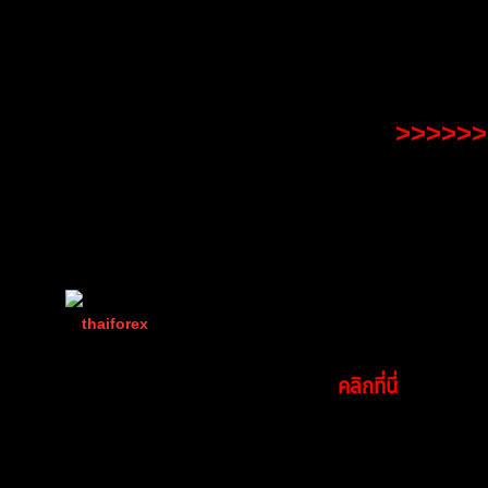
อันดับ 1
เงินสด
15,000 บาท
+ Badge 
ผู้เข้าร่วมทุกคน:
ได้รับแต้ม Rank
100 
>>>>>>>
TibitoBlink
and
T.
reacted
thaiforex
นักเทรด EA ที่ลงแข่งแล้ว ให้ติดตั้งตัว ea เ
(@thaiforex)
นักแข่งคนไหนเทรดผ่านคอม ให้ทำการติด
มนุษย์ที่เท่ห์ที่สุดในบอร์ด
คลิกที่นี่
ตอนการติดตั้ง
เพราะมีคนเดียว
Admin
เข้าร่วม: 2 ปี ที่ผ่านมา