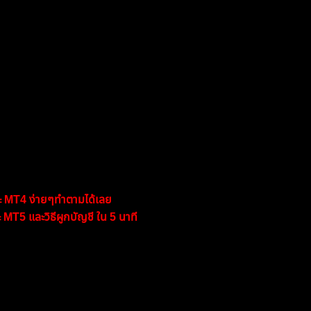
ต์
รณะ
มาพร้อมแบบฟอร์ม
ดมินเพื่อฝากแนบได้)
ะ MT4 ง่ายๆทำตามได้เลย
MT5 และวิธีผูกบัญชี ใน 5 นาที
ตั้ง EA เก็บผลลัพธ์ balance / equity แบบเรียลไทม์ วิธีและขั้น