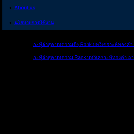
About us
นโยบายการใช้งาน
หมวดหมู่ต่างๆ
กะทู้ล่าสุด
บทความดีๆ
Rank
บทวิเคราะห์ทองคำ
หมวดหมู่ต่างๆ
กะทู้ล่าสุด
บทความ
Rank
บทวิเคราะห์ทองคำ
ถา
โพสต์ล่าสุด
มีอะไรใหม่บ้าง
ดูผลการแข่ง
ถาม-ตอ
Cafe & พูดคุย
กิจกรรมเว็บบอร์ด fo...
แข่งเทรด EA Forex ค...
แข่งเทรด EA Forex ครั้งที่ 4 สมัครฟรี เริ่มแข่งขัน
น.