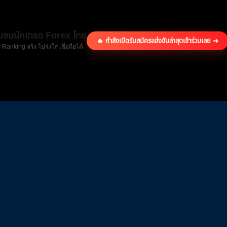
ุมชนนักเทรด Forex ไทย
🔥 กำลังเปิดรับสมัครแข่งขันล่าสุด
เข้าร่วมเลย ➜
 Ranking จริง โปร่งใส เชื่อถือได้