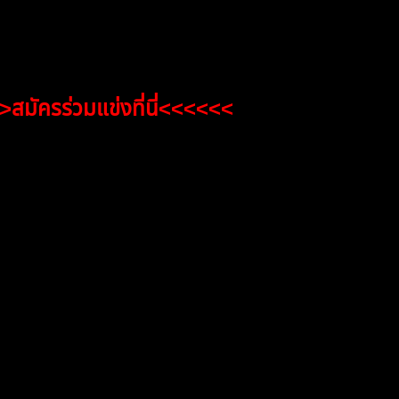
แชมป์ + แต้ม Rank
1,000 แต้ม
แต้ม
หลังจบการแข่งขัน
สมัครร่วมแข่งที่นี่<<<<<<
อ้างอิง
06/01/2026 11:06 am
หัวข้อเริ่มต้น
ก้บข้อมูลแบบเรียลไทม์ที่ นี่นะครับ
ตั้ง EA เก็บผลลัพธ์ balance / equity แบบเรียลไทม์ วิธีและขั้น