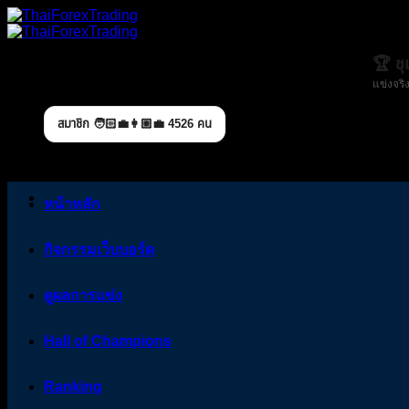
Skip
to
content
🏆 ช
แข่งจริง
สมาชิก 🧑🏻‍💼👩🏼‍💼 4526 คน
หน้าหลัก
กิจกรรมเว็บบอร์ด
ดูผลการแข่ง
Hall of Champions
Ranking