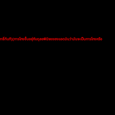
ตัดสิทธิ์ทันที
อให้พอร์ตตรงกับข้อมูลใน myfxbook
ทธิ์ทันที)(การโกงขึ้นอยุ่กับดุลยพินิจขของแอดมินว่ามันจะเป็นการโกงหรือ
ีเทรด
ก่อนรับรางวัล