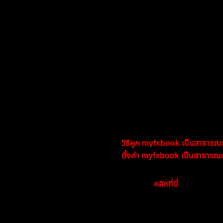
🖊 วิธีการสมัคร
ลงทะเบียนผ่านแบบฟอร์มที่หน้าเว็บไซ
กรอกข้อมูลให้ครบถ้วน
ชื่อ-นามสกุล
อีเมล
หมายเลขบัญชีเทรด
เซิฟโบรกเกอร์ที่ใช้
แนบลิงก์
myfxbook
เปิดเป็นสาธา
(หากยังไม่พร้อมแนบ สามารถติดต่อแอ
วิธีผูก myfxbook เป็นสาธารณ
3.1
ตั้งค่า myfxbook เป็นสาธารณะ 
3.2
นักแข่งคนไหนเทรดผ่านคอม ให้ทำการติด
คลิกที่นี่
ตอนการติดตั้ง
💸 ค่าสมัคร