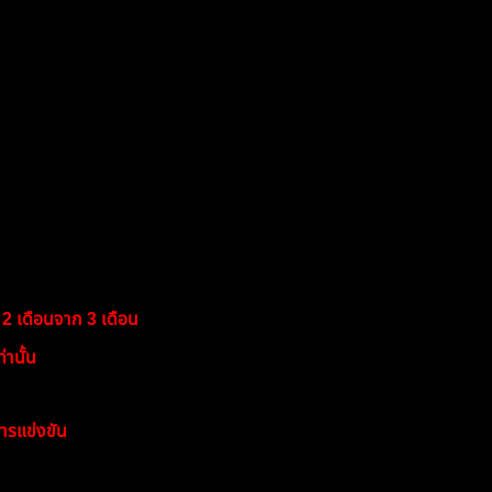
D
ยังสามารถเทรดต่อได้)
รดต่อได้)
น.
2 เดือนจาก 3 เดือน
านั้น
่าสละสิทธิ์รับรางวัล
ารแข่งขัน