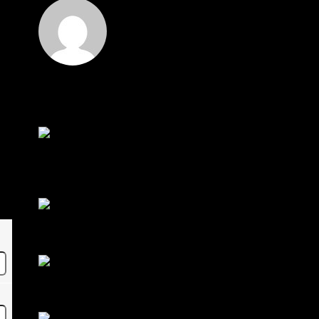
Hi
Hi, I've just registered here, I'm so glad to join the
...
โดย
jmpep
,
3 วัน ที่ผ่านมา
สรุปสถานการณ์ทองคำ XAUUSD 30/07/2026
ราคาทองคำ XAUUSD พุ่งขึ้นแรงกว่า 0.92% กลับขึ้น
มาทะลุระ...
โดย
Tangjaijapentrader
,
1 สัปดาห์ ที่ผ่านมา
RE: สรุปสถานการณ์ทองคำ XAUUSD 28/07/2026
@tangjaijapentrader : ดูซีรี่ย์อยู่บ้านชิลๆค่ะ
โดย
TibitoBlink
,
1 สัปดาห์ ที่ผ่านมา
RE: สรุปสถานการณ์ทองคำ XAUUSD 28/07/2026
หยุดยาวนี้ไปเที่ยวไหนกันครับ
โดย
Tangjaijapentrader
,
1 สัปดาห์ ที่ผ่านมา