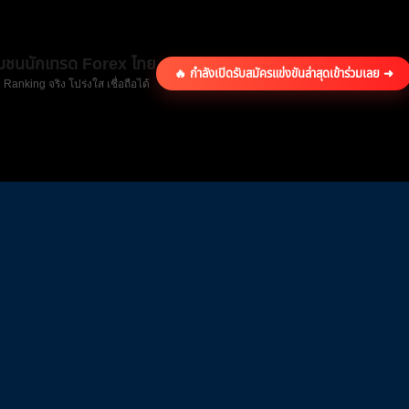
ุมชนนักเทรด Forex ไทย
🔥 กำลังเปิดรับสมัครแข่งขันล่าสุด
เข้าร่วมเลย ➜
 Ranking จริง โปร่งใส เชื่อถือได้