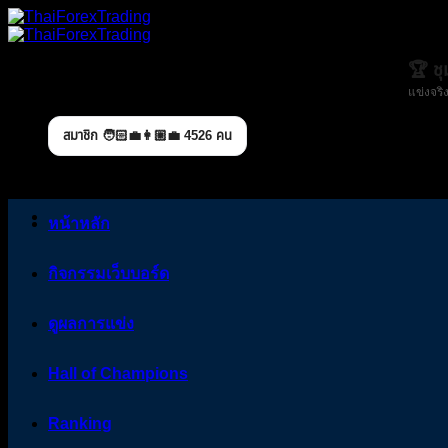
Skip
to
content
🏆 ช
แข่งจริง
สมาชิก 🧑🏻‍💼👩🏼‍💼 4526 คน
หน้าหลัก
กิจกรรมเว็บบอร์ด
ดูผลการแข่ง
Hall of Champions
Ranking