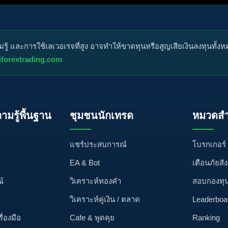
ู้ และการใช้เลเวอเรจที่สูง อาจทำให้ขาดทุนหรือสูญเสียเงินลงทุนทั้ง
iforextrading.com
วามรู้พื้นฐาน
ชุมชนนักเทรด
หมวดสำ
แชร์ประสบการณ์
โบรกเกอร์
EA & Bot
เตือนภัยสั
์
วิเคราะห์ทองคำ
สอบกองทุ
วิเคราะห์คู่เงิน / ตลาด
Leaderboa
รื่องมือ
Cafe & พูดคุย
Ranking