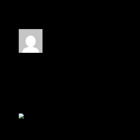
โพสต์ล่าสุด
โดย
Raphiphong Rawiphanit
1 ปี ที่ผ่านมา
ขอสอบถามหน่อยครับว่าระหว่าง MT4 กับ 
Top
(@Top)
เข้าร่วม: 1 ปี ที่ผ่านมา
กระทู้: 1
แนะนำเป็น MT5 ครับสำหรับผู้ที่พึ่งเริ่มจา
Somchai Witthaya
(@somchai-witthaya)