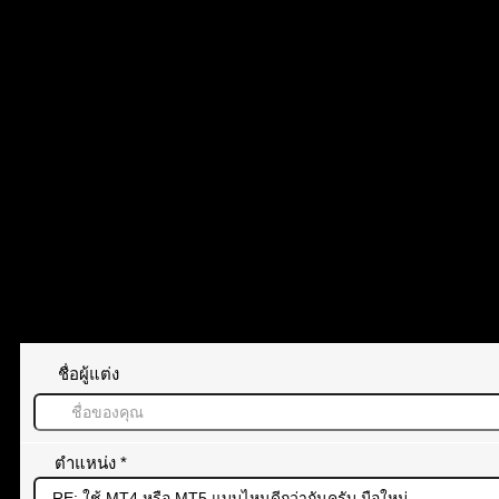
Raphiphong
MT5 ดีกว่าแทบทุกอย่างครับ
Rawiphanit
(@raphiphongrawiphanit)
สมาชิก
เข้าร่วม: 1 ปี ที่ผ่านมา
กระทู้: 114
ทิ้งคำตอบไว้
ชื่อผู้แต่ง
ตำแหน่ง
*