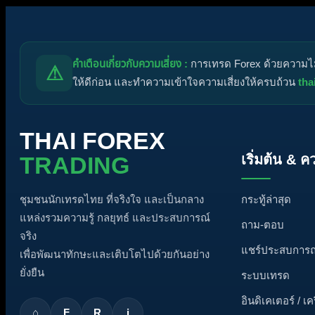
คำเตือนเกี่ยวกับความเสี่ยง :
การเทรด Forex ด้วยความไม่ร
⚠
ให้ดีก่อน และทำความเข้าใจความเสี่ยงให้ครบถ้วน
tha
THAI FOREX
เริ่มต้น & ค
TRADING
กระทู้ล่าสุด
ชุมชนนักเทรดไทย ที่จริงใจ และเป็นกลาง
แหล่งรวมความรู้ กลยุทธ์ และประสบการณ์
ถาม-ตอบ
จริง
แชร์ประสบการณ
เพื่อพัฒนาทักษะและเติบโตไปด้วยกันอย่าง
ยั่งยืน
ระบบเทรด
อินดิเคเตอร์ / เค
⌂
F
R
i