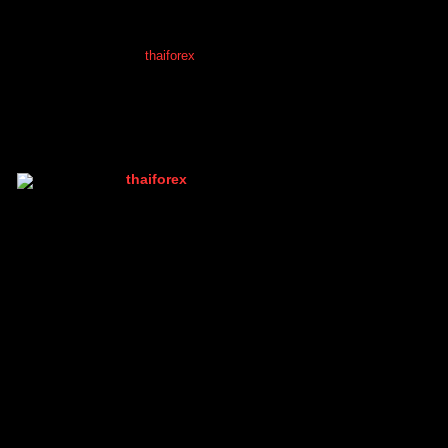
FOREX & CRYPTO MARKET | ข่าว วิเคราะห์ คู่เงินทั่วโลก
โพสต์ล่าสุด
โดย
thaiforex
2 ปี ที่ผ่านมา
thaiforex
(@thaiforex)
มนุษย์ที่เท่ห์ที่สุดในบอร์ด เพราะมีคนเดียว
Admin
เข้าร่วม: 2 ปี ที่ผ่านมา
กระทู้: 1047
20/04/2024 2:12 pm
หัวข้อเริ่มต้น
GBP/USD ลดลง 0.48% เป็น 1.2376 โดยได้รับอิทธิพล
จากความเสี่ยงทางภูมิรัฐศาสตร์ที่เพิ่มขึ้นและแถลงการณ์
จากธนาคารกลางรายใหญ่