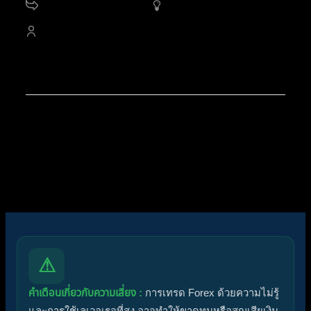
11.2 K
กระทู้
1,416
ออนไลน์
4,527
สมาชิก
สมาชิกใหม่ล่าสุดของเรา:
apex trading console
โพสต์ล่าสุด:
Diggermanz By HyperScalper
ไอคอนฟอรัม:
ฟอรัมไม่มีโพสต์ที่ยังไม่ได้อ่าน
ฟอรัมมีโพสต์ที่ยังไม่ได้อ่าน
ไอคอนหัวข้อ:
ไม่ตอบกลับ
ตอบแล้ว
ใช้งานอยู่
มาแรง
ปักหมุด
ไม่ได้รับการอนุมัติ
ได้คำตอบแล้ว
ส่วนตัว
ปิด
⚠
คำเตือนเกี่ยวกับความเสี่ยง :
การเทรด Forex ด้วยความไม่รู้
และการใช้เลเวอเรจที่สูง อาจทำให้ขาดทุนหรือสูญเสียเงิน