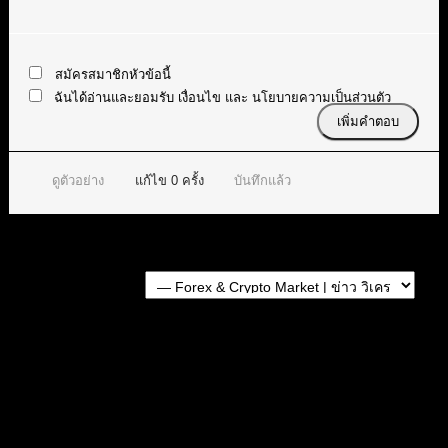
สมัครสมาชิกหัวข้อนี้
ฉันได้อ่านและยอมรับ
เงื่อนไข
และ
นโยบายความเป็นส่วนตัว
ดูตัวอย่าง
แก้ไข
0
ครั้ง
บันทึกแล้ว
Forum Jump:
หัวข้อก่อนหน้า
หัวข้อถัดไป
หัวข้อที่เกี่ยวข้อง
ข่าวประจำวัน | 17 ก.พ. 2026 (อังคาร) | โฟกัสทองคำ
(XAUUSD)