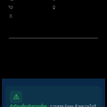
11.2 K
กระทู้
1,515
ออนไลน์
4,528
สมาชิก
สมาชิกใหม่ล่าสุดของเรา:
noorshannon
โพสต์ล่าสุด:
Diggermanz By HyperScalper
ไอคอนฟอรัม:
ฟอรัมไม่มีโพสต์ที่ยังไม่ได้อ่าน
ฟอรัมมีโพสต์ที่ยังไม่ได้อ่าน
ไอคอนหัวข้อ:
ไม่ตอบกลับ
ตอบแล้ว
ใช้งานอยู่
มาแรง
ปักหมุด
ไม่ได้รับการอนุมัติ
ได้คำตอบแล้ว
ส่วนตัว
ปิด
⚠
คำเตือนเกี่ยวกับความเสี่ยง :
การเทรด Forex ด้วยความไม่รู้