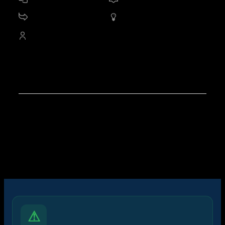
11.2 K
กระทู้
1,549
ออนไลน์
4,528
สมาชิก
สมาชิกใหม่ล่าสุดของเรา:
noorshannon
โพสต์ล่าสุด:
สรุปสถานการณ์ทองคำ XAUUSD
07/08/2026
ไอคอนฟอรัม:
ฟอรัมไม่มีโพสต์ที่ยังไม่ได้อ่าน
ฟอรัมมีโพสต์ที่ยังไม่ได้อ่าน
ไอคอนหัวข้อ:
ไม่ตอบกลับ
ตอบแล้ว
ใช้งานอยู่
มาแรง
ปักหมุด
ไม่ได้รับการอนุมัติ
ได้คำตอบแล้ว
ส่วนตัว
ปิด
⚠