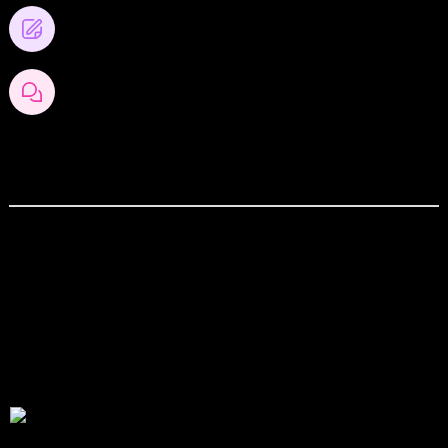
0
โพสต์บล็อก
0
ความคิดเห็นของบล็อก
สังคมออนไลน์
สมัครเป็นสมาชิกกับเราที่นี่
กระทู้ล่าสุด
สรุปสถานการณ์ทองคำ XAUUSD 07/08/2026
โดย
Tangjaijapentrader
15 ชั่วโมง ที่ผ่านมา