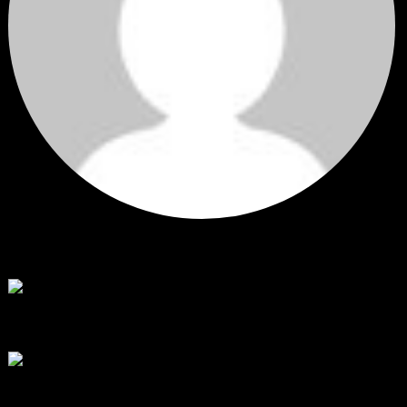
Hi
Hi, I've just registered here, I'm so glad to join the ...
โดย
jmpep
,
2 วัน ที่ผ่านมา
สรุปสถานการณ์ทองคำ XAUUSD 30/07/2026
ราคาทองคำ XAUUSD พุ่งขึ้นแรงกว่า 0.92% กลับขึ้นมาทะลุระ...
โดย
Tangjaijapentrader
,
6 วัน ที่ผ่านมา
RE: สรุปสถานการณ์ทองคำ XAUUSD 28/07/2026
@tangjaijapentrader : ดูซีรี่ย์อยู่บ้านชิลๆค่ะ