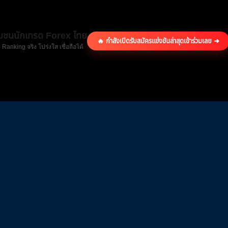
ุมชนนักเทรด Forex ไทย
🔥 กำลังเปิดรับสมัครแข่งขันล่าสุด
เข้าร่วมเลย ➜
 Ranking จริง โปร่งใส เชื่อถือได้