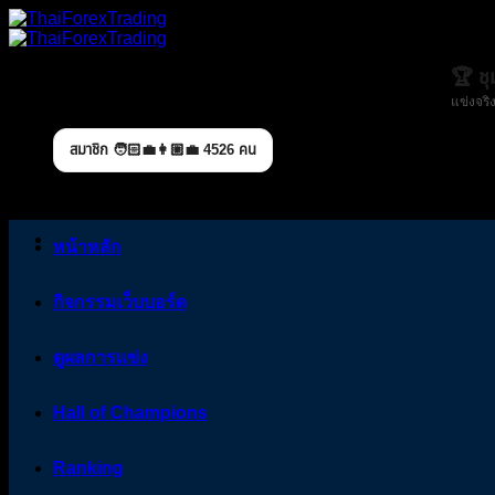
Skip
to
content
🏆 ช
แข่งจริง
สมาชิก 🧑🏻‍💼👩🏼‍💼 4526 คน
หน้าหลัก
กิจกรรมเว็บบอร์ด
ดูผลการแข่ง
Hall of Champions
Ranking