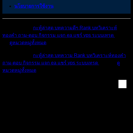
นโยบายการใช้งาน
หมวดหมู่ต่างๆ
กะทู้ล่าสุด
บทความดีๆ
Rank
บทวิเคราะห์
ทองคำ
ถาม-ตอบ
กิจกรรม
แจก ea
แชร์ vps
ระบบเทรด
เตือน
ภัย
ดูหมวดหมู่ทั้งหมด
หมวดหมู่ต่างๆ
กะทู้ล่าสุด
บทความ
Rank
บทวิเคราะห์ทองคำ
ถาม-ตอบ
กิจกรรม
แจก ea
แชร์ vps
ระบบเทรด
เตือนภัย
ดู
หมวดหมู่ทั้งหมด
ห้องทองคำ (XAUUSD) ...
สรุปสถานการณ์ทองคำ XAUUSD 26/03/2026