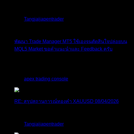
3.80% ขึ้นไป...
โดย
Tangjaijapentrader
,
5 วัน ที่ผ่านมา
พัฒนา Trade Manager MT5 ใช้เองจนตัดสินใจปล่อยบน
MQL5 Market ขอคำแนะนำและ Feedback ครับ
สวัสดีครับทุกคน ช่วงหลายเดือนที่ผ่านมา ผมพัฒนา
Trade ...
โดย
apex trading console
,
5 วัน ที่ผ่านมา
RE: สรุปสถานการณ์ทองคำ XAUUSD 08/04/2026
thank you 😀
โดย
Tangjaijapentrader
,
6 วัน ที่ผ่านมา