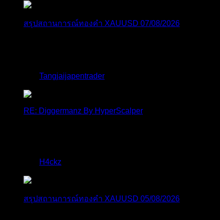
สรุปสถานการณ์ทองคำ XAUUSD 07/08/2026
ราคาทองคำ XAUUSD พุ่งขึ้นอย่างก้าวกระโดดกว่า
2.30% ในวั...
โดย
Tangjaijapentrader
,
2 วัน ที่ผ่านมา
RE: Diggermanz By HyperScalper
ไมไ่ด้เข้ามาอัพเดทเช่นเคย ยังรันอยู่ ปล่อยระบบทำงาน
แบบล...
โดย
H4ckz
,
4 วัน ที่ผ่านมา
สรุปสถานการณ์ทองคำ XAUUSD 05/08/2026
ราคาทองคำ XAUUSD พุ่งทะยานอย่างรุนแรงเกือบ