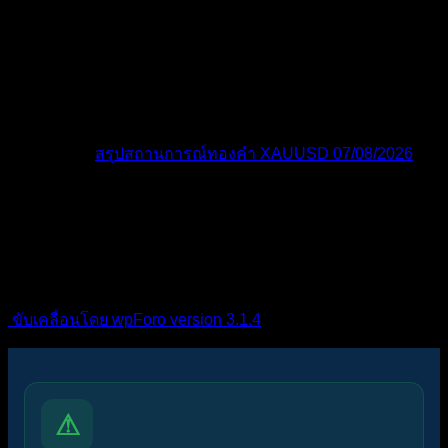
โพสต์ล่าสุด:
สรุปสถานการณ์ทองคำ XAUUSD 07/08/2026
ไอคอนฟอรัม:
ฟอรัมไม่มีโพสต์ที่ยังไม่ได้อ่าน
ฟอรัมมี
โพสต์ที่ยังไม่ได้อ่าน
ไอคอนหัวข้อ:
ไม่ตอบกลับ
ตอบแล้ว
ใช้งานอยู่
มา
แรง
ปักหมุด
ไม่ได้รับการอนุมัติ
ได้คำตอบแล้ว
ส่วนตัว
ปิด
ขับเคลื่อนโดย wpForo version 3.1.4
⚠