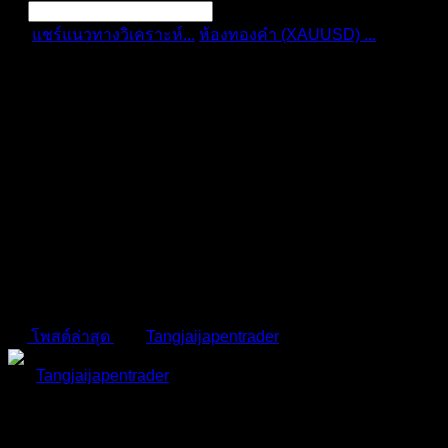
แชร์แนวทางวิเคราะห์...
ห้องทองคำ (XAUUSD) ...
สรุป
สถานการณ์ทองคำ ...
การแจ้งเตือน
ลบทั้งหมด
สรุปสถานการณ์ทองคำ
XAUUSD 25/03/2026
ห้องทองคำ (XAUUSD) | ข่าว วิเคราะห์ แผนเทรดทอง
โพสต์ล่าสุด
โดย
Tangjaijapentrader
5 เดือน ที่ผ่านมา
Tangjaijapentrader
(@tangjaijapentrader)
ชีวิตทุกย่างก้าว เรากำหนดมัน