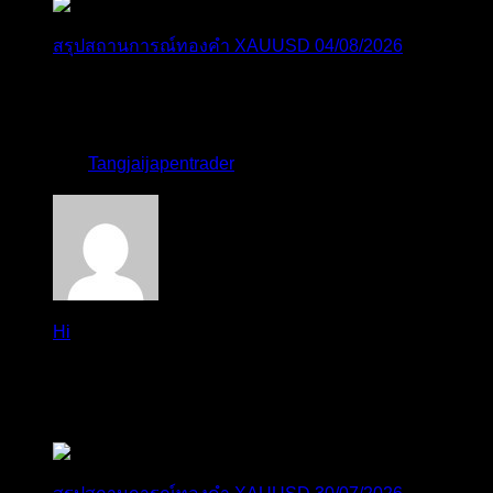
สรุปสถานการณ์ทองคำ XAUUSD 04/08/2026
ราคาทองคำ XAUUSD ปรับตัวขึ้นราว 0.75% ในวัน
อังคาร โดยพุ...
โดย
Tangjaijapentrader
,
6 วัน ที่ผ่านมา
Hi
Hi, I've just registered here, I'm so glad to join the ...
โดย
jmpep
,
6 วัน ที่ผ่านมา