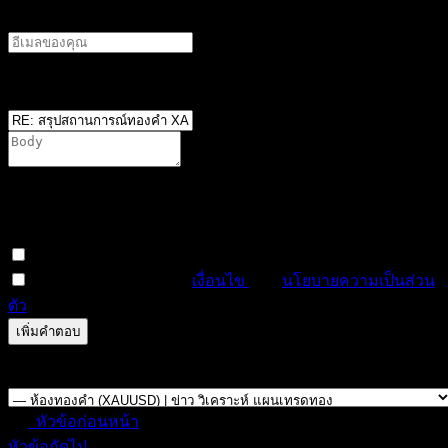
อีเมลผู้เขียน
ตำแหน่ง
*
You are not allowed to attach files on this forum. It is
possible that you have not reached the minimum required
number of posts, or your user group does not have
permission to attach files in this forum.
สมัครสมาชิกหัวข้อนี้
ฉันได้อ่านและยอมรับ
เงื่อนไข
และ
นโยบายความเป็นส่วน
ตัว
ดูตัวอย่าง
แก้ไข
0
ครั้ง
บันทึกแล้ว
Forum Jump:
หัวข้อก่อนหน้า
หัวข้อถัดไป