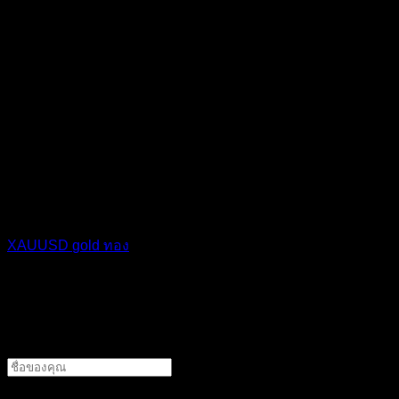
ซื้อขายโดยตรง ก่อนจะตัดสินใจวางเงินควรประเมินความเสี่ยง
ที่ตัวเองรับได้ให้ดี วางแผนจุดตัดขาดทุน SLทุกครั้ง และคอย
ติดตามข่าวสารการเมืองระหว่างประเทศอย่างใกล้ชิด เพราะ
ข่าวเพียงข่าวเดียวอาจทำให้กราฟเปลี่ยนทิศทางได้ทันทีครับ
อ้างอิง
แท็กหัวข้อ
XAUUSD
gold
ทอง
ทิ้งคำตอบไว้
ชื่อผู้แต่ง