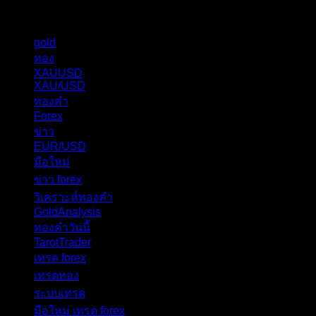
แท็กหัวข้อ
gold
325
ทอง
277
XAUUSD
238
XAU/USD
178
ทองคำ
101
Forex
62
ข่าว
56
EUR/USD
40
มือใหม่
31
ข่าว forex
28
วิเคราะห์ทองคำ
27
GoldAnalysis
24
ทองคำวันนี้
23
TarotTrader
19
เทรด forex
17
เทรดทอง
17
ระบบเทรด
17
มือใหม่ เทรด forex
16