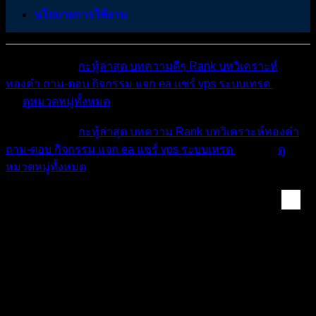
นโยบายการใช้งาน
หมวดหมู่ต่างๆ
กะทู้ล่าสุด
บทความดีๆ
Rank
บทวิเคราะห์
ทองคำ
ถาม-ตอบ
กิจกรรม
แจก ea
แชร์ vps
ระบบเทรด
เตือน
ภัย
ดูหมวดหมู่ทั้งหมด
หมวดหมู่ต่างๆ
กะทู้ล่าสุด
บทความ
Rank
บทวิเคราะห์ทองคำ
ถาม-ตอบ
กิจกรรม
แจก ea
แชร์ vps
ระบบเทรด
เตือนภัย
ดู
หมวดหมู่ทั้งหมด
ห้องทองคำ (XAUUSD) ...
สรุปสถานการณ์ทองคำ XAUUSD 07/04/2026