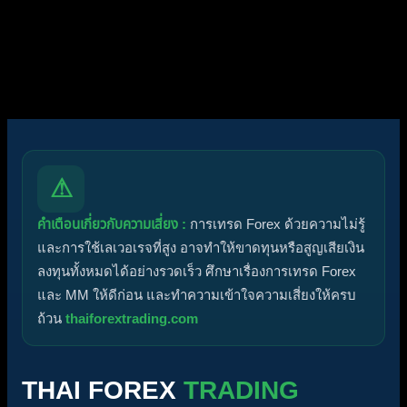
ฟอรัมมีโพสต์ที่ยังไม่ได้อ่าน
ไอคอนหัวข้อ:
ไม่ตอบกลับ
ตอบแล้ว
ใช้งานอยู่
มาแรง
ปักหมุด
ไม่ได้รับการอนุมัติ
ได้คำตอบแล้ว
ส่วนตัว
ปิด
⚠
คำเตือนเกี่ยวกับความเสี่ยง :
การเทรด Forex ด้วยความไม่รู้
และการใช้เลเวอเรจที่สูง อาจทำให้ขาดทุนหรือสูญเสียเงิน
ลงทุนทั้งหมดได้อย่างรวดเร็ว ศึกษาเรื่องการเทรด Forex
และ MM ให้ดีก่อน และทำความเข้าใจความเสี่ยงให้ครบ
ถ้วน
thaiforextrading.com
THAI FOREX
TRADING