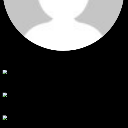
Hi
Hi, I've just registered here, I'm so glad to join the ...
โดย
jmpep
,
5 วัน ที่ผ่านมา
สรุปสถานการณ์ทองคำ XAUUSD 30/07/2026
ราคาทองคำ XAUUSD พุ่งขึ้นแรงกว่า 0.92% กลับขึ้นมาทะลุระ...
โดย
Tangjaijapentrader
,
1 สัปดาห์ ที่ผ่านมา
RE: สรุปสถานการณ์ทองคำ XAUUSD 28/07/2026
@tangjaijapentrader : ดูซีรี่ย์อยู่บ้านชิลๆค่ะ
โดย
TibitoBlink
,
2 สัปดาห์ ที่ผ่านมา
RE: สรุปสถานการณ์ทองคำ XAUUSD 28/07/2026