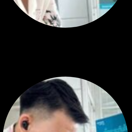
สรุปสถานการณ์ทองคำ XAUUSD 05/08/2026
ราคาทองคำ XAUUSD พุ่งทะยานอย่างรุนแรงเกือบ 3.80% ขึ้นไป...
โดย
Tangjaijapentrader
,
1 วัน ที่ผ่านมา
พัฒนา Trade Manager MT5 ใช้เองจนตัดสินใจปล่อยบน MQL5 Market
ขอคำแนะนำและ Feedback ครับ
สวัสดีครับทุกคน ช่วงหลายเดือนที่ผ่านมา ผมพัฒนา Trade ...
โดย
apex trading console
,
2 วัน ที่ผ่านมา