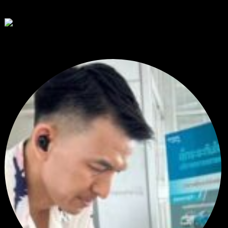
ตอบล่าสุด
RE: Diggermanz By HyperScalper
ไมไ่ด้เข้ามาอัพเดทเช่นเคย ยังรันอยู่ ปล่อยระบบทำงานแบบล...
โดย
H4ckz
,
24 ชั่วโมง ที่ผ่านมา