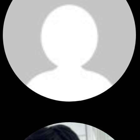
Hi
Hi, I've just registered here, I'm so glad to join the ...
โดย
jmpep
,
3 วัน ที่ผ่านมา