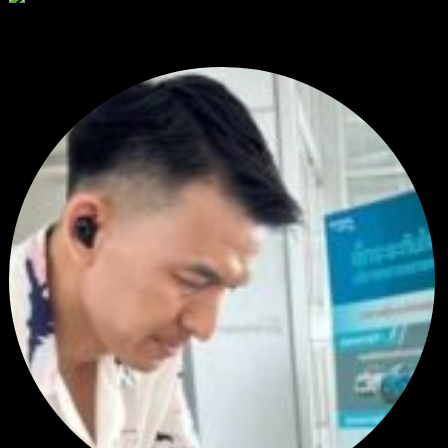
RE: สรุปสถานการณ์ทองคำ XAUUSD 28/07/2026
@tangjaijapentrader : ดูซีรี่ย์อยู่บ้านชิลๆค่ะ
โดย
TibitoBlink
,
1 สัปดาห์ ที่ผ่านมา