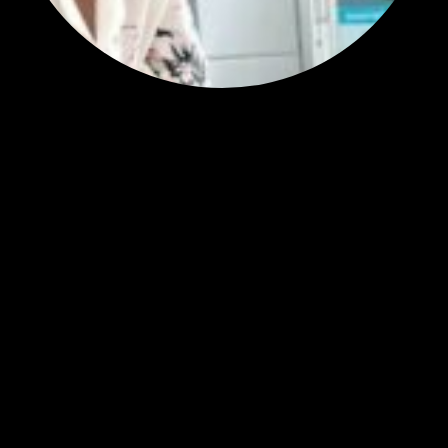
สรุปสถานการณ์ทองคำ XAUUSD 28/07/2026
ราคาทองคำ ปรับตัวขึ้นราว 0.58% โดยเคลื่อนไหวเข้าใกล้ระด...
โดย
Tangjaijapentrader
,
1 สัปดาห์ ที่ผ่านมา
แท็กหัวข้อ
gold
324
ทอง
276
XAUUSD
237
XAU/USD
178
ทองคำ
101
Forex
62
ข่าว
56
EUR/USD
40
มือใหม่
31
ข่าว forex
28
วิเคราะห์ทองคำ
27
GoldAnalysis
24
ทองคำวันนี้
23