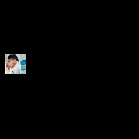
ห้องทองคำ (XAUUSD) | ข่าว วิเคราะห์ แผนเทรดทอง
โพสต์ล่าสุด
โดย
Tangjaijapentrader
4 เดือน ที่ผ่านมา
Tangjaijapentrader
(@tangjaijapentrader)
ชีวิตทุกย่างก้าว เรากำหนดมัน
เข้าร่วม: 1 ปี ที่ผ่านมา
กระทู้: 432
07/04/2026 5:39 am
หัวข้อเริ่มต้น
เมื่อวานนี้ราคาทองคำพยายามจะพุ่งไปแตะ $4,700 แต่สุดท้ายก็
โดนตบลงมาครับ สาเหตุหลักมาจากความหวังเรื่องการหยุดยิง
ระหว่างสหรัฐฯ กับอิหร่านดูท่าจะ แห้ว เพราะอิหร่านปฏิเสธข้อ
เสนอ แถมฝั่งลุง Trump ก็ขู่ฟอดๆ ว่าเตรียมถล่มเป้าหมายพลังงาน
ในอิหร่านเร็วๆ นี้ถ้าไม่ยอมเปิดช่องแคบฮอร์มุซ