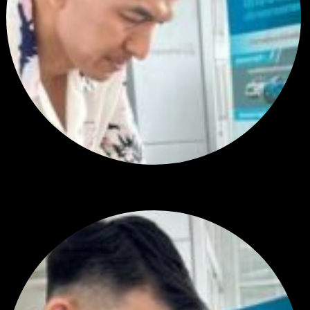
RE: สรุปสถานการณ์ทองคำ XAUUSD 08/04/2026
thank you 😀
โดย
Tangjaijapentrader
,
2 วัน ที่ผ่านมา