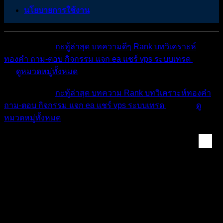
นโยบายการใช้งาน
หมวดหมู่ต่างๆ
กะทู้ล่าสุด
บทความดีๆ
Rank
บทวิเคราะห์
ทองคำ
ถาม-ตอบ
กิจกรรม
แจก ea
แชร์ vps
ระบบเทรด
เตือน
ภัย
ดูหมวดหมู่ทั้งหมด
หมวดหมู่ต่างๆ
กะทู้ล่าสุด
บทความ
Rank
บทวิเคราะห์ทองคำ
ถาม-ตอบ
กิจกรรม
แจก ea
แชร์ vps
ระบบเทรด
เตือนภัย
ดู
หมวดหมู่ทั้งหมด
ห้องทองคำ (XAUUSD) ...
สรุปสถานการณ์ทองคำ XAUUSD 06/04/2026