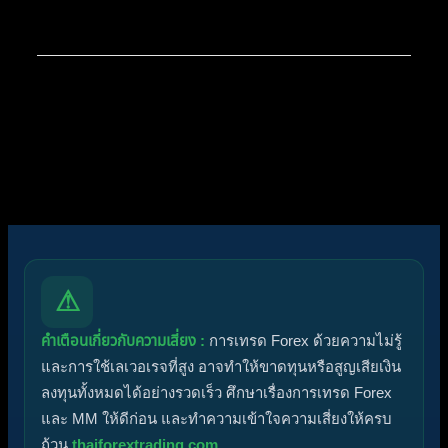
สมาชิกใหม่ล่าสุดของเรา:
noorshannon
โพสต์ล่าสุด:
Diggermanz By HyperScalper
ไอคอนฟอรัม:
ฟอรัมไม่มีโพสต์ที่ยังไม่ได้อ่าน
ฟอรัมมีโพสต์ที่ยังไม่ได้อ่าน
ไอคอนหัวข้อ:
ไม่ตอบกลับ
ตอบแล้ว
ใช้งานอยู่
มาแรง
ปักหมุด
ไม่ได้รับการอนุมัติ
ได้คำตอบแล้ว
ส่วนตัว
ปิด
⚠
คำเตือนเกี่ยวกับความเสี่ยง :
การเทรด Forex ด้วยความไม่รู้
และการใช้เลเวอเรจที่สูง อาจทำให้ขาดทุนหรือสูญเสียเงิน
ลงทุนทั้งหมดได้อย่างรวดเร็ว ศึกษาเรื่องการเทรด Forex
และ MM ให้ดีก่อน และทำความเข้าใจความเสี่ยงให้ครบ
ถ้วน
thaiforextrading.com