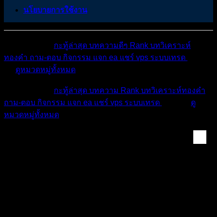
นโยบายการใช้งาน
หมวดหมู่ต่างๆ
กะทู้ล่าสุด
บทความดีๆ
Rank
บทวิเคราะห์
ทองคำ
ถาม-ตอบ
กิจกรรม
แจก ea
แชร์ vps
ระบบเทรด
เตือน
ภัย
ดูหมวดหมู่ทั้งหมด
หมวดหมู่ต่างๆ
กะทู้ล่าสุด
บทความ
Rank
บทวิเคราะห์ทองคำ
ถาม-ตอบ
กิจกรรม
แจก ea
แชร์ vps
ระบบเทรด
เตือนภัย
ดู
หมวดหมู่ทั้งหมด
ห้องทองคำ (XAUUSD) ...
วิเคราะห์กราฟเปล๊าาา ทองแผนการเทรด ในวันที่
21 apr