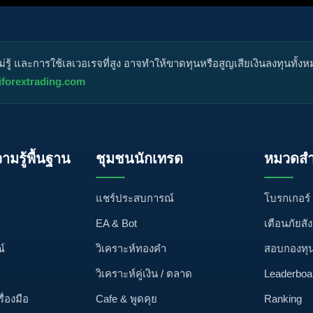
ู้ และการใช้เลเวอเรจที่สูง อาจทำให้ขาดทุนหรือสูญเสียเงินลงทุนทั้ง
iforextrading.com
วามรู้พื้นฐาน
ชุมชนนักเทรด
หมวดสำ
แชร์ประสบการณ์
โบรกเกอร์
EA & Bot
เตือนภัยสั
์
วิเคราะห์ทองคำ
สอบกองทุ
วิเคราะห์คู่เงิน / ตลาด
Leaderboa
รื่องมือ
Cafe & พูดคุย
Ranking