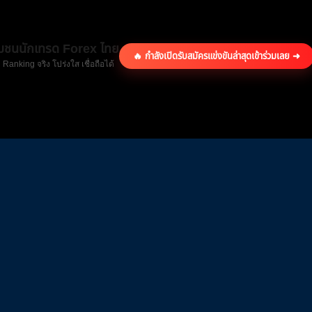
ุมชนนักเทรด Forex ไทย
🔥 กำลังเปิดรับสมัครแข่งขันล่าสุด
เข้าร่วมเลย ➜
 Ranking จริง โปร่งใส เชื่อถือได้