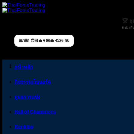
Skip
to
content
🏆 ช
แข่งจริง
สมาชิก 🧑🏻‍💼👩🏼‍💼 4526 คน
หน้าหลัก
กิจกรรมเว็บบอร์ด
ดูผลการแข่ง
Hall of Champions
Ranking