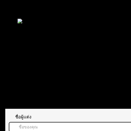
Mahaj1
reacted
ชอบคุณค่ะ
Mahaj1
(@mahaj1)
สมาชิก
เข้าร่วม: 12 เดือน ที่ผ่านมา
กระทู้: 79
ทิ้งคำตอบไว้
ชื่อผู้แต่ง