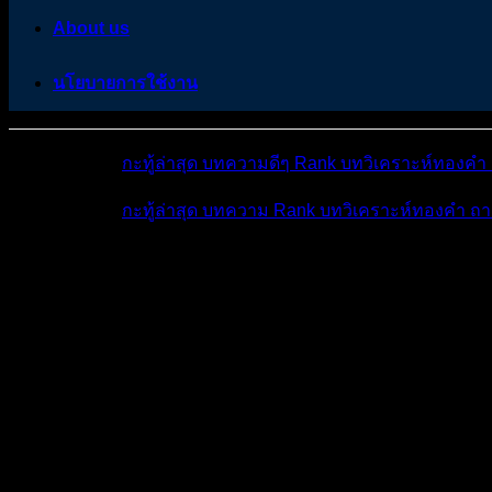
About us
นโยบายการใช้งาน
หมวดหมู่ต่างๆ
กะทู้ล่าสุด
บทความดีๆ
Rank
บทวิเคราะห์ทองคำ
หมวดหมู่ต่างๆ
กะทู้ล่าสุด
บทความ
Rank
บทวิเคราะห์ทองคำ
ถา
โพสต์ล่าสุด
มีอะไรใหม่บ้าง
ดูผลการแข่ง
ถาม-ตอ
แชร์แนวทางวิเคราะห์...
ห้องทองคำ (XAUUSD) ...
ทองคำ ไปแตะจ
ทองคำ ไปแตะจุดสูงสุดตลอดกาลที่ $3,500
ห้องทองคำ (XAUUSD) | ข่าว วิเคราะห์ แผนเทรดทอง