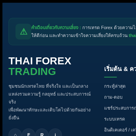
คำเตือนเกี่ยวกับความเสี่ยง :
การเทรด Forex ด้วยความไม่ร
⚠
ให้ดีก่อน และทำความเข้าใจความเสี่ยงให้ครบถ้วน
tha
THAI FOREX
เริ่มต้น & ค
TRADING
กระทู้ล่าสุด
ชุมชนนักเทรดไทย ที่จริงใจ และเป็นกลาง
แหล่งรวมความรู้ กลยุทธ์ และประสบการณ์
ถาม-ตอบ
จริง
แชร์ประสบการณ
เพื่อพัฒนาทักษะและเติบโตไปด้วยกันอย่าง
ยั่งยืน
ระบบเทรด
อินดิเคเตอร์ / เค
⌂
F
R
i