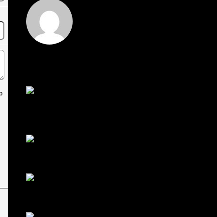
Hi
Hi, I've just registered here, I'm so glad to join the
...
โดย
jmpep
,
2 วัน ที่ผ่านมา
p
สรุปสถานการณ์ทองคำ XAUUSD 30/07/2026
ราคาทองคำ XAUUSD พุ่งขึ้นแรงกว่า 0.92% กลับขึ้น
มาทะลุระ...
โดย
Tangjaijapentrader
,
7 วัน ที่ผ่านมา
RE: สรุปสถานการณ์ทองคำ XAUUSD 28/07/2026
@tangjaijapentrader : ดูซีรี่ย์อยู่บ้านชิลๆค่ะ
โดย
TibitoBlink
,
1 สัปดาห์ ที่ผ่านมา
RE: สรุปสถานการณ์ทองคำ XAUUSD 28/07/2026
หยุดยาวนี้ไปเที่ยวไหนกันครับ
โดย
Tangjaijapentrader
,
1 สัปดาห์ ที่ผ่านมา