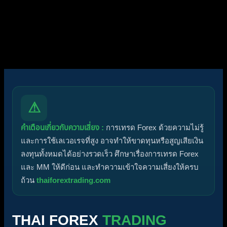
ฟอรัมไม่มีโพสต์ที่ยังไม่ได้อ่าน
ฟอรัมมีโพสต์ที่ยังไม่ได้อ่าน
ไอคอนหัวข้อ:
ไม่ตอบกลับ
ตอบแล้ว
ใช้งานอยู่
มาแรง
ปักหมุด
ไม่ได้รับการอนุมัติ
ได้คำตอบแล้ว
ส่วนตัว
ปิด
⚠
คำเตือนเกี่ยวกับความเสี่ยง :
การเทรด Forex ด้วยความไม่รู้
และการใช้เลเวอเรจที่สูง อาจทำให้ขาดทุนหรือสูญเสียเงิน
ลงทุนทั้งหมดได้อย่างรวดเร็ว ศึกษาเรื่องการเทรด Forex
และ MM ให้ดีก่อน และทำความเข้าใจความเสี่ยงให้ครบ
ถ้วน
thaiforextrading.com
THAI FOREX
TRADING