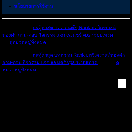
นโยบายการใช้งาน
หมวดหมู่ต่างๆ
กะทู้ล่าสุด
บทความดีๆ
Rank
บทวิเคราะห์
ทองคำ
ถาม-ตอบ
กิจกรรม
แจก ea
แชร์ vps
ระบบเทรด
เตือน
ภัย
ดูหมวดหมู่ทั้งหมด
หมวดหมู่ต่างๆ
กะทู้ล่าสุด
บทความ
Rank
บทวิเคราะห์ทองคำ
ถาม-ตอบ
กิจกรรม
แจก ea
แชร์ vps
ระบบเทรด
เตือนภัย
ดู
หมวดหมู่ทั้งหมด
เตือนภัยนักเทรด | โ...
ใครใช้โบรค WELTRADE มามุงด่วน!!!