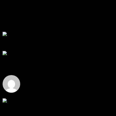
พัฒนา Trade Manager MT5 ใช้เองจนตัดสินใจปล่อยบน
MQL5 Market ขอคำแนะนำและ Feedback ครับ
สวัสดีครับทุกคน ช่วงหลายเดือนที่ผ่านมา ผมพัฒนา
Trade ...
โดย
apex trading console
,
3 วัน ที่ผ่านมา
RE: สรุปสถานการณ์ทองคำ XAUUSD 08/04/2026
thank you 😀
โดย
Tangjaijapentrader
,
3 วัน ที่ผ่านมา
สรุปสถานการณ์ทองคำ XAUUSD 04/08/2026
ราคาทองคำ XAUUSD ปรับตัวขึ้นราว 0.75% ในวัน
อังคาร โดยพุ...
โดย
Tangjaijapentrader
,
3 วัน ที่ผ่านมา
Hi
Hi, I've just registered here, I'm so glad to join the ...
โดย
jmpep
,
4 วัน ที่ผ่านมา
สรุปสถานการณ์ทองคำ XAUUSD 30/07/2026
ราคาทองคำ XAUUSD พุ่งขึ้นแรงกว่า 0.92% กลับขึ้นมา
ทะลุระ...