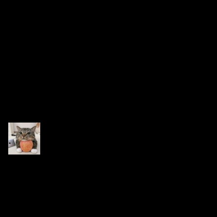
อ่านโดยละเอียดที่นี่:
https://www.wikifx.com/th/newsdetail/202505197444604059.h
tml?
source=tso4&fbclid=IwY2xjawKX3bNleHRuA2FlbQIxMABicml
kETFjTG44WVQxSmtGYmtmUm5GAR5nFgbdzEAJCa9U-
kzU0o_zrpngtBZ__fp55n3ucb-
DreGNxwZM45TAybS4DQ_aem_77kiiANqZyaBSbzeZ-UPwQ
อ้างอิง
TibitoBlink
(@tibitoblink)
สมาชิก
เข้าร่วม: 2 ปี ที่ผ่านมา
กระทู้: 984
19/05/2025 4:58 pm
หัวข้อเริ่มต้น
มีอีกโบรคคือ
Exnova (อันนี้ส่วนตัวไม่ค่อยคุ้นเลยค่ะ) ก็
ประสบปัญหาดังนี้