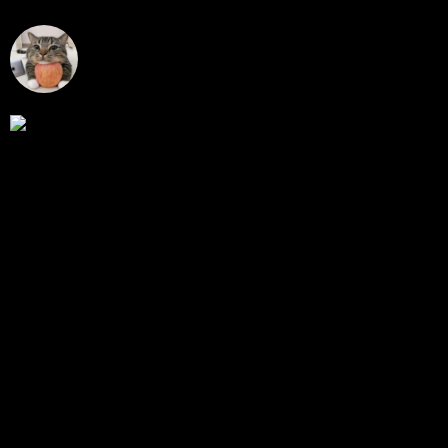
โดย
Tangjaijapentrader
,
1 สัปดาห์ ที่ผ่านมา
RE: สรุปสถานการณ์ทองคำ XAUUSD 28/07/2026
@tangjaijapentrader : ดูซีรี่ย์อยู่บ้านชิลๆค่ะ
โดย
TibitoBlink
,
1 สัปดาห์ ที่ผ่านมา
RE: สรุปสถานการณ์ทองคำ XAUUSD 28/07/2026
หยุดยาวนี้ไปเที่ยวไหนกันครับ
โดย
Tangjaijapentrader
,
1 สัปดาห์ ที่ผ่านมา
แท็กหัวข้อ
gold
325
ทอง
277
XAUUSD
238
XAU/USD
178
ทองคำ
101
Forex
62
ข่าว
56
EUR/USD
40
มือใหม่
31
ข่าว forex
28
วิเคราะห์ทองคำ
27
GoldAnalysis
24
ทองคำวันนี้
23
TarotTrader
19
เทรด forex
17
เทรดทอง
17
ระบบเทรด
17
มือใหม่ เทรด forex
16
ศูนย์บรรเทาทุกข์หมี
16
GBP/USD
15