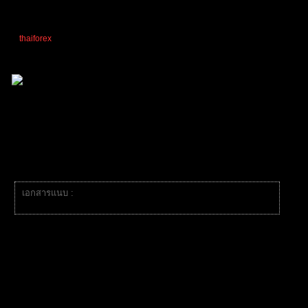
thaiforex
,
James Albert
and
Tangjaijapentrader
reacted
อ้างอิง
TibitoBlink
(@tibitoblink)
สมาชิก
เข้าร่วม: 2 ปี ที่ผ่านมา
กระทู้: 984
04/03/2026 11:02 am
หัวข้อเริ่มต้น
เอกสารแนบ :
646370004_2703617163305232_1611569009513433195_n.jpg
ดูออฟฟิศหรูหราหมาเห่ามากค่ะ555+