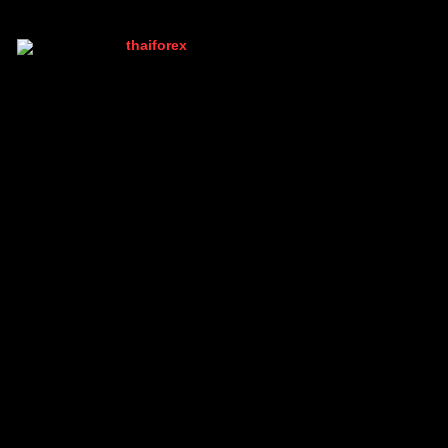
thaiforex
(@thaiforex)
มนุษย์ที่เท่ห์ที่สุดในบอร์ด เพราะมีคนเดียว
Admin
เข้าร่วม: 2 ปี ที่ผ่านมา
กระทู้: 1047
06/03/2026 12:03 am
เยี่ยมครับ
ตอบ
อ้างอิง
ทิ้งคำตอบไว้