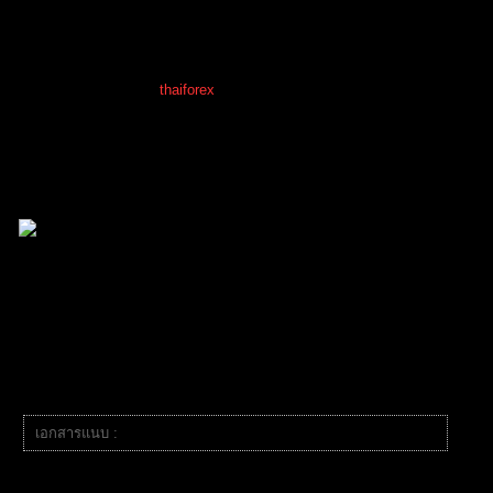
CAFE นักเทรด พูดคุยได้ทุกเรื่อง โชว์พอร์ต
โพสต์ล่าสุด
โดย
thaiforex
5 เดือน ที่ผ่านมา
TibitoBlink
(@tibitoblink)
สมาชิก
เข้าร่วม: 2 ปี ที่ผ่านมา
กระทู้: 984
04/03/2026 10:59 am
หัวข้อเริ่มต้น
น่าสนใจมากค่ะเลยเเวะเอามาฝากค่ะ
เอกสารแนบ :
Screenshot_1.png