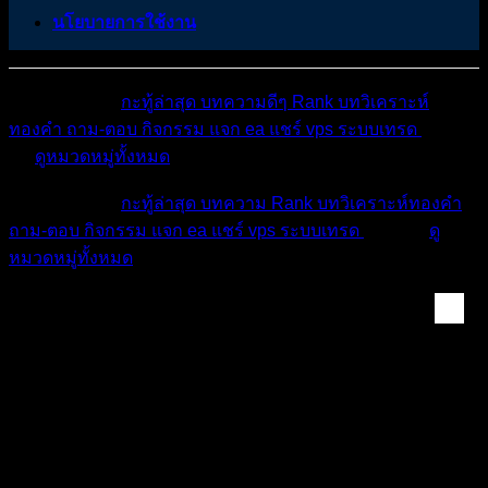
นโยบายการใช้งาน
หมวดหมู่ต่างๆ
กะทู้ล่าสุด
บทความดีๆ
Rank
บทวิเคราะห์
ทองคำ
ถาม-ตอบ
กิจกรรม
แจก ea
แชร์ vps
ระบบเทรด
เตือน
ภัย
ดูหมวดหมู่ทั้งหมด
หมวดหมู่ต่างๆ
กะทู้ล่าสุด
บทความ
Rank
บทวิเคราะห์ทองคำ
ถาม-ตอบ
กิจกรรม
แจก ea
แชร์ vps
ระบบเทรด
เตือนภัย
ดู
หมวดหมู่ทั้งหมด
Cafe นักเทรด พูดคุย...
เพื่อนๆเวบบอร์ดใครอยากมีเงินเดือนประจำทำโค้ช
นี้ค่ะเขาประกาศอย่างเป็นทางการ