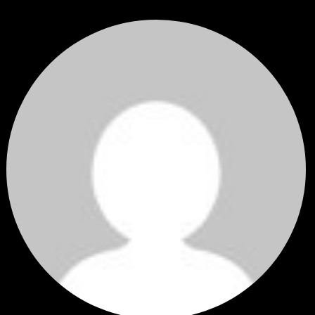
โดย
Tangjaijapentrader
,
3 วัน ที่ผ่านมา