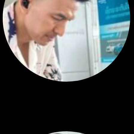
สรุปสถานการณ์ทองคำ XAUUSD 05/08/2026
ราคาทองคำ XAUUSD พุ่งทะยานอย่างรุนแรงเกือบ 3.80% ขึ้นไป...
โดย
Tangjaijapentrader
,
10 ชั่วโมง ที่ผ่านมา
พัฒนา Trade Manager MT5 ใช้เองจนตัดสินใจปล่อยบน MQL5
Market ขอคำแนะนำและ Feedback ครับ
สวัสดีครับทุกคน ช่วงหลายเดือนที่ผ่านมา ผมพัฒนา Trade ...
โดย
apex trading console
,
1 วัน ที่ผ่านมา