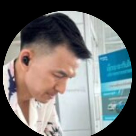
thank you 😀
โดย
Tangjaijapentrader
,
1 วัน ที่ผ่านมา