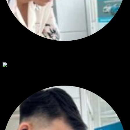
สรุปสถานการณ์ทองคำ XAUUSD 23/07/2026
โดย
Tangjaijapentrader
2 สัปดาห์ ที่ผ่านมา
ตอบล่าสุด
RE: Diggermanz By HyperScalper
ไมไ่ด้เข้ามาอัพเดทเช่นเคย ยังรันอยู่ ปล่อยระบบทำงานแบบล...
โดย
H4ckz
,
4 ชั่วโมง ที่ผ่านมา