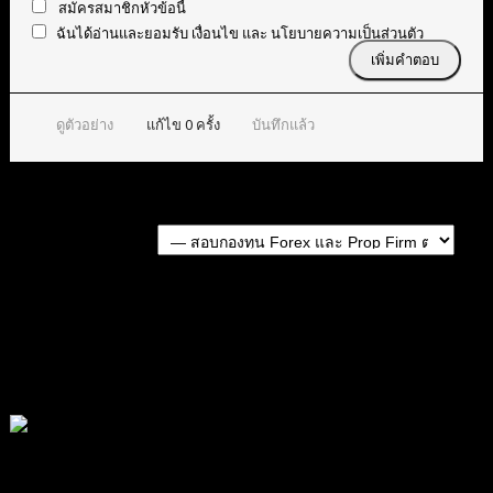
สมัครสมาชิกหัวข้อนี้
ฉันได้อ่านและยอมรับ
เงื่อนไข
และ
นโยบายความเป็นส่วนตัว
ดูตัวอย่าง
แก้ไข
0
ครั้ง
บันทึกแล้ว
Forum Jump:
หัวข้อก่อนหน้า
หัวข้อถัดไป
สมัครเป็นสมาชิกกับเราที่นี่
กระทู้ล่าสุด
สรุปสถานการณ์ทองคำ XAUUSD 05/08/2026
โดย
Tangjaijapentrader
10 ชั่วโมง ที่ผ่านมา