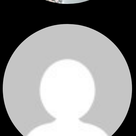
สรุปสถานการณ์ทองคำ XAUUSD 04/08/2026
ราคาทองคำ XAUUSD ปรับตัวขึ้นราว 0.75% ในวันอังคาร โดยพุ...
โดย
Tangjaijapentrader
,
1 วัน ที่ผ่านมา