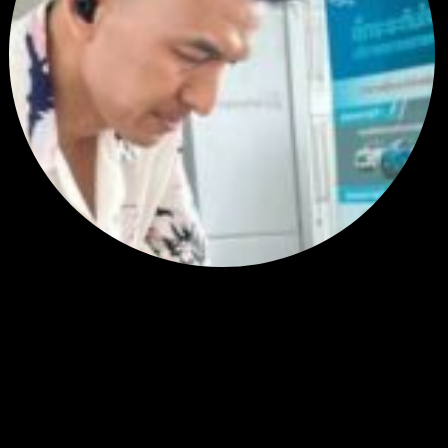
สรุปสถานการณ์ทองคำ XAUUSD 28/07/2026
ราคาทองคำ ปรับตัวขึ้นราว 0.58% โดยเคลื่อนไหวเข้าใกล้ระด...
โดย
Tangjaijapentrader
,
1 สัปดาห์ ที่ผ่านมา
แท็กหัวข้อ
gold
324
ทอง
276
XAUUSD
237
XAU/USD
178