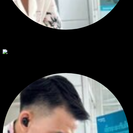
สรุปสถานการณ์ทองคำ XAUUSD 30/07/2026
ราคาทองคำ XAUUSD พุ่งขึ้นแรงกว่า 0.92% กลับขึ้นมาทะลุระ...
โดย
Tangjaijapentrader
,
6 วัน ที่ผ่านมา
RE: สรุปสถานการณ์ทองคำ XAUUSD 28/07/2026
@tangjaijapentrader : ดูซีรี่ย์อยู่บ้านชิลๆค่ะ
โดย
TibitoBlink
,
1 สัปดาห์ ที่ผ่านมา