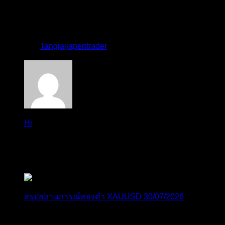
ราคาทองคำ XAUUSD ปรับตัวขึ้นราว 0.75% ในวัน
อังคาร โดยพุ...
โดย
Tangjaijapentrader
,
2 วัน ที่ผ่านมา
Hi
Hi, I've just registered here, I'm so glad to join the ...
โดย
jmpep
,
3 วัน ที่ผ่านมา
สรุปสถานการณ์ทองคำ XAUUSD 30/07/2026
ราคาทองคำ XAUUSD พุ่งขึ้นแรงกว่า 0.92% กลับขึ้นมา