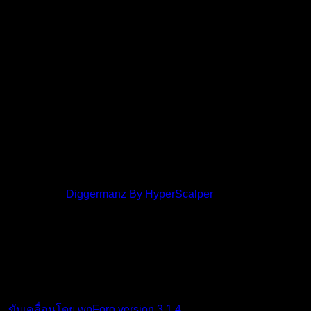
โพสต์ล่าสุด:
Diggermanz By HyperScalper
ไอคอนฟอรัม:
ฟอรัมไม่มีโพสต์ที่ยังไม่ได้อ่าน
ฟอรัมมี
โพสต์ที่ยังไม่ได้อ่าน
ไอคอนหัวข้อ:
ไม่ตอบกลับ
ตอบแล้ว
ใช้งานอยู่
มา
แรง
ปักหมุด
ไม่ได้รับการอนุมัติ
ได้คำตอบแล้ว
ส่วนตัว
ปิด
ขับเคลื่อนโดย wpForo version 3.1.4