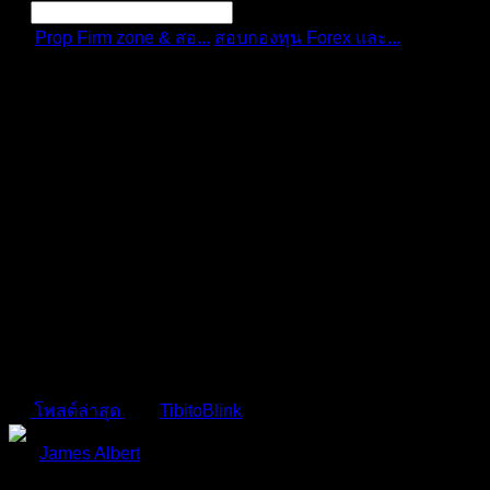
Prop Firm zone & สอ...
สอบกองทุน Forex และ...
ข้อควรรู้
เกี่ยวกับก...
การแจ้งเตือน
ลบทั้งหมด
ข้อควรรู้เกี่ยวกับกฎ FTMO ที่
สำคัญ
สอบกองทุน Forex และ Prop Firm ต่างประเทศ รีวิวและ
ประสบการณ์จริง
โพสต์ล่าสุด
โดย
TibitoBlink
1 ปี ที่ผ่านมา
James Albert
(@james-albert)