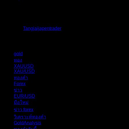
ราคาทองคำ ปรับตัวขึ้นราว 0.58% โดยเคลื่อนไหวเข้า
ใกล้ระด...
โดย
Tangjaijapentrader
,
1 สัปดาห์ ที่ผ่านมา
แท็กหัวข้อ
gold
324
ทอง
276
XAUUSD
237
XAU/USD
178
ทองคำ
101
Forex
62
ข่าว
56
EUR/USD
40
มือใหม่
31
ข่าว forex
28
วิเคราะห์ทองคำ
27
GoldAnalysis
24