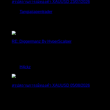
สรุปสถานการณ์ทองคำ XAUUSD 23/07/2026
โดย
Tangjaijapentrader
2 สัปดาห์ ที่ผ่านมา
ตอบล่าสุด
RE: Diggermanz By HyperScalper
ไมไ่ด้เข้ามาอัพเดทเช่นเคย ยังรันอยู่ ปล่อยระบบทำงาน
แบบล...
โดย
H4ckz
,
1 วัน ที่ผ่านมา
สรุปสถานการณ์ทองคำ XAUUSD 05/08/2026
ราคาทองคำ XAUUSD พุ่งทะยานอย่างรุนแรงเกือบ
3.80% ขึ้นไป...