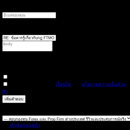
อีเมลผู้เขียน
ตำแหน่ง
*
You are not allowed to attach files on this forum. It is
possible that you have not reached the minimum required
number of posts, or your user group does not have
permission to attach files in this forum.
สมัครสมาชิกหัวข้อนี้
ฉันได้อ่านและยอมรับ
เงื่อนไข
และ
นโยบายความเป็นส่วน
ตัว
ดูตัวอย่าง
แก้ไข
0
ครั้ง
บันทึกแล้ว
Forum Jump:
หัวข้อก่อนหน้า