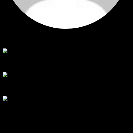
Hi
Hi, I've just registered here, I'm so glad to join the ...
โดย
jmpep
,
4 วัน ที่ผ่านมา
สรุปสถานการณ์ทองคำ XAUUSD 30/07/2026
ราคาทองคำ XAUUSD พุ่งขึ้นแรงกว่า 0.92% กลับขึ้นมาทะลุระ...
โดย
Tangjaijapentrader
,
1 สัปดาห์ ที่ผ่านมา
RE: สรุปสถานการณ์ทองคำ XAUUSD 28/07/2026
@tangjaijapentrader : ดูซีรี่ย์อยู่บ้านชิลๆค่ะ
โดย
TibitoBlink
,
2 สัปดาห์ ที่ผ่านมา
RE: สรุปสถานการณ์ทองคำ XAUUSD 28/07/2026
หยุดยาวนี้ไปเที่ยวไหนกันครับ
โดย
Tangjaijapentrader
,
2 สัปดาห์ ที่ผ่านมา
แท็กหัวข้อ
gold
325