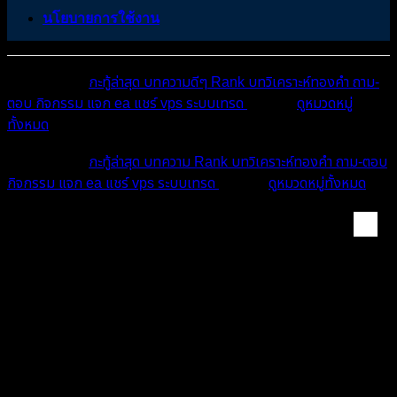
นโยบายการใช้งาน
หมวดหมู่ต่างๆ
กะทู้ล่าสุด
บทความดีๆ
Rank
บทวิเคราะห์ทองคำ
ถาม-
ตอบ
กิจกรรม
แจก ea
แชร์ vps
ระบบเทรด
เตือนภัย
ดูหมวดหมู่
ทั้งหมด
หมวดหมู่ต่างๆ
กะทู้ล่าสุด
บทความ
Rank
บทวิเคราะห์ทองคำ
ถาม-ตอบ
กิจกรรม
แจก ea
แชร์ vps
ระบบเทรด
เตือนภัย
ดูหมวดหมู่ทั้งหมด
ถาม–ตอบ Forex (Q&A)
มือใหม่หัดออมทองค่ะ... ระหว่าง "เทรดทองใน
แอปฯ" กับ "ซื้อทองแท่งมาเก็บ" ต่างกันยังไง แบบ
ไหนเสี่ยงน้อยกว่ากัน?