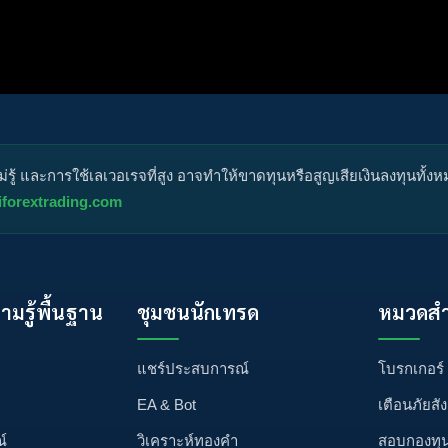
กหมุด
ไม่ได้รับการอนุมัติ
ได้คำตอบแล้ว
ส่วนตัว
ปิด
ู้ และการใช้เลเวอเรจที่สูง อาจทำให้ขาดทุนหรือสูญเสียเงินลงทุนทั้ง
iforextrading.com
วามรู้พื้นฐาน
ชุมชนนักเทรด
หมวดสำ
แชร์ประสบการณ์
โบรกเกอร์
EA & Bot
เตือนภัยสั
์
วิเคราะห์ทองคำ
สอบกองทุ