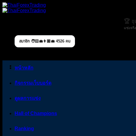
Skip
to
content
🏆 ช
แข่งจริง
สมาชิก 🧑🏻‍💼👩🏼‍💼 4526 คน
หน้าหลัก
กิจกรรมเว็บบอร์ด
ดูผลการแข่ง
Hall of Champions
Ranking