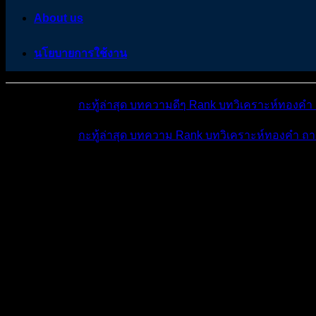
About us
นโยบายการใช้งาน
หมวดหมู่ต่างๆ
กะทู้ล่าสุด
บทความดีๆ
Rank
บทวิเคราะห์ทองคำ
หมวดหมู่ต่างๆ
กะทู้ล่าสุด
บทความ
Rank
บทวิเคราะห์ทองคำ
ถา
โพสต์ล่าสุด
มีอะไรใหม่บ้าง
ดูผลการแข่ง
ถาม-ตอ
แชร์แนวทางวิเคราะห์...
Forex & Crypto Mark...
สถานการณ์ EU
สถานการณ์ EUR/USD 02/04/2025
FOREX & CRYPTO MARKET | ข่าว วิเคราะห์ คู่เงินทั่วโลก