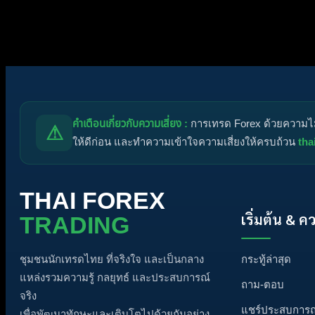
ไอคอนฟอรัม:
ฟอรัมไม่มีโพสต์ที่ยังไม่ได้อ่าน
ฟอรัมมีโพสต์ที่ยังไม่ได้อ่าน
ไอคอนหัวข้อ:
ไม่ตอบกลับ
ตอบแล้ว
ใช้งานอยู่
มาแรง
ปั
คำเตือนเกี่ยวกับความเสี่ยง :
การเทรด Forex ด้วยความไม่ร
⚠
ให้ดีก่อน และทำความเข้าใจความเสี่ยงให้ครบถ้วน
tha
THAI FOREX
เริ่มต้น & ค
TRADING
กระทู้ล่าสุด
ชุมชนนักเทรดไทย ที่จริงใจ และเป็นกลาง
แหล่งรวมความรู้ กลยุทธ์ และประสบการณ์
ถาม-ตอบ
จริง
แชร์ประสบการณ
เพื่อพัฒนาทักษะและเติบโตไปด้วยกันอย่าง