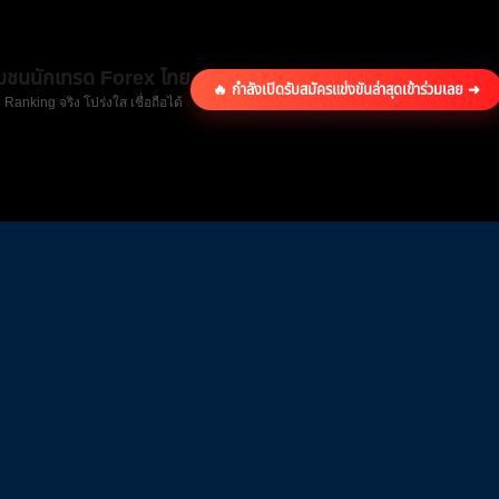
ุมชนนักเทรด Forex ไทย
🔥 กำลังเปิดรับสมัครแข่งขันล่าสุด
เข้าร่วมเลย ➜
 Ranking จริง โปร่งใส เชื่อถือได้