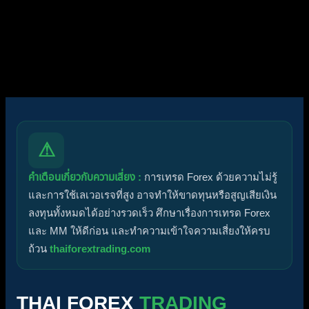
ฟอรัมไม่มีโพสต์ที่ยังไม่ได้อ่าน
ฟอรัมมีโพสต์ที่ยังไม่ได้อ่าน
ไอคอนหัวข้อ:
ไม่ตอบกลับ
ตอบแล้ว
ใช้งานอยู่
มาแรง
ปักหมุด
ไม่ได้รับการอนุมัติ
ได้คำตอบแล้ว
ส่วนตัว
ปิด
⚠
คำเตือนเกี่ยวกับความเสี่ยง :
การเทรด Forex ด้วยความไม่รู้
และการใช้เลเวอเรจที่สูง อาจทำให้ขาดทุนหรือสูญเสียเงิน
ลงทุนทั้งหมดได้อย่างรวดเร็ว ศึกษาเรื่องการเทรด Forex
และ MM ให้ดีก่อน และทำความเข้าใจความเสี่ยงให้ครบ
ถ้วน
thaiforextrading.com
THAI FOREX
TRADING