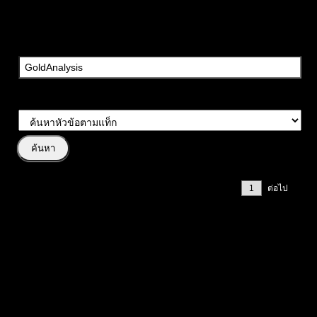
ค้นหาวลี:
ประเภทการค้นหา:
หน้า 1 / 2
ต่อไป
#
หัวข้อโพสต์
“Trend is Bullish — ขึ้นแบบมีแรง! แต่ RSI โซนสูงอาจมีพักตัว
ใคร Buy รอจังหวะ Pullback ให้ได้เปรียบ ใคร Sell ต้องมีวินัยคุม
SL ชัดๆ”