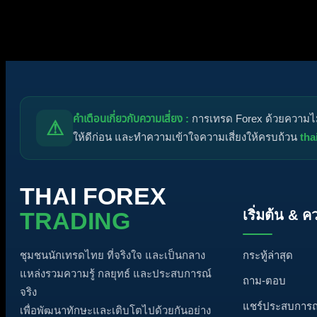
ไอคอนหัวข้อ:
ไม่ตอบกลับ
ตอบแล้ว
ใช้งานอยู่
มาแรง
ปั
คำเตือนเกี่ยวกับความเสี่ยง :
การเทรด Forex ด้วยความไม่ร
⚠
ให้ดีก่อน และทำความเข้าใจความเสี่ยงให้ครบถ้วน
tha
THAI FOREX
เริ่มต้น & ค
TRADING
กระทู้ล่าสุด
ชุมชนนักเทรดไทย ที่จริงใจ และเป็นกลาง
แหล่งรวมความรู้ กลยุทธ์ และประสบการณ์
ถาม-ตอบ
จริง
แชร์ประสบการณ
เพื่อพัฒนาทักษะและเติบโตไปด้วยกันอย่าง