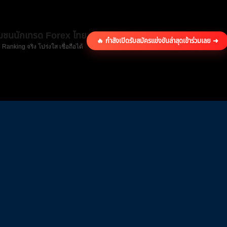
ุมชนนักเทรด Forex ไทย
🔥 กำลังเปิดรับสมัครแข่งขันล่าสุด
เข้าร่วมเลย ➜
 Ranking จริง โปร่งใส เชื่อถือได้