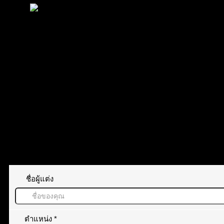
ต้องรอดูก่อนครับ
thanongsuk12
(@thanongsuk12)
สมาชิก
เข้าร่วม: 2 ปี ที่ผ่านมา
กระทู้: 408
ทิ้งคำตอบไว้
ชื่อผู้แต่ง
ตำแหน่ง
*