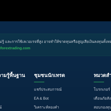
กหมุด
ไม่ได้รับการอนุมัติ
ได้คำตอบแล้ว
ส่วนตัว
ปิด
ู้ และการใช้เลเวอเรจที่สูง อาจทำให้ขาดทุนหรือสูญเสียเงินลงทุนทั้ง
iforextrading.com
วามรู้พื้นฐาน
ชุมชนนักเทรด
หมวดสำ
แชร์ประสบการณ์
โบรกเกอร์
EA & Bot
เตือนภัยสั
์
วิเคราะห์ทองคำ
สอบกองทุ