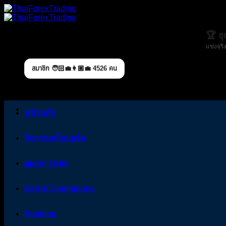
Skip
to
content
🏆 ช
แข่งจริง
สมาชิก 🧑🏻‍💼👩🏼‍💼 4526 คน
หน้าหลัก
กิจกรรมเว็บบอร์ด
ดูผลการแข่ง
Hall of Champions
Ranking