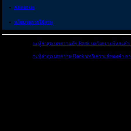
About us
นโยบายการใช้งาน
หมวดหมู่ต่างๆ
กะทู้ล่าสุด
บทความดีๆ
Rank
บทวิเคราะห์ทองคำ
หมวดหมู่ต่างๆ
กะทู้ล่าสุด
บทความ
Rank
บทวิเคราะห์ทองคำ
ถา
โพสต์ล่าสุด
มีอะไรใหม่บ้าง
ดูผลการแข่ง
ถาม-ตอ
ศูนย์เตือนภัย Forex...
พูดคุยแลกเปลี่ยน แช...
ตอนนี้ มีโบรกไหน
ตอนนี้ มีโบรกไหนติดเรื่องถอนเงินลงข้อมูลตรงนี้น
พูดคุยแลกเปลี่ยน แชร์ข้อมูลเกี่ยวกับโบรกเกอร์ [ งด IB ,โฆษณา ]