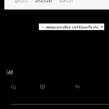
ดูตัวอย่าง
แก้ไข
0
ครั้ง
บันทึกแล้ว
Forum Jump:
แบ่งปัน:
Forum Information
17
ฟอรัม
3,713
หัวข้อ
11.2 K
กระทู้
สมาชิกใหม่ล่าสุดของเรา:
noorshannon
โพสต์ล่าสุด:
Di
ไอคอนฟอรัม:
ฟอรัมไม่มีโพสต์ที่ยังไม่ได้อ่าน
ฟอรัมมีโพสต์ที่ยังไม่ได้อ่าน