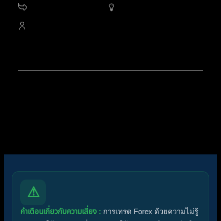
11.2 K
กระทู้
1,704
ออนไลน์
4,528
สมาชิก
สมาชิกใหม่ล่าสุดของเรา:
noorshannon
โพสต์ล่าสุด:
Diggermanz By HyperScalper
ไอคอนฟอรัม:
ฟอรัมไม่มีโพสต์ที่ยังไม่ได้อ่าน
ฟอรัมมีโพสต์ที่ยังไม่ได้อ่าน
ไอคอนหัวข้อ:
ไม่ตอบกลับ
ตอบแล้ว
ใช้งานอยู่
มาแรง
ปักหมุด
ไม่ได้รับการอนุมัติ
ได้คำตอบแล้ว
ส่วนตัว
ปิด
⚠
คำเตือนเกี่ยวกับความเสี่ยง :
การเทรด Forex ด้วยความไม่รู้