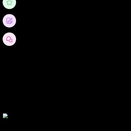
คะแนน
0
โพสต์บล็อก
0
ความคิดเห็นของบล็อก
สมัครเป็นสมาชิกกับเราที่นี่
กระทู้ล่าสุด
สรุปสถานการณ์ทองคำ XAUUSD 05/08/2026
โดย
Tangjaijapentrader
2 วัน ที่ผ่านมา