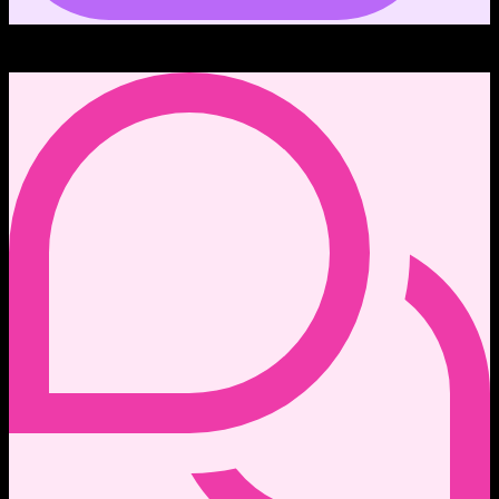
0
โพสต์บล็อก