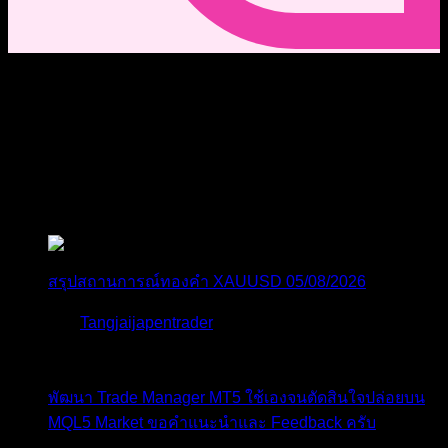
0
ความคิดเห็นของบล็อก
สังคมออนไลน์
สมัครเป็นสมาชิกกับเราที่นี่
กระทู้ล่าสุด
สรุปสถานการณ์ทองคำ XAUUSD 05/08/2026
โดย
Tangjaijapentrader
1 วัน ที่ผ่านมา
พัฒนา Trade Manager MT5 ใช้เองจนตัดสินใจปล่อยบน
MQL5 Market ขอคำแนะนำและ Feedback ครับ