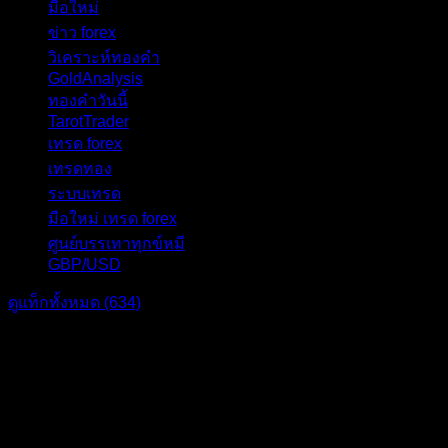
มือใหม่
31
ข่าว forex
28
วิเคราะห์ทองคำ
27
GoldAnalysis
24
ทองคำวันนี้
23
TarotTrader
19
เทรด forex
17
เทรดทอง
17
ระบบเทรด
17
มือใหม่ เทรด forex
16
ศูนย์บรรเทาทุกข์หมี
16
GBP/USD
15
ดูแท็กทั้งหมด (634)
แบ่งปัน: