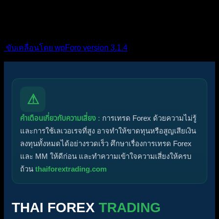
ไอคอนหัวข้อ:
ไม่ตอบกลับ
ตอบแล้ว
ใช้งานอยู่
มา
แรง
ปักหมุด
ไม่ได้รับการอนุมัติ
ได้คำตอบแล้ว
ส่วนตัว
ปิด
ขับเคลื่อนโดย wpForo version 3.1.4
⚠
คำเตือนเกี่ยวกับความเสี่ยง :
การเทรด Forex ด้วยความไม่รู้
และการใช้เลเวอเรจที่สูง อาจทำให้ขาดทุนหรือสูญเสียเงิน
ลงทุนทั้งหมดได้อย่างรวดเร็ว ศึกษาเรื่องการเทรด Forex
และ MM ให้ดีก่อน และทำความเข้าใจความเสี่ยงให้ครบ
ถ้วน
thaiforextrading.com
THAI FOREX
TRADING