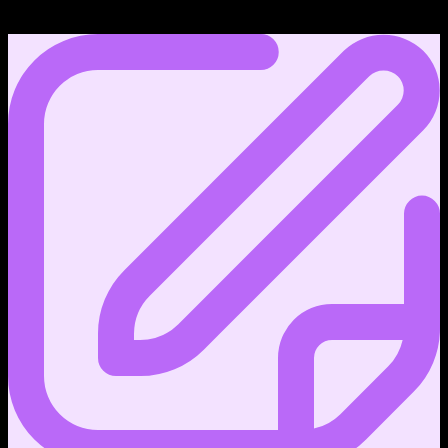
คะแนน