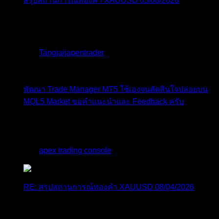
สรุปสถานการณ์ทองคำ XAUUSD 05/08/2026
ราคาทองคำ XAUUSD พุ่งทะยานอย่างรุนแรงเกือบ
3.80% ขึ้นไป...
โดย
Tangjaijapentrader
,
1 วัน ที่ผ่านมา
พัฒนา Trade Manager MT5 ใช้เองจนตัดสินใจปล่อยบน
MQL5 Market ขอคำแนะนำและ Feedback ครับ
สวัสดีครับทุกคน ช่วงหลายเดือนที่ผ่านมา ผมพัฒนา
Trade ...
โดย
apex trading console
,
2 วัน ที่ผ่านมา
RE: สรุปสถานการณ์ทองคำ XAUUSD 08/04/2026
thank you 😀