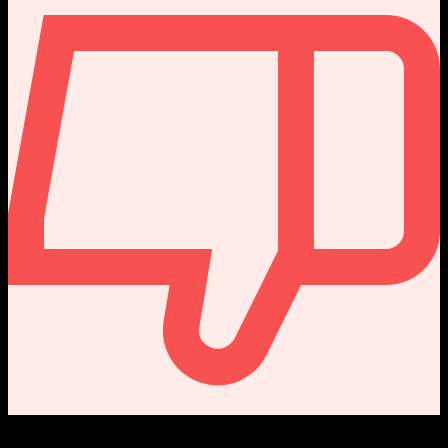
0
Received Dislikes