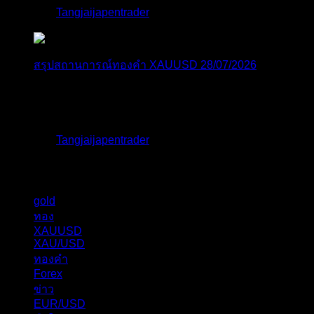
โดย
Tangjaijapentrader
,
1 สัปดาห์ ที่ผ่านมา
สรุปสถานการณ์ทองคำ XAUUSD 28/07/2026
ราคาทองคำ ปรับตัวขึ้นราว 0.58% โดยเคลื่อนไหวเข้า
ใกล้ระด...
โดย
Tangjaijapentrader
,
1 สัปดาห์ ที่ผ่านมา
แท็กหัวข้อ
gold
324
ทอง
276
XAUUSD
237
XAU/USD
178
ทองคำ
101
Forex
62
ข่าว
56
EUR/USD
40