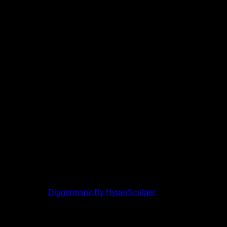
โพสต์ล่าสุด:
Diggermanz By HyperScalper
ไอคอนฟอรัม:
ฟอรัมไม่มีโพสต์ที่ยังไม่ได้อ่าน
ฟอรัมมี
โพสต์ที่ยังไม่ได้อ่าน