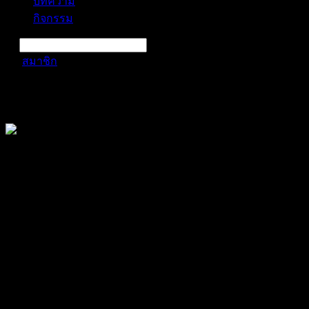
บทความ
กิจกรรม
สมาชิก
YuibkkFx
การแจ้งเตือน
ลบทั้งหมด
YuibkkFx
@yuibkkfx
สมาชิก
เข้าร่วม: เม.ย. 9, 2024
Last seen: พ.ย. 13, 2024