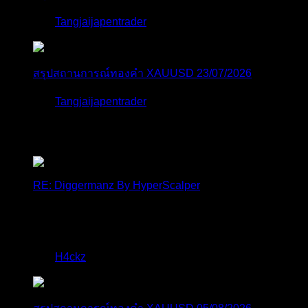
โดย
Tangjaijapentrader
2 สัปดาห์ ที่ผ่านมา
สรุปสถานการณ์ทองคำ XAUUSD 23/07/2026
โดย
Tangjaijapentrader
2 สัปดาห์ ที่ผ่านมา
ตอบล่าสุด
RE: Diggermanz By HyperScalper
ไมไ่ด้เข้ามาอัพเดทเช่นเคย ยังรันอยู่ ปล่อยระบบทำงาน
แบบล...
โดย
H4ckz
,
22 ชั่วโมง ที่ผ่านมา