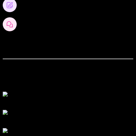
0
โพสต์บล็อก
0
ความคิดเห็นของบล็อก
สังคมออนไลน์
สมัครเป็นสมาชิกกับเราที่นี่
กระทู้ล่าสุด
สรุปสถานการณ์ทองคำ XAUUSD 04/08/2026
โดย
Tangjaijapentrader
23 ชั่วโมง ที่ผ่านมา
สรุปสถานการณ์ทองคำ XAUUSD 30/07/2026
โดย
Tangjaijapentrader
6 วัน ที่ผ่านมา