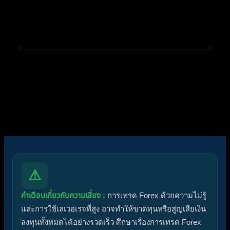
สมาชิกใหม่ล่าสุดของเรา:
apex trading console
โพสต์ล่าสุด:
สรุปสถานการณ์ทองคำ XAUUSD
08/04/2026
ไอคอนฟอรัม:
ฟอรัมไม่มีโพสต์ที่ยังไม่ได้อ่าน
ฟอรัมมีโพสต์ที่ยังไม่ได้อ่าน
ไอคอนหัวข้อ:
ไม่ตอบกลับ
ตอบแล้ว
ใช้งานอยู่
มาแรง
ปักหมุด
ไม่ได้รับการอนุมัติ
ได้คำตอบแล้ว
ส่วนตัว
ปิด
⚠
คำเตือนเกี่ยวกับความเสี่ยง :
การเทรด Forex ด้วยความไม่รู้
และการใช้เลเวอเรจที่สูง อาจทำให้ขาดทุนหรือสูญเสียเงิน
ลงทุนทั้งหมดได้อย่างรวดเร็ว ศึกษาเรื่องการเทรด Forex