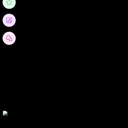
คะแนน
0
โพสต์บล็อก
0
ความคิดเห็นของบล็อก
สมัครเป็นสมาชิกกับเราที่นี่
กระทู้ล่าสุด
สรุปสถานการณ์ทองคำ XAUUSD 05/08/2026
โดย
Tangjaijapentrader
1 วัน ที่ผ่านมา