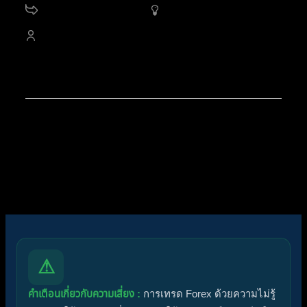
11.2 K
กระทู้
653
ออนไลน์
4,528
สมาชิก
สมาชิกใหม่ล่าสุดของเรา:
noorshannon
โพสต์ล่าสุด:
Diggermanz By HyperScalper
ไอคอนฟอรัม:
ฟอรัมไม่มีโพสต์ที่ยังไม่ได้อ่าน
ฟอรัมมีโพสต์ที่ยังไม่ได้อ่าน
ไอคอนหัวข้อ:
ไม่ตอบกลับ
ตอบแล้ว
ใช้งานอยู่
มาแรง
ปักหมุด
ไม่ได้รับการอนุมัติ
ได้คำตอบแล้ว
ส่วนตัว
ปิด
⚠
คำเตือนเกี่ยวกับความเสี่ยง :
การเทรด Forex ด้วยความไม่รู้