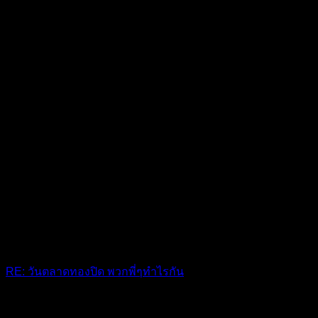
RE: วันตลาดทองปิด พวกพี่ๆทำไรกัน
นอนอยู่บ้าน