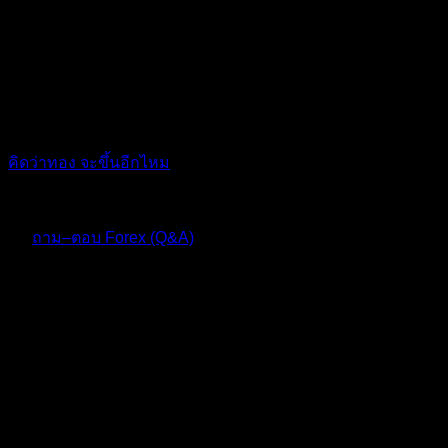
คิดว่าทอง จะขึ้นอีกไหม
10 เดือน ที่ผ่านมา
ฟอรัม
ถาม–ตอบ Forex (Q&A)
Replies: 5
Views: 215
ตอบ