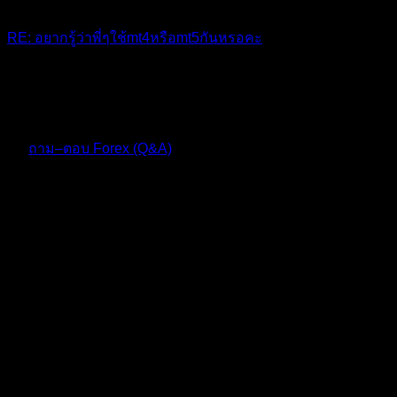
RE: อยากรู้ว่าพี่ๆใช้mt4หรือmt5กันหรอคะ
Mt5
10 เดือน ที่ผ่านมา
ฟอรัม
ถาม–ตอบ Forex (Q&A)
ตอบ