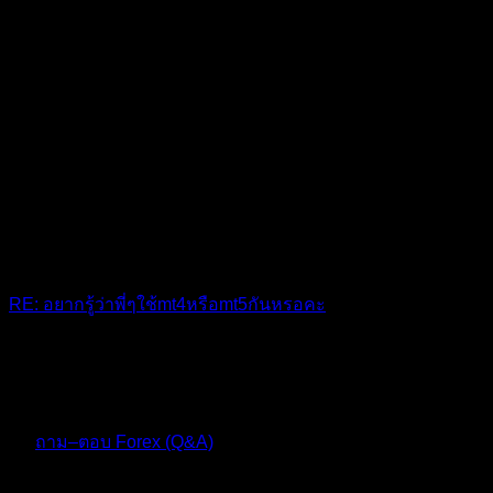
RE: อยากรู้ว่าพี่ๆใช้mt4หรือmt5กันหรอคะ
mt5
10 เดือน ที่ผ่านมา
ฟอรัม
ถาม–ตอบ Forex (Q&A)
ตอบ