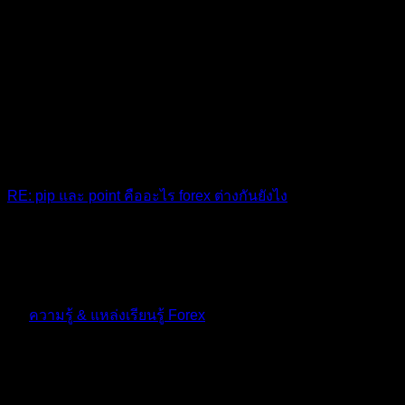
RE: pip และ point คืออะไร forex ต่างกันยังไง
ดีเยี่ยม
10 เดือน ที่ผ่านมา
ฟอรัม
ความรู้ & แหล่งเรียนรู้ Forex
ตอบ