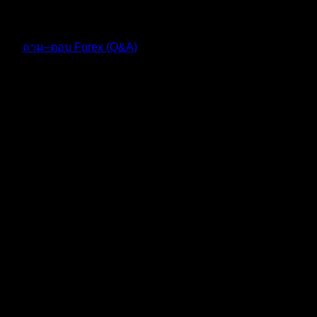
10 เดือน ที่ผ่านมา
ฟอรัม
ถาม–ตอบ Forex (Q&A)
ตอบ