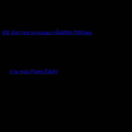
RE: คิดว่าทอวจะลงเยอะๆมั้ย5000-7000จุด+
ตามๆ
10 เดือน ที่ผ่านมา
ฟอรัม
ถาม–ตอบ Forex (Q&A)
ตอบ