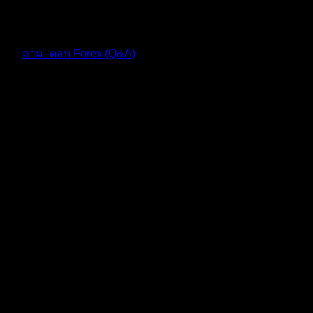
10 เดือน ที่ผ่านมา
ฟอรัม
ถาม–ตอบ Forex (Q&A)
ตอบ