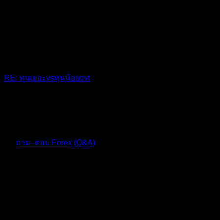
RE: ทุนเยอะvsทุนน้อยovt
ทุนเยอะดีกว่า
10 เดือน ที่ผ่านมา
ฟอรัม
ถาม–ตอบ Forex (Q&A)
ตอบ