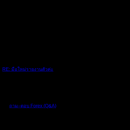
RE: มือใหม่รายงานตัวค่ะ
@apinanii 😊
10 เดือน ที่ผ่านมา
ฟอรัม
ถาม–ตอบ Forex (Q&A)
ตอบ