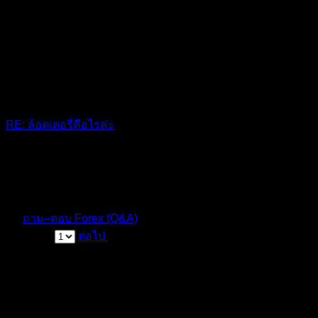
RE: ล้อตเตอรี่คือไรค่ะ
การเสี่ยงโชคด้วยการซื้อสลากที่มีตัวเลข
10 เดือน ที่ผ่านมา
ฟอรัม
ถาม–ตอบ Forex (Q&A)
หน้า 1 / 2
ต่อไป
สมัครเป็นสมาชิกกับเราที่นี่
กระทู้ล่าสุด