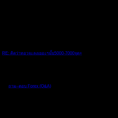
RE: คิดว่าทอวจะลงเยอะๆมั้ย5000-7000จุด+
+1
10 เดือน ที่ผ่านมา
ฟอรัม
ถาม–ตอบ Forex (Q&A)
ตอบ