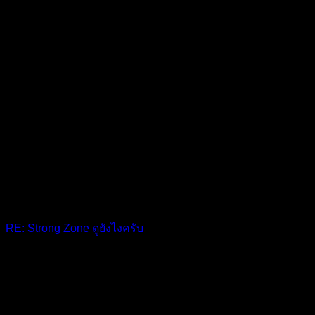
RE: Strong Zone ดูยังไงครับ
ตีฟีโบค่ะ
10 เดือน ที่ผ่านมา
ฟอรัม