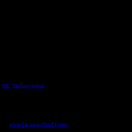
RE: วินัยในการเทรด
จดบันทึกเทรดทุกครั้ง
10 เดือน ที่ผ่านมา
ฟอรัม
ความรู้ & แหล่งเรียนรู้ Forex