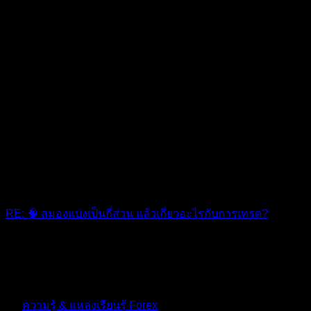
RE: 🧠 สมองแบ่งเป็นกี่ส่วน แล้วเกี่ยวอะไรกับการเทรด?
ขอบคุณค่ะ
10 เดือน ที่ผ่านมา
ฟอรัม
ความรู้ & แหล่งเรียนรู้ Forex