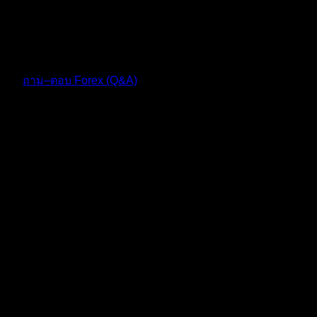
@cxo 😊
10 เดือน ที่ผ่านมา
ฟอรัม
ถาม–ตอบ Forex (Q&A)
Topic