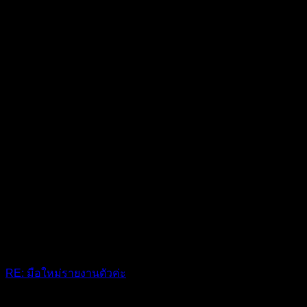
RE: มือใหม่รายงานตัวค่ะ
@t 😊