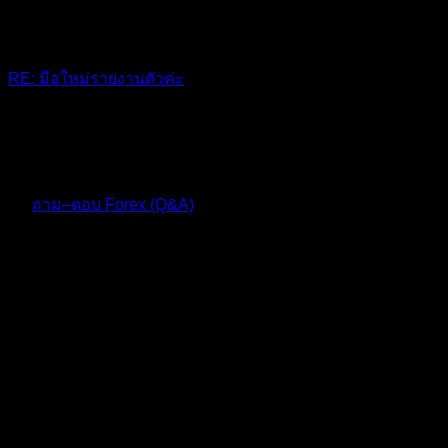
RE: มือใหม่รายงานตัวค่ะ
@cxo 😊
10 เดือน ที่ผ่านมา
ฟอรัม
ถาม–ตอบ Forex (Q&A)
ตอบ