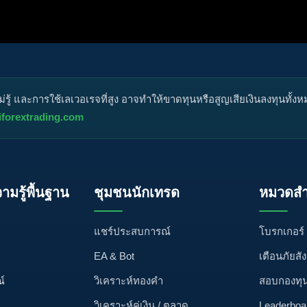
กหมุด
ไม่ได้รับการอนุมัติ
ได้คำตอบแล้ว
ส่วนตัว
ปิด
ู้ และการใช้เลเวอเรจที่สูง อาจทำให้ขาดทุนหรือสูญเสียเงินลงทุนทั้ง
iforextrading.com
วามรู้พื้นฐาน
ชุมชนนักเทรด
หมวดสำ
แชร์ประสบการณ์
โบรกเกอร์
EA & Bot
เตือนภัยสั
์
วิเคราะห์ทองคำ
สอบกองทุ
วิเคราะห์คู่เงิน / ตลาด
Leaderboa