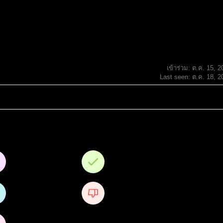
เข้าร่วม: ต.ค. 15, 2
Last seen: ต.ค. 18, 2
0
0
คำถาม
คำตอบ
3
0
ได้รับไลค์
Received Dislikes
0