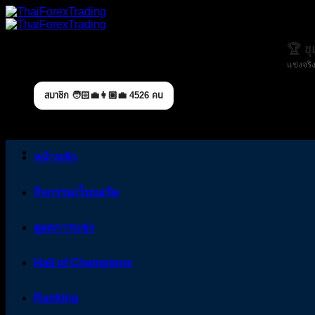
Skip
to
content
🏆 ช
แข่งจริง
สมาชิก 🧑🏻‍💼👩🏼‍💼 4526 คน
หน้าหลัก
กิจกรรมเว็บบอร์ด
ดูผลการแข่ง
Hall of Champions
Ranking