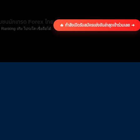
ุมชนนักเทรด Forex ไทย
🔥 กำลังเปิดรับสมัครแข่งขันล่าสุด
เข้าร่วมเลย ➜
 Ranking จริง โปร่งใส เชื่อถือได้