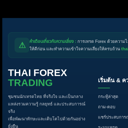
ไอคอนหัวข้อ:
ไม่ตอบกลับ
ตอบแล้ว
ใช้งานอยู่
มาแรง
ปั
คำเตือนเกี่ยวกับความเสี่ยง :
การเทรด Forex ด้วยความไม่ร
⚠
ให้ดีก่อน และทำความเข้าใจความเสี่ยงให้ครบถ้วน
tha
THAI FOREX
เริ่มต้น & ค
TRADING
กระทู้ล่าสุด
ชุมชนนักเทรดไทย ที่จริงใจ และเป็นกลาง
แหล่งรวมความรู้ กลยุทธ์ และประสบการณ์
ถาม-ตอบ
จริง
แชร์ประสบการณ
เพื่อพัฒนาทักษะและเติบโตไปด้วยกันอย่าง
ยั่งยืน
ระบบเทรด