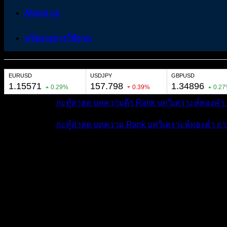
About us
นโยบายการใช้งาน
หมวดหมู่ต่างๆ
กะทู้ล่าสุด
บทความดีๆ
Rank
บทวิเคราะห์ทองคำ
หมวดหมู่ต่างๆ
กะทู้ล่าสุด
บทความ
Rank
บทวิเคราะห์ทองคำ
ถา
โพสต์ล่าสุด
มีอะไรใหม่บ้าง
ดูผลการแข่ง
ถาม-ตอ
สมาชิก
Amm